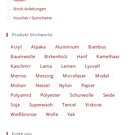
Strick-Anleitungen
Voucher / Gutscheine
Produkt Stichworte
Acryl
Alpaka
Aluminium
Bambus
Baumwolle
Birkenholz
Hanf
Kamelhaar
Kaschmir
Lama
Leinen
Lyocell
Merino
Messing
Microfaser
Modal
Mohair
Nessel
Nylon
Papier
Polyamid
Polyester
Schurwolle
Seide
Soja
Superwash
Tencel
Viskose
Weißbronze
Wolle
Yak
Folge uns