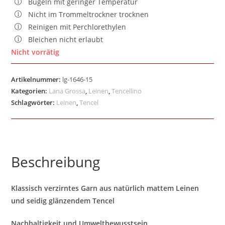
Bügeln mit geringer Temperatur
Nicht im Trommeltrockner trocknen
Reinigen mit Perchlorethylen
Bleichen nicht erlaubt
Nicht vorrätig
Artikelnummer:
lg-1646-15
Kategorien:
Lana Grossa
,
Leinen
,
Tencellino
Schlagwörter:
Leinen
,
Tencel
Beschreibung
Klassisch verzirntes Garn aus natürlich mattem Leinen
und seidig glänzendem Tencel
Nachhaltigkeit und Umweltbewusstsein.