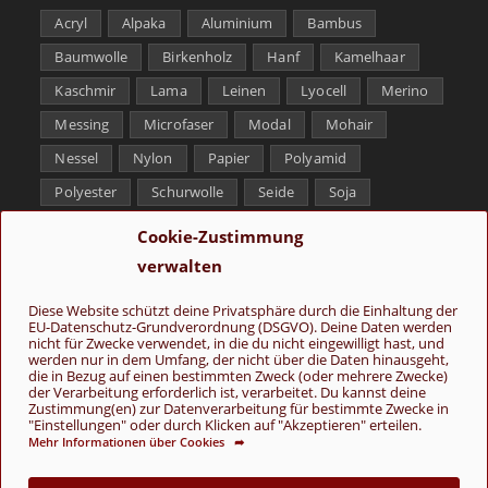
Acryl
Alpaka
Aluminium
Bambus
Baumwolle
Birkenholz
Hanf
Kamelhaar
Kaschmir
Lama
Leinen
Lyocell
Merino
Messing
Microfaser
Modal
Mohair
Nessel
Nylon
Papier
Polyamid
Polyester
Schurwolle
Seide
Soja
Superwash
Tencel
Viskose
Weißbronze
Cookie-Zustimmung
Wolle
Yak
verwalten
Folge uns
Diese Website schützt deine Privatsphäre durch die Einhaltung der
EU-Datenschutz-Grundverordnung (DSGVO). Deine Daten werden
nicht für Zwecke verwendet, in die du nicht eingewilligt hast, und
werden nur in dem Umfang, der nicht über die Daten hinausgeht,
die in Bezug auf einen bestimmten Zweck (oder mehrere Zwecke)
der Verarbeitung erforderlich ist, verarbeitet. Du kannst deine
Zustimmung(en) zur Datenverarbeitung für bestimmte Zwecke in
"Einstellungen" oder durch Klicken auf "Akzeptieren" erteilen.
Mehr Informationen über Cookies ➦
AGB
Kontakt
Über uns
Datenschutz
Impressum
Cookie-Richtlinie (EU)