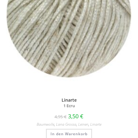
Linarte
1 Ecru
3,50
€
4,95
€
Baumwolle
,
Lana Grossa
,
Leinen
,
Linarte
In den Warenkorb