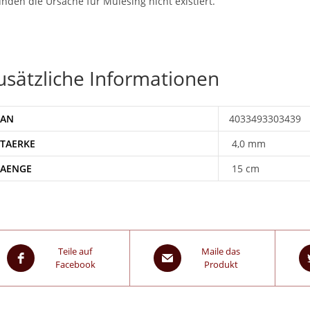
nden die Ursache für Mulesing nicht existiert.
usätzliche Informationen
EAN
4033493303439
STAERKE
4,0 mm
LAENGE
15 cm
Teile auf
Maile das
Facebook
Produkt