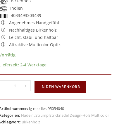
Birkenholz
Indien
4033493303439
Angenehmes Handgefühl
Nachhaltiges Birkenholz
Leicht, stabil und haltbar
Attraktive Multicolor Optik
Vorrätig
Lieferzeit:
2-4 Werktage
-
+
IN DEN WARENKORB
Artikelnummer:
lg-needles-95054040
Kategorien:
Nadeln
,
Strumpfstricknadel Design-Holz Multicolor
Schlagwort:
Birkenholz