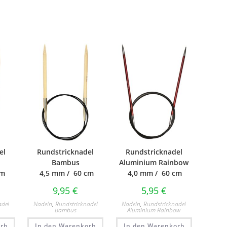
el
Rundstricknadel
Rundstricknadel
Bambus
Aluminium Rainbow
cm
4,5 mm / 60 cm
4,0 mm / 60 cm
9,95
€
5,95
€
adel
Nadeln
,
Rundstricknadel
Nadeln
,
Rundstricknadel
Bambus
Aluminium Rainbow
rb
In den Warenkorb
In den Warenkorb