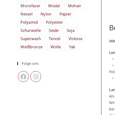
Microfaser
Modal
Mohair
Nessel
Nylon
Papier
Polyamid
Polyester
B
Schurwolle
Seide
Soja
Superwash
Tencel
Viskose
INN
Weißbronze
Wolle
Yak
Lan
• S
Folge uns
• H
Pol
• L
Lan
Als
Wir
bei