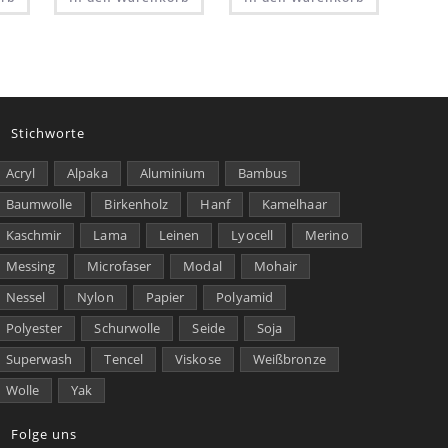
Stichworte
Acryl
Alpaka
Aluminium
Bambus
Baumwolle
Birkenholz
Hanf
Kamelhaar
Kaschmir
Lama
Leinen
Lyocell
Merino
Messing
Microfaser
Modal
Mohair
Nessel
Nylon
Papier
Polyamid
Polyester
Schurwolle
Seide
Soja
Superwash
Tencel
Viskose
Weißbronze
Wolle
Yak
Folge uns