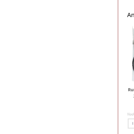
An
Ru
Nad