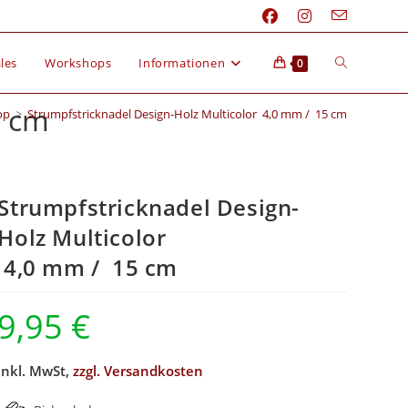
les
Workshops
Informationen
0
5 cm
op
>
Strumpfstricknadel Design-Holz Multicolor 4,0 mm / 15 cm
Strumpfstricknadel Design-
Holz Multicolor
4,0 mm / 15 cm
9,95
€
inkl. MwSt,
zzgl. Versandkosten