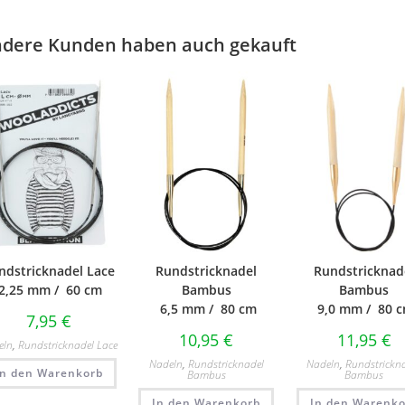
dere Kunden haben auch gekauft
ndstricknadel Lace
Rundstricknadel
Rundstricknad
2,25 mm / 60 cm
Bambus
Bambus
6,5 mm / 80 cm
9,0 mm / 80 
7,95
€
10,95
€
11,95
€
eln
,
Rundstricknadel Lace
Nadeln
,
Rundstricknadel
Nadeln
,
Rundstrickn
In den Warenkorb
Bambus
Bambus
In den Warenkorb
In den Warenko