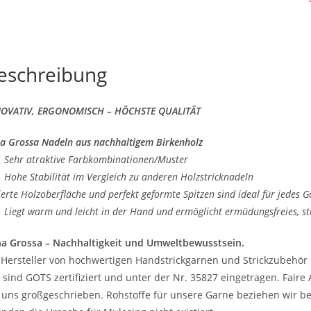
eschreibung
OVATIV, ERGONOMISCH – HÖCHSTE QUALITÄT
a Grossa Nadeln aus nachhaltigem Birkenholz
ehr atraktive Farbkombinationen/Muster
ohe Stabilität im Vergleich zu anderen Holzstricknadeln
ierte Holzoberfläche und perfekt geformte Spitzen sind ideal für jedes G
iegt warm und leicht in der Hand und ermöglicht ermüdungsfreies, st
a Grossa – Nachhaltigkeit und Umweltbewusstsein.
 Hersteller von hochwertigen Handstrickgarnen und Strickzubehör 
 sind GOTS zertifiziert und unter der Nr. 35827 eingetragen. Fair
 uns großgeschrieben. Rohstoffe für unsere Garne beziehen wir be