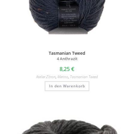
Tasmanian Tweed
4 Anthrazit
8,25
€
Atelier Zitron
,
Merino
,
Tasmanian Tweed
In den Warenkorb