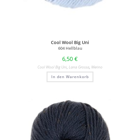
Cool Wool Big Uni
604 Hellblau
6,50
€
Cool Wool Big Uni
,
Lana Grossa
,
Merino
In den Warenkorb