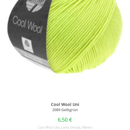
Cool Wool Uni
2089 Gelbgrün
6,50
€
Cool Wool Uni
,
Lana Grossa
,
Merino