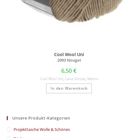
Cool Wool Uni
2093 Nougat
6,50
€
Cool Wool Uni
,
Lana Grossa
,
Merino
In den Warenkorb
Unsere Produkt-Kategorien
​Projekttasche Wolle & Schönes