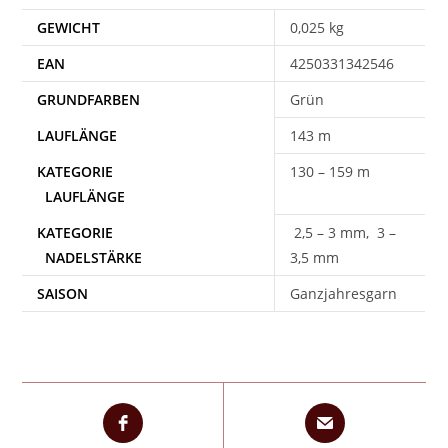
GEWICHT
0,025 kg
EAN
4250331342546
Grün
143 m
130 – 159 m
2,5 – 3 mm, 3 –
3,5 mm
SAISON
Ganzjahresgarn