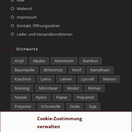
Widerruf
Impressum
Kontakt, Öffnungszeiten
Liefer- und Versandkonditionen
Stichworte
Acryl
Alpaka
Aluminium
Bambus
Baumwolle
Birkenholz
Hanf
Kamelhaar
Kaschmir
Lama
Leinen
Lyocell
Merino
Messing
Microfaser
Modal
Mohair
Nessel
Nylon
Papier
Polyamid
Polyester
Schurwolle
Seide
Soja
Superwash
Tencel
Viskose
Weißbronze
Cookie-Zustimmung
Wolle
Yak
verwalten