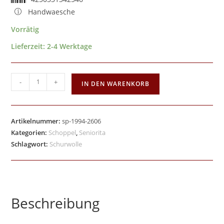
Handwaesche
Vorrätig
Lieferzeit:
2-4 Werktage
-
+
IN DEN WARENKORB
Artikelnummer:
sp-1994-2606
Kategorien:
Schoppel
,
Seniorita
Schlagwort:
Schurwolle
Beschreibung