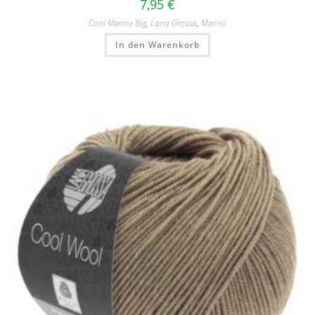
7,95
€
Cool Merino Big
,
Lana Grossa
,
Merino
In den Warenkorb