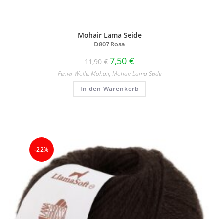
Mohair Lama Seide
D807 Rosa
7,50
€
11,90
€
Ferner Wolle
,
Mohair
,
Mohair Lama Seide
In den Warenkorb
-22%