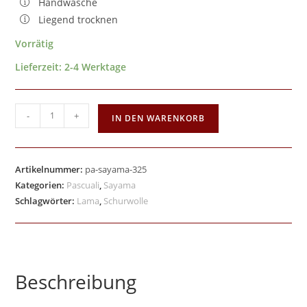
Handwäsche
Liegend trocknen
Vorrätig
Lieferzeit:
2-4 Werktage
-
+
IN DEN WARENKORB
Artikelnummer:
pa-sayama-325
Kategorien:
Pascuali
,
Sayama
Schlagwörter:
Lama
,
Schurwolle
Beschreibung