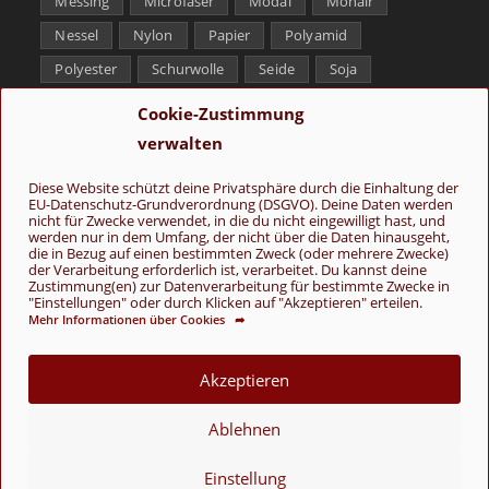
Messing
Microfaser
Modal
Mohair
Nessel
Nylon
Papier
Polyamid
Polyester
Schurwolle
Seide
Soja
Superwash
Tencel
Viskose
Weißbronze
Cookie-Zustimmung
Wolle
Yak
verwalten
Folge uns
Diese Website schützt deine Privatsphäre durch die Einhaltung der
EU-Datenschutz-Grundverordnung (DSGVO). Deine Daten werden
nicht für Zwecke verwendet, in die du nicht eingewilligt hast, und
werden nur in dem Umfang, der nicht über die Daten hinausgeht,
die in Bezug auf einen bestimmten Zweck (oder mehrere Zwecke)
der Verarbeitung erforderlich ist, verarbeitet. Du kannst deine
Zustimmung(en) zur Datenverarbeitung für bestimmte Zwecke in
"Einstellungen" oder durch Klicken auf "Akzeptieren" erteilen.
Mehr Informationen über Cookies ➦
AGB
Kontakt
Über uns
Datenschutz
Impressum
Cookie-Richtlinie (EU)
Akzeptieren
© Copyright 2026 - Wolle & Schönes
Ablehnen
VERTRAG WIDERRUFEN
Einstellung