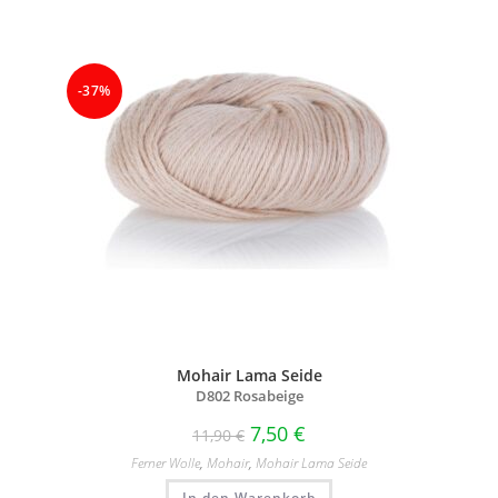
-37%
Mohair Lama Seide
D802 Rosabeige
7,50
€
11,90
€
Ferner Wolle
,
Mohair
,
Mohair Lama Seide
In den Warenkorb