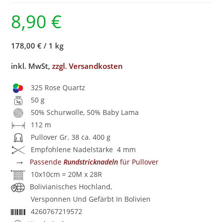
8,90
€
178,00 €
/
1 kg
inkl. MwSt,
zzgl. Versandkosten
325 Rose Quartz
50 g
50% Schurwolle, 50% Baby Lama
112 m
Pullover Gr. 38 ca. 400 g
Empfohlene Nadelstärke 4 mm
→
Passende
Rundstricknadeln
für Pullover
10x10cm = 20M x 28R
Bolivianisches Hochland,
Versponnen Und Gefärbt In Bolivien
4260767219572