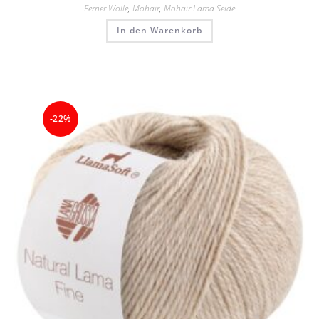
Ferner Wolle
,
Mohair
,
Mohair Lama Seide
In den Warenkorb
-22%