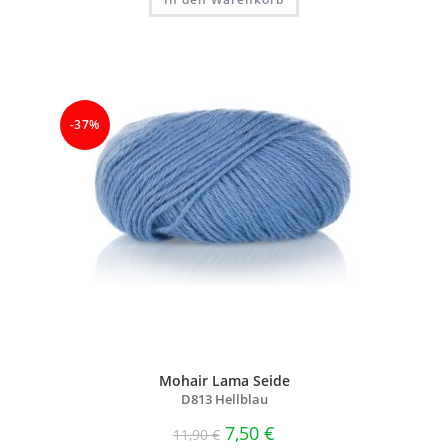
-37%
Mohair Lama Seide
D813 Hellblau
7,50
€
11,90
€