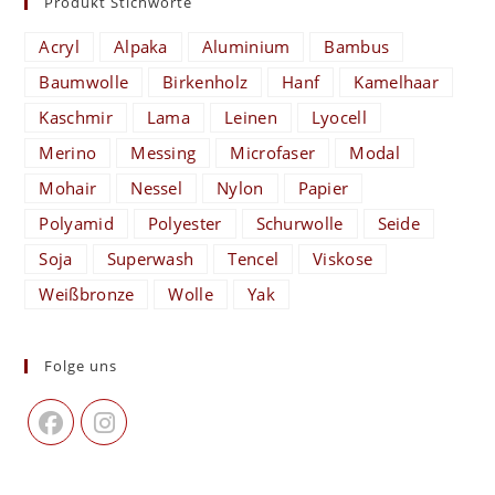
Produkt Stichworte
Acryl
Alpaka
Aluminium
Bambus
Baumwolle
Birkenholz
Hanf
Kamelhaar
Kaschmir
Lama
Leinen
Lyocell
Merino
Messing
Microfaser
Modal
Mohair
Nessel
Nylon
Papier
Polyamid
Polyester
Schurwolle
Seide
Soja
Superwash
Tencel
Viskose
Weißbronze
Wolle
Yak
Folge uns