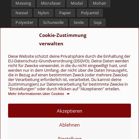
Messing
Microfaser
Modal
Mohair
Nessel
Nylon
Papier
Polyamid
Polyester
Schurwolle
Seide
Soja
Superwash
Tencel
Viskose
Weißbronze
Cookie-Zustimmung
Wolle
Yak
verwalten
Folge uns
Diese Website schützt deine Privatsphäre durch die Einhaltung der
EU-Datenschutz-Grundverordnung (DSGVO). Deine Daten werden
nicht für Zwecke verwendet, in die du nicht eingewilligt hast, und
werden nur in dem Umfang, der nicht über die Daten hinausgeht,
die in Bezug auf einen bestimmten Zweck (oder mehrere Zwecke)
der Verarbeitung erforderlich ist, verarbeitet. Du kannst deine
Zustimmung(en) zur Datenverarbeitung für bestimmte Zwecke in
"Einstellungen" oder durch Klicken auf "Akzeptieren" erteilen.
Mehr Informationen über Cookies ➦
AGB
Kontakt
Über uns
Datenschutz
Impressum
Cookie-Richtlinie (EU)
Akzeptieren
© Copyright 2026 - Wolle & Schönes
Ablehnen
VERTRAG WIDERRUFEN
Einstellung