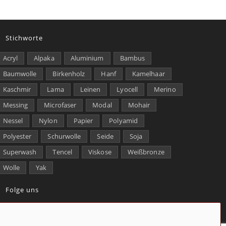
Stichworte
Acryl
Alpaka
Aluminium
Bambus
Baumwolle
Birkenholz
Hanf
Kamelhaar
Kaschmir
Lama
Leinen
Lyocell
Merino
Messing
Microfaser
Modal
Mohair
Nessel
Nylon
Papier
Polyamid
Polyester
Schurwolle
Seide
Soja
Superwash
Tencel
Viskose
Weißbronze
Wolle
Yak
Folge uns