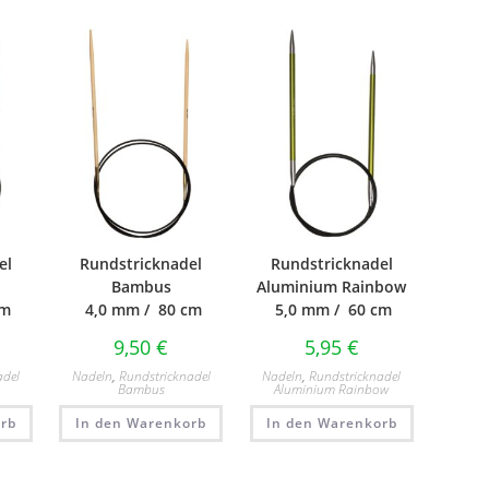
el
Rundstricknadel
Rundstricknadel
Bambus
Aluminium Rainbow
cm
4,0 mm / 80 cm
5,0 mm / 60 cm
9,50
€
5,95
€
adel
Nadeln
,
Rundstricknadel
Nadeln
,
Rundstricknadel
Bambus
Aluminium Rainbow
rb
In den Warenkorb
In den Warenkorb