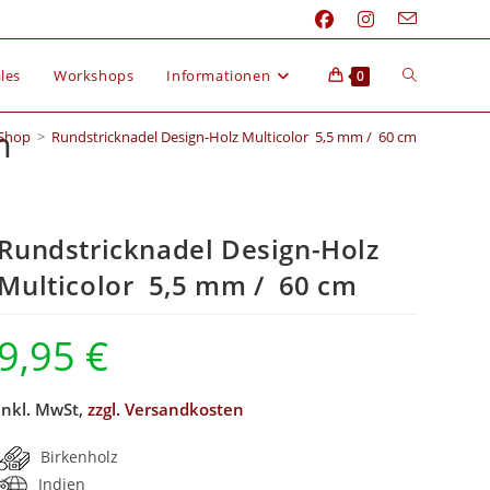
les
Workshops
Informationen
0
m
Shop
>
Rundstricknadel Design-Holz Multicolor 5,5 mm / 60 cm
Rundstricknadel Design-Holz
Multicolor 5,5 mm / 60 cm
9,95
€
inkl. MwSt,
zzgl. Versandkosten
Birkenholz
Indien