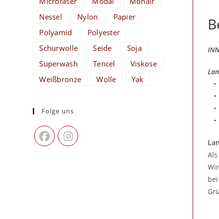
Microfaser
Modal
Mohair
Nessel
Nylon
Papier
B
Polyamid
Polyester
Schurwolle
Seide
Soja
INN
Superwash
Tencel
Viskose
Lan
Weißbronze
Wolle
Yak
• S
• H
• P
Folge uns
• L
Lan
Als
Wir
bei
Grü