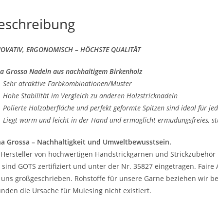
eschreibung
OVATIV, ERGONOMISCH – HÖCHSTE QUALITÄT
a Grossa Nadeln aus nachhaltigem Birkenholz
ehr atraktive Farbkombinationen/Muster
ohe Stabilität im Vergleich zu anderen Holzstricknadeln
olierte Holzoberfläche und perfekt geformte Spitzen sind ideal für je
iegt warm und leicht in der Hand und ermöglicht ermüdungsfreies, st
a Grossa – Nachhaltigkeit und Umweltbewusstsein.
 Hersteller von hochwertigen Handstrickgarnen und Strickzubehör 
 sind GOTS zertifiziert und unter der Nr. 35827 eingetragen. Fair
 uns großgeschrieben. Rohstoffe für unsere Garne beziehen wir be
nden die Ursache für Mulesing nicht existiert.