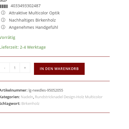
4033493302487
Attraktive Multicolor Optik
Nachhaltiges Birkenholz
Angenehmes Handgefühl
Vorrätig
Lieferzeit:
2-4 Werktage
-
+
IN DEN WARENKORB
Artikelnummer:
lg-needles-95052055
Kategorien:
Nadeln
,
Rundstricknadel Design-Holz Multicolor
Schlagwort:
Birkenholz