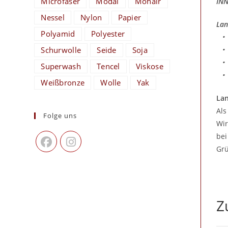
Microfaser
Modal
Mohair
INN
Nessel
Nylon
Papier
Lan
Polyamid
Polyester
• S
• H
Schurwolle
Seide
Soja
• P
Superwash
Tencel
Viskose
• L
Weißbronze
Wolle
Yak
Lan
Als
Folge uns
Wir
bei
Grü
Z