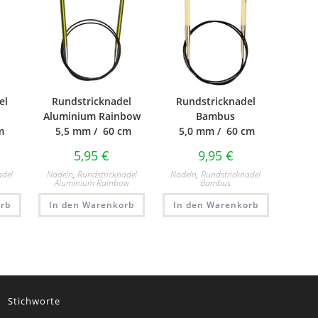
el
Rundstricknadel
Rundstricknadel
Aluminium Rainbow
Bambus
m
5,5 mm / 60 cm
5,0 mm / 60 cm
5,95
€
9,95
€
adel
Nadeln
,
Rundstricknadel
Nadeln
,
Rundstricknadel
Aluminium Rainbow
Bambus
rb
In den Warenkorb
In den Warenkorb
Stichworte