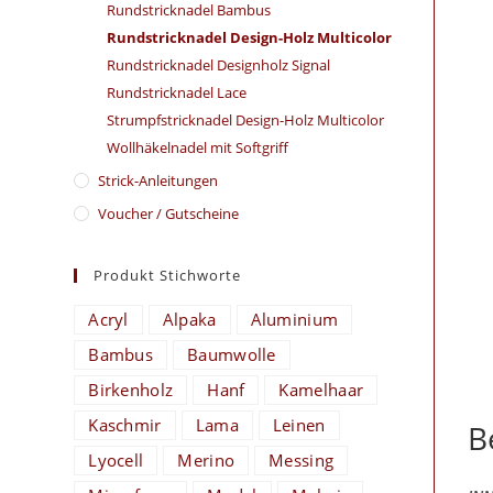
Rundstricknadel Bambus
Rundstricknadel Design-Holz Multicolor
Rundstricknadel Designholz Signal
Rundstricknadel Lace
Strumpfstricknadel Design-Holz Multicolor
Wollhäkelnadel mit Softgriff
Strick-Anleitungen
Voucher / Gutscheine
Produkt Stichworte
Acryl
Alpaka
Aluminium
Bambus
Baumwolle
Birkenholz
Hanf
Kamelhaar
Kaschmir
Lama
Leinen
B
Lyocell
Merino
Messing