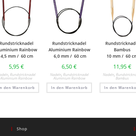
Rundstricknadel
Rundstricknadel
Rundstricknad
luminium Rainbow
Aluminium Rainbow
Bambus
4,5 mm / 60 cm
6,0 mm / 60 cm
10 mm / 60 c
5,95
€
6,50
€
11,95
€
adeln
,
Rundstricknadel
Nadeln
,
Rundstricknadel
Nadeln
,
Rundstrickn
Aluminium Rainbow
Aluminium Rainbow
Bambus
In den Warenkorb
In den Warenkorb
In den Warenko
Shop