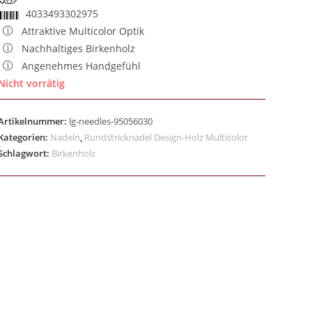
4033493302975
Attraktive Multicolor Optik
Nachhaltiges Birkenholz
Angenehmes Handgefühl
Nicht vorrätig
Artikelnummer:
lg-needles-95056030
Kategorien:
Nadeln
,
Rundstricknadel Design-Holz Multicolor
Schlagwort:
Birkenholz