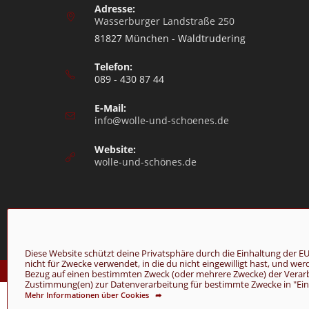
Adresse:
Wasserburger Landstraße 250
81827 München - Waldtrudering
Telefon:
089 - 430 87 44
E-Mail:
info@wolle-und-schoenes.de
Website:
wolle-und-schönes.de
Diese Website schützt deine Privatsphäre durch die Einhaltung de
nicht für Zwecke verwendet, in die du nicht eingewilligt hast, und we
© Copyright 2026 - Wolle & Schönes
Bezug auf einen bestimmten Zweck (oder mehrere Zwecke) der Verarbei
Zustimmung(en) zur Datenverarbeitung für bestimmte Zwecke in "Einst
Mehr Informationen über Cookies ➦