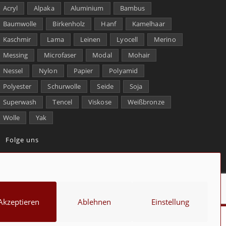
Acryl
Alpaka
Aluminium
Bambus
Baumwolle
Birkenholz
Hanf
Kamelhaar
Kaschmir
Lama
Leinen
Lyocell
Merino
Messing
Microfaser
Modal
Mohair
Nessel
Nylon
Papier
Polyamid
Polyester
Schurwolle
Seide
Soja
Superwash
Tencel
Viskose
Weißbronze
Wolle
Yak
Folge uns
kt
Über uns
Datenschutz
Impressum
Cookie-Richtlinie (EU)
Akzeptieren
Ablehnen
Einstellung