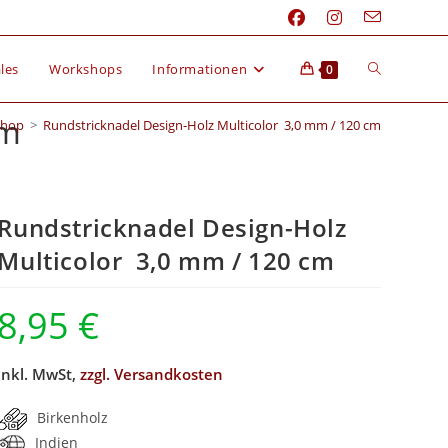
les
Workshops
Informationen
0
cm
Shop
>
Rundstricknadel Design-Holz Multicolor 3,0 mm / 120 cm
Rundstricknadel Design-Holz
Multicolor 3,0 mm / 120 cm
8,95
€
inkl. MwSt,
zzgl. Versandkosten
Birkenholz
Indien