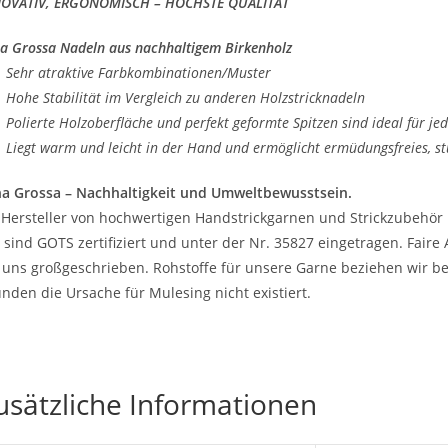
OVATIV, ERGONOMISCH – HÖCHSTE QUALITÄT
a Grossa Nadeln aus nachhaltigem Birkenholz
ehr atraktive Farbkombinationen/Muster
ohe Stabilität im Vergleich zu anderen Holzstricknadeln
olierte Holzoberfläche und perfekt geformte Spitzen sind ideal für je
iegt warm und leicht in der Hand und ermöglicht ermüdungsfreies, st
a Grossa – Nachhaltigkeit und Umweltbewusstsein.
 Hersteller von hochwertigen Handstrickgarnen und Strickzubehör 
 sind GOTS zertifiziert und unter der Nr. 35827 eingetragen. Fair
 uns großgeschrieben. Rohstoffe für unsere Garne beziehen wir be
nden die Ursache für Mulesing nicht existiert.
usätzliche Informationen