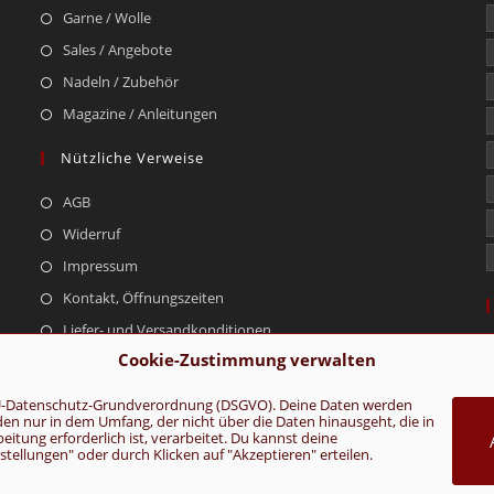
Garne / Wolle
Sales / Angebote
Nadeln / Zubehör
Magazine / Anleitungen
Nützliche Verweise
AGB
Widerruf
Impressum
Kontakt, Öffnungszeiten
Liefer- und Versandkonditionen
Cookie-Zustimmung verwalten
r EU-Datenschutz-Grundverordnung (DSGVO). Deine Daten werden
rden nur in dem Umfang, der nicht über die Daten hinausgeht, die in
AGB
Konta
tung erforderlich ist, verarbeitet. Du kannst deine
ellungen" oder durch Klicken auf "Akzeptieren" erteilen.
VERTRAG WIDERRUFEN