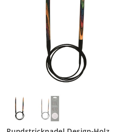
Rundstricknadel Design-Holz