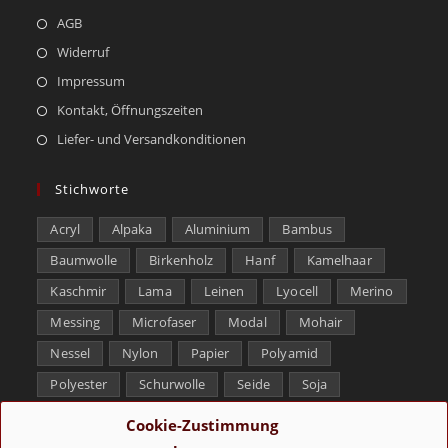
AGB
Widerruf
Impressum
Kontakt, Öffnungszeiten
Liefer- und Versandkonditionen
Stichworte
Acryl
Alpaka
Aluminium
Bambus
Baumwolle
Birkenholz
Hanf
Kamelhaar
Kaschmir
Lama
Leinen
Lyocell
Merino
Messing
Microfaser
Modal
Mohair
Nessel
Nylon
Papier
Polyamid
Polyester
Schurwolle
Seide
Soja
Superwash
Tencel
Viskose
Weißbronze
Cookie-Zustimmung
Wolle
Yak