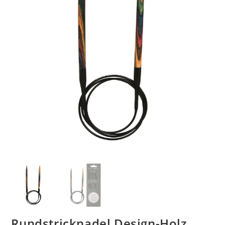
Rundstricknadel Design-Holz