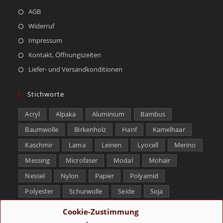
AGB
Widerruf
Impressum
Kontakt, Öffnungszeiten
Liefer- und Versandkonditionen
Stichworte
Acryl
Alpaka
Aluminium
Bambus
Baumwolle
Birkenholz
Hanf
Kamelhaar
Kaschmir
Lama
Leinen
Lyocell
Merino
Messing
Microfaser
Modal
Mohair
Nessel
Nylon
Papier
Polyamid
Polyester
Schurwolle
Seide
Soja
Superwash
Tencel
Viskose
Weißbronze
Cookie-Zustimmung
Wolle
Yak