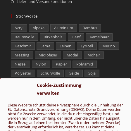
Liefer- und Versandkonditionen
Stichworte
Acryl
Alpaka
Aluminium
Bambus
Baumwolle
Birkenholz
Hanf
Kamelhaar
Kaschmir
Lama
Leinen
Lyocell
Merino
Messing
Microfaser
Modal
Mohair
Nessel
Nylon
Papier
Polyamid
Polyester
Schurwolle
Seide
Soja
Superwash
Tencel
Viskose
Weißbronze
Cookie-Zustimmung
Wolle
Yak
verwalten
Folge uns
Diese Website schützt deine Privatsphäre durch die Einhaltung der
EU-Datenschutz-Grundverordnung (DSGVO). Deine Daten werden
nicht für Zwecke verwendet, in die du nicht eingewilligt hast, und
werden nur in dem Umfang, der nicht über die Daten hinausgeht,
die in Bezug auf einen bestimmten Zweck (oder mehrere Zwecke)
der Verarbeitung erforderlich ist, verarbeitet. Du kannst deine