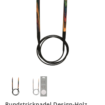
Rundstricknadel Design-Holz