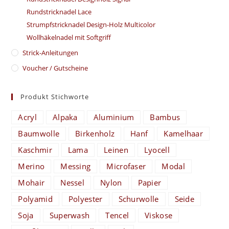
Rundstricknadel Lace
Strumpfstricknadel Design-Holz Multicolor
Wollhäkelnadel mit Softgriff
Strick-Anleitungen
Voucher / Gutscheine
Produkt Stichworte
Acryl
Alpaka
Aluminium
Bambus
Baumwolle
Birkenholz
Hanf
Kamelhaar
Kaschmir
Lama
Leinen
Lyocell
Merino
Messing
Microfaser
Modal
Mohair
Nessel
Nylon
Papier
Polyamid
Polyester
Schurwolle
Seide
Soja
Superwash
Tencel
Viskose