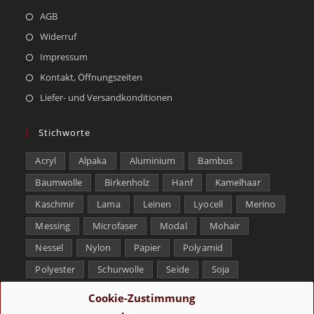
AGB
Widerruf
Impressum
Kontakt, Öffnungszeiten
Liefer- und Versandkonditionen
Stichworte
Acryl
Alpaka
Aluminium
Bambus
Baumwolle
Birkenholz
Hanf
Kamelhaar
Kaschmir
Lama
Leinen
Lyocell
Merino
Messing
Microfaser
Modal
Mohair
Nessel
Nylon
Papier
Polyamid
Polyester
Schurwolle
Seide
Soja
Superwash
Tencel
Viskose
Weißbronze
Cookie-Zustimmung
Wolle
Yak