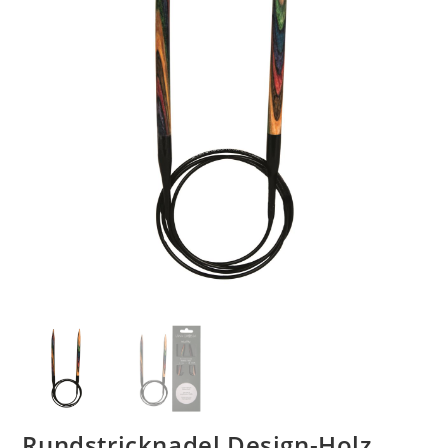
Rundstricknadel Design-Holz