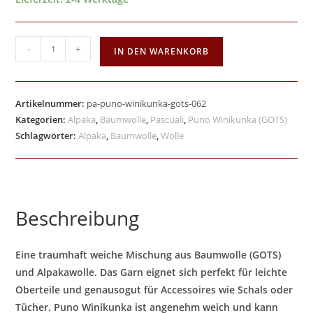
-
+
IN DEN WARENKORB
Artikelnummer:
pa-puno-winikunka-gots-062
Kategorien:
Alpaka
,
Baumwolle
,
Pascuali
,
Puno Winikunka (GOTS)
Schlagwörter:
Alpaka
,
Baumwolle
,
Wolle
Beschreibung
Eine traumhaft weiche Mischung aus Baumwolle (GOTS)
und Alpakawolle. Das Garn eignet sich perfekt für leichte
Oberteile und genausogut für Accessoires wie Schals oder
Tücher. Puno Winikunka ist angenehm weich und kann