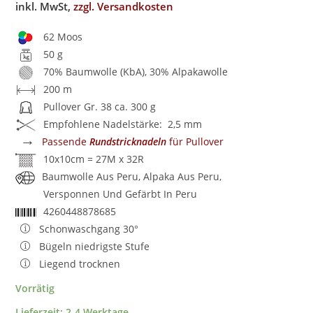
inkl. MwSt,
zzgl. Versandkosten
62 Moos
50 g
70% Baumwolle (KbA), 30% Alpakawolle
200 m
Pullover Gr. 38 ca. 300 g
Empfohlene Nadelstärke: 2,5 mm
→
Passende
Rundstricknadeln
für Pullover
10x10cm = 27M x 32R
Baumwolle Aus Peru, Alpaka Aus Peru,
Versponnen Und Gefärbt In Peru
4260448878685
Schonwaschgang 30°
Bügeln niedrigste Stufe
Liegend trocknen
Vorrätig
Lieferzeit:
2-4 Werktage