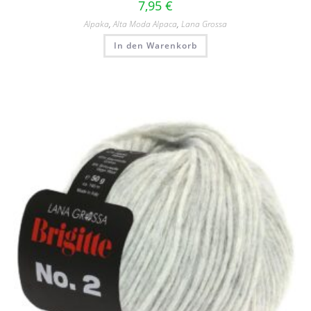
7,95
€
Alpaka
,
Alta Moda Alpaca
,
Lana Grossa
In den Warenkorb