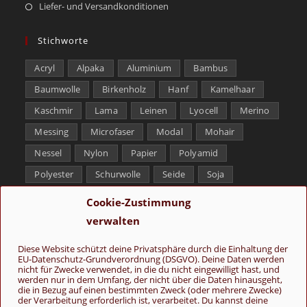
Liefer- und Versandkonditionen
Stichworte
Acryl
Alpaka
Aluminium
Bambus
Baumwolle
Birkenholz
Hanf
Kamelhaar
Kaschmir
Lama
Leinen
Lyocell
Merino
Messing
Microfaser
Modal
Mohair
Nessel
Nylon
Papier
Polyamid
Polyester
Schurwolle
Seide
Soja
Superwash
Tencel
Viskose
Weißbronze
Cookie-Zustimmung
Wolle
Yak
verwalten
Folge uns
Diese Website schützt deine Privatsphäre durch die Einhaltung der
EU-Datenschutz-Grundverordnung (DSGVO). Deine Daten werden
nicht für Zwecke verwendet, in die du nicht eingewilligt hast, und
werden nur in dem Umfang, der nicht über die Daten hinausgeht,
die in Bezug auf einen bestimmten Zweck (oder mehrere Zwecke)
der Verarbeitung erforderlich ist, verarbeitet. Du kannst deine