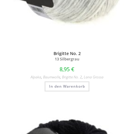
Brigitte No. 2
13 Silbergrau
8,95
€
Alpaka
,
Baumwolle
,
Brigitte No. 2
,
Lana Grossa
In den Warenkorb