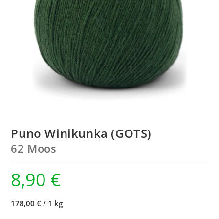
Puno Winikunka (GOTS)
62 Moos
8,90
€
178,00 €
/
1 kg