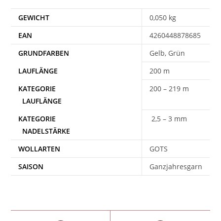
GEWICHT
0,050 kg
EAN
4260448878685
Gelb, Grün
200 m
200 – 219 m
2,5 – 3 mm
WOLLARTEN
GOTS
SAISON
Ganzjahresgarn