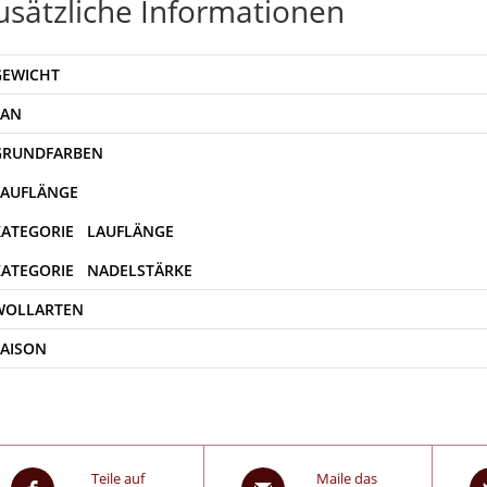
usätzliche Informationen
GEWICHT
EAN
WOLLARTEN
SAISON
Teile auf
Maile das