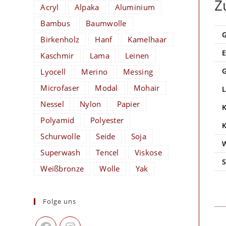
Z
Acryl
Alpaka
Aluminium
Bambus
Baumwolle
Birkenholz
Hanf
Kamelhaar
Kaschmir
Lama
Leinen
Lyocell
Merino
Messing
Microfaser
Modal
Mohair
Nessel
Nylon
Papier
Polyamid
Polyester
Schurwolle
Seide
Soja
Superwash
Tencel
Viskose
Weißbronze
Wolle
Yak
Folge uns