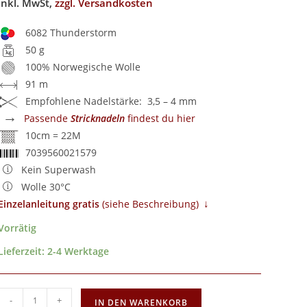
inkl. MwSt,
zzgl. Versandkosten
6082 Thunderstorm
50 g
100% Norwegische Wolle
91 m
Empfohlene Nadelstärke: 3,5 – 4 mm
→
Passende
Stricknadeln
findest du hier
10cm = 22M
7039560021579
Kein Superwash
Wolle 30°C
↓
Einzelanleitung gratis
​ (siehe Beschreibung)
Vorrätig
Lieferzeit:
2-4 Werktage
-
+
IN DEN WARENKORB