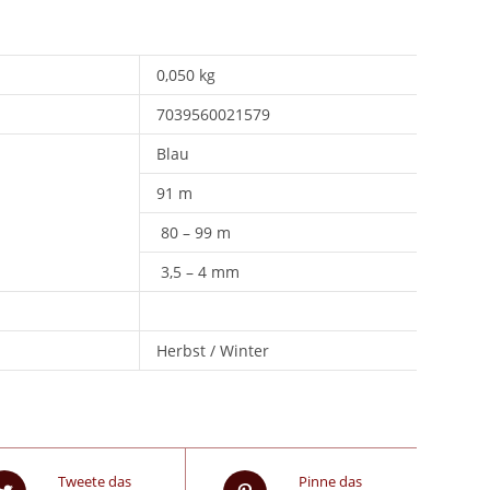
0,050 kg
7039560021579
Blau
91 m
80 – 99 m
3,5 – 4 mm
Herbst / Winter
Tweete das
Pinne das