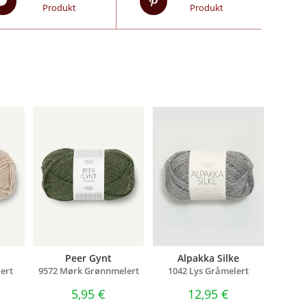
Produkt
Produkt
Peer Gynt
Alpakka Silke
ert
9572 Mørk Grønnmelert
1042 Lys Gråmelert
5,95
€
12,95
€