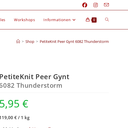
les
Workshops
Informationen
0
>
Shop
>
PetiteKnit Peer Gynt 6082 Thunderstorm
PetiteKnit Peer Gynt
6082 Thunderstorm
5,95
€
119,00 €
/
1 kg