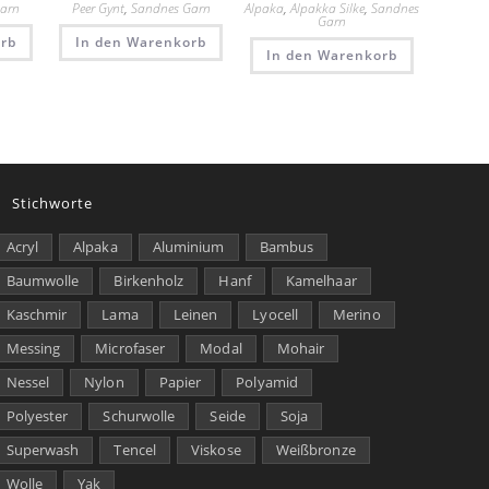
Garn
Peer Gynt
,
Sandnes Garn
Alpaka
,
Alpakka Silke
,
Sandnes
Garn
rb
In den Warenkorb
In den Warenkorb
Stichworte
Acryl
Alpaka
Aluminium
Bambus
Baumwolle
Birkenholz
Hanf
Kamelhaar
Kaschmir
Lama
Leinen
Lyocell
Merino
Messing
Microfaser
Modal
Mohair
Nessel
Nylon
Papier
Polyamid
Polyester
Schurwolle
Seide
Soja
Superwash
Tencel
Viskose
Weißbronze
Wolle
Yak