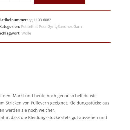
Artikelnummer:
sg-1103-6082
Kategorien:
PetiteKnit Peer Gynt
,
Sandnes Garn
Schlagwort:
Wolle
auf dem Markt und heute noch genauso beliebt wie
m Stricken von Pullovern geeignet. Kleidungsstücke aus
en werden sie noch weicher.
 dafür, dass die Kleidungsstücke stets gut aussehen und