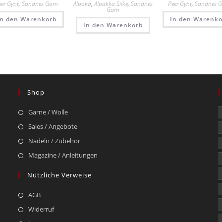
eer Gynt
,
Sandnes Garn
Alpaka
,
Alpakka Silke
,
Sandnes
Peer Gynt
,
Sandnes 
Garn
In den Warenkorb
In den Warenko
In den Warenkorb
Shop
Garne / Wolle
Sales / Angebote
Nadeln / Zubehör
Magazine / Anleitungen
Nützliche Verweise
AGB
Widerruf