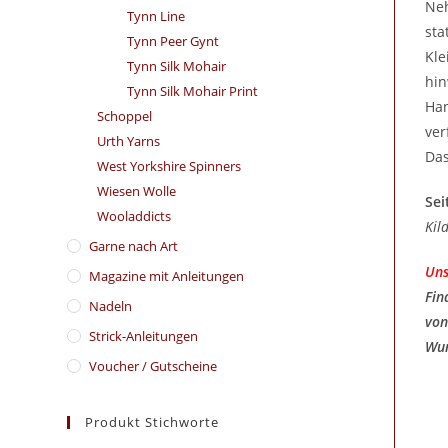
Neh
Tynn Line
sta
Tynn Peer Gynt
Kle
Tynn Silk Mohair
hin
Tynn Silk Mohair Print
Han
Schoppel
ver
Urth Yarns
Das
West Yorkshire Spinners
Wiesen Wolle
Sei
Wooladdicts
Kil
Garne nach Art
Uns
Magazine mit Anleitungen
Fin
Nadeln
von
Strick-Anleitungen
Wun
Voucher / Gutscheine
Produkt Stichworte