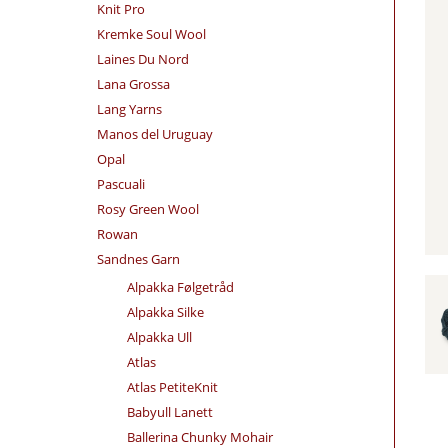
Knit Pro
Kremke Soul Wool
Laines Du Nord
Lana Grossa
Lang Yarns
Manos del Uruguay
Opal
Pascuali
Rosy Green Wool
Rowan
Sandnes Garn
Alpakka Følgetråd
Alpakka Silke
Alpakka Ull
Atlas
Atlas PetiteKnit
Babyull Lanett
Ballerina Chunky Mohair