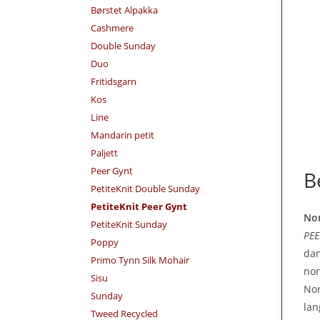
Børstet Alpakka
Cashmere
Double Sunday
Duo
Fritidsgarn
Kos
Line
Mandarin petit
Paljett
Peer Gynt
B
PetiteKnit Double Sunday
PetiteKnit Peer Gynt
Nor
PetiteKnit Sunday
PEE
Poppy
dam
Primo Tynn Silk Mohair
nor
Sisu
Nor
Sunday
lan
Tweed Recycled