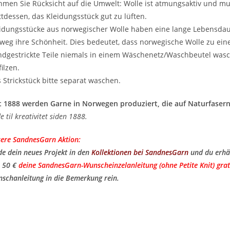
men Sie Rücksicht auf die Umwelt: Wolle ist atmungsaktiv und m
ttdessen, das Kleidungsstück gut zu lüften.
idungsstücke aus norwegischer Wolle haben eine lange Lebensda
weg ihre Schönheit. Dies bedeutet, dass norwegische Wolle zu ei
dgestrickte Teile niemals in einem Wäschenetz/Waschbeutel wasc
filzen.
 Strickstück bitte separat waschen.
t 1888 werden Garne in Norwegen produziert, die auf Naturfasern
de til kreativitet siden 1888.
ere SandnesGarn Aktion:
de dein neues Projekt in den
Kollektionen bei SandnesGarn
und du erhä
 50 €
deine SandnesGarn-Wunscheinzelanleitung (ohne Petite Knit) grat
schanleitung in die Bemerkung rein.