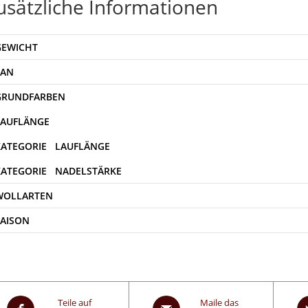
usätzliche Informationen
GEWICHT
EAN
WOLLARTEN
SAISON
Teile auf
Maile das