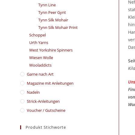
Neh
Tynn Line
sta
Tynn Peer Gynt
Kle
Tynn Silk Mohair
hin
Tynn Silk Mohair Print
Han
Schoppel
ver
Urth Yarns
Das
West Yorkshire Spinners
Wiesen Wolle
Sei
Wooladdicts
Kil
Garne nach Art
Uns
Magazine mit Anleitungen
Fin
Nadeln
von
Strick-Anleitungen
Wun
Voucher / Gutscheine
Produkt Stichworte