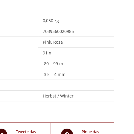
0,050 kg
7039560020985
Pink, Rosa
91 m
80 – 99 m
3,5 – 4 mm
Herbst / Winter
Tweete das
Pinne das