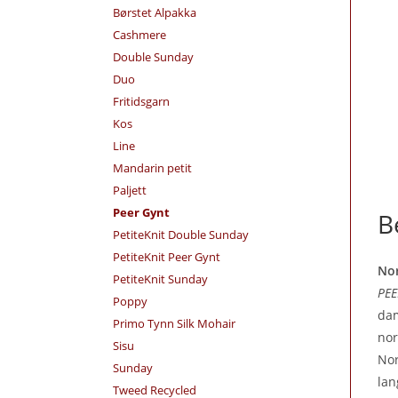
Børstet Alpakka
Cashmere
Double Sunday
Duo
Fritidsgarn
Kos
Line
Mandarin petit
Paljett
Peer Gynt
B
PetiteKnit Double Sunday
PetiteKnit Peer Gynt
Nor
PetiteKnit Sunday
PEE
Poppy
dam
Primo Tynn Silk Mohair
nor
Sisu
Nor
Sunday
lan
Tweed Recycled