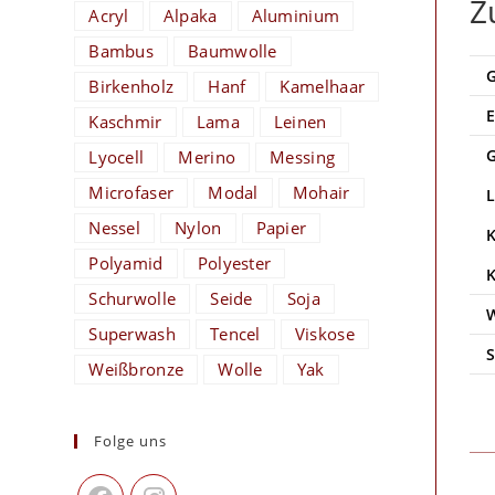
Z
Acryl
Alpaka
Aluminium
Bambus
Baumwolle
Birkenholz
Hanf
Kamelhaar
Kaschmir
Lama
Leinen
Lyocell
Merino
Messing
Microfaser
Modal
Mohair
Nessel
Nylon
Papier
Polyamid
Polyester
Schurwolle
Seide
Soja
Superwash
Tencel
Viskose
Weißbronze
Wolle
Yak
Folge uns