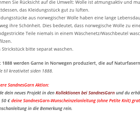
men Sie Rücksicht auf die Umwelt: Wolle ist atmungsaktiv und m
ttdessen, das Kleidungsstück gut zu lüften.
idungsstücke aus norwegischer Wolle haben eine lange Lebensda
weg ihre Schönheit. Dies bedeutet, dass norwegische Wolle zu ei
dgestrickte Teile niemals in einem Wäschenetz/Waschbeutel wasc
filzen.
 Strickstück bitte separat waschen.
t 1888 werden Garne in Norwegen produziert, die auf Naturfasern
de til kreativitet siden 1888.
ere SandnesGarn Aktion:
de dein neues Projekt in den
Kollektionen bei SandnesGarn
und du erhä
 50 €
deine SandnesGarn-Wunscheinzelanleitung (ohne Petite Knit) grat
schanleitung in die Bemerkung rein.