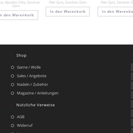
ka
,
Alpakka Silke
,
Sandnes
Peer Gynt
,
Sandnes Garn
Peer Gynt
,
Sandnes 
Garn
In den Warenkorb
In den Warenko
In den Warenkorb
Shop
Garne / Wolle
Sales / Angebote
Nadeln / Zubehör
Magazine / Anleitungen
Nützliche Verweise
AGB
Widerruf