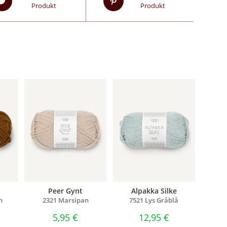
Produkt
Produkt
Peer Gynt
Alpakka Silke
n
2321 Marsipan
7521 Lys Gråblå
5,95
€
12,95
€