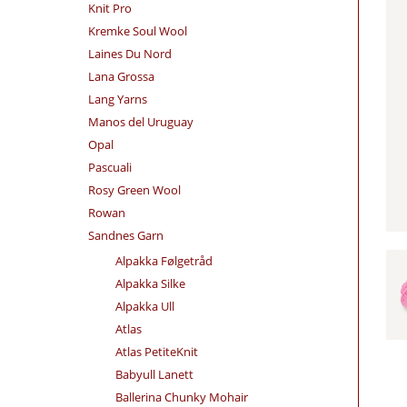
Knit Pro
Kremke Soul Wool
Laines Du Nord
Lana Grossa
Lang Yarns
Manos del Uruguay
Opal
Pascuali
Rosy Green Wool
Rowan
Sandnes Garn
Alpakka Følgetråd
Alpakka Silke
Alpakka Ull
Atlas
Atlas PetiteKnit
Babyull Lanett
Ballerina Chunky Mohair