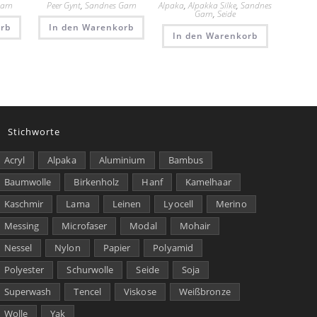
Garn
Peer Gynt
,
Sandnes Garn
Alpaka
,
Alpakka Silke
,
Sandnes
Garn
,
Seide
rb
In den Warenkorb
In den Warenkorb
Stichworte
Acryl
Alpaka
Aluminium
Bambus
Baumwolle
Birkenholz
Hanf
Kamelhaar
Kaschmir
Lama
Leinen
Lyocell
Merino
Messing
Microfaser
Modal
Mohair
Nessel
Nylon
Papier
Polyamid
Polyester
Schurwolle
Seide
Soja
Superwash
Tencel
Viskose
Weißbronze
Wolle
Yak