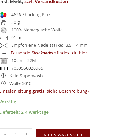
inkl. MwSt,
zzgl. Versandkosten
4626 Shocking Pink
50 g
100% Norwegische Wolle
91 m
Empfohlene Nadelstärke: 3,5 – 4 mm
→
Passende
Stricknadeln
findest du hier
10cm = 22M
7039560020985
Kein Superwash
Wolle 30°C
↓
Einzelanleitung gratis
​ (siehe Beschreibung)
Vorrätig
Lieferzeit:
2-4 Werktage
-
+
IN DEN WARENKORB