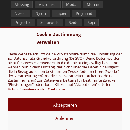
Messing
Microfaser
Modal
Mohair
Nessel
Nylon
Papier
Polyamid
Polyester
Schurwolle
Seide
Soja
Superwash
Tencel
Viskose
Weißbronze
Cookie-Zustimmung
Wolle
Yak
verwalten
Folge uns
Diese Website schützt deine Privatsphäre durch die Einhaltung der
EU-Datenschutz-Grundverordnung (DSGVO). Deine Daten werden
nicht für Zwecke verwendet, in die du nicht eingewilligt hast, und
werden nur in dem Umfang, der nicht über die Daten hinausgeht,
die in Bezug auf einen bestimmten Zweck (oder mehrere Zwecke)
der Verarbeitung erforderlich ist, verarbeitet. Du kannst deine
Zustimmung(en) zur Datenverarbeitung für bestimmte Zwecke in
"Einstellungen" oder durch Klicken auf "Akzeptieren" erteilen.
Mehr Informationen über Cookies ➦
AGB
Kontakt
Über uns
Datenschutz
Impressum
Cookie-Richtlinie (EU)
Akzeptieren
© Copyright 2026 - Wolle & Schönes
Ablehnen
VERTRAG WIDERRUFEN