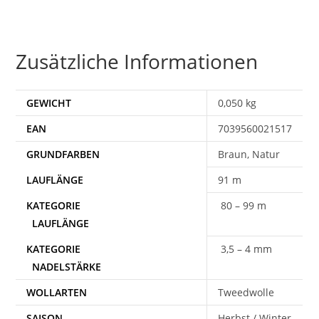
Zusätzliche Informationen
GEWICHT
0,050 kg
EAN
7039560021517
Braun, Natur
91 m
80 – 99 m
3,5 – 4 mm
WOLLARTEN
Tweedwolle
SAISON
Herbst / Winter