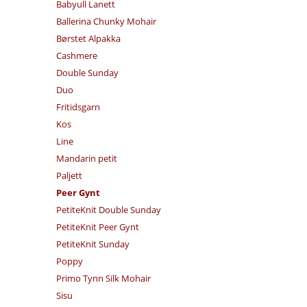
Babyull Lanett
Ballerina Chunky Mohair
Børstet Alpakka
Cashmere
Double Sunday
Duo
Fritidsgarn
Kos
Line
Mandarin petit
Paljett
Peer Gynt
PetiteKnit Double Sunday
PetiteKnit Peer Gynt
PetiteKnit Sunday
Poppy
Primo Tynn Silk Mohair
Sisu