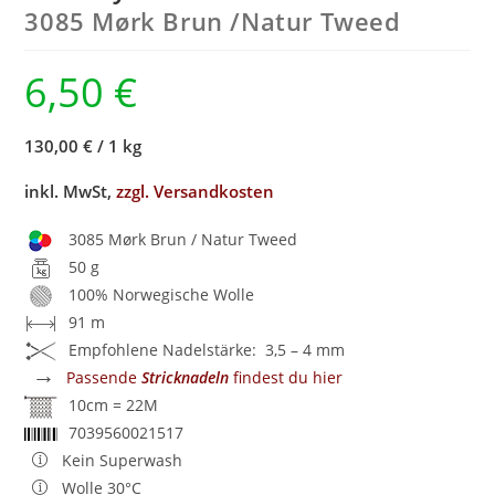
3085 Mørk Brun /
Natur Tweed
6,50
€
130,00 €
/
1 kg
inkl. MwSt,
zzgl. Versandkosten
3085 Mørk Brun / Natur Tweed
50 g
100% Norwegische Wolle
91 m
Empfohlene Nadelstärke: 3,5 – 4 mm
→
Passende
Stricknadeln
findest du hier
10cm = 22M
7039560021517
Kein Superwash
Wolle 30°C