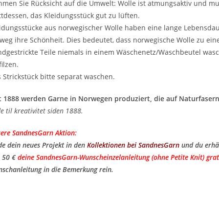
men Sie Rücksicht auf die Umwelt: Wolle ist atmungsaktiv und m
ttdessen, das Kleidungsstück gut zu lüften.
idungsstücke aus norwegischer Wolle haben eine lange Lebensda
weg ihre Schönheit. Dies bedeutet, dass norwegische Wolle zu ei
dgestrickte Teile niemals in einem Wäschenetz/Waschbeutel wasc
filzen.
 Strickstück bitte separat waschen.
t 1888 werden Garne in Norwegen produziert, die auf Naturfasern
de til kreativitet siden 1888.
ere SandnesGarn Aktion:
de dein neues Projekt in den
Kollektionen bei SandnesGarn
und du erhä
 50 €
deine SandnesGarn-Wunscheinzelanleitung (ohne Petite Knit) grat
schanleitung in die Bemerkung rein.