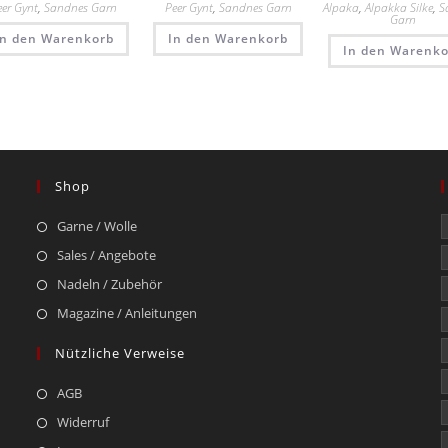
eer Gynt
,
Sandnes Garn
Peer Gynt
,
Sandnes Garn
Alpaka
,
Alpakka Silke
,
S
Garn
In den Warenkorb
In den Warenkorb
In den Warenko
Shop
Garne / Wolle
Sales / Angebote
Nadeln / Zubehör
Magazine / Anleitungen
Nützliche Verweise
AGB
Widerruf