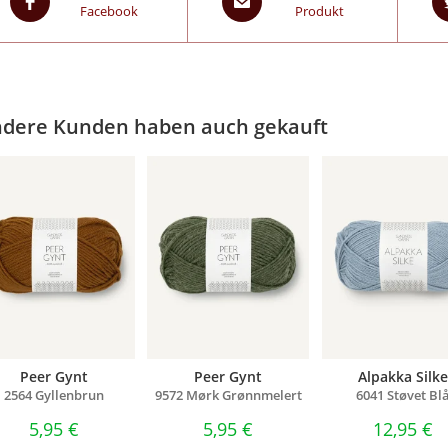
Facebook
Produkt
dere Kunden haben auch gekauft
Peer Gynt
Peer Gynt
Alpakka Silke
2564 Gyllenbrun
9572 Mørk Grønnmelert
6041 Støvet Bl
5,95
€
5,95
€
12,95
€