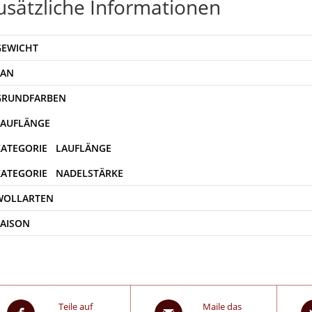
usätzliche Informationen
GEWICHT
EAN
WOLLARTEN
SAISON
Teile auf
Maile das