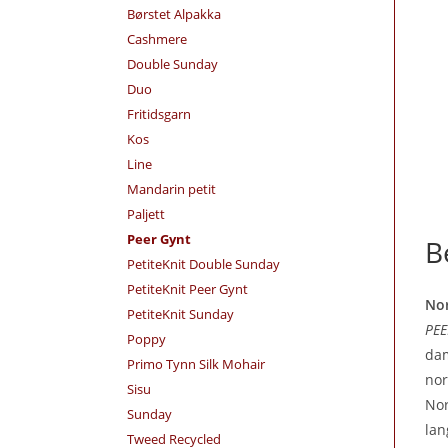
Børstet Alpakka
Cashmere
Double Sunday
Duo
Fritidsgarn
Kos
Line
Mandarin petit
Paljett
Peer Gynt
B
PetiteKnit Double Sunday
PetiteKnit Peer Gynt
Nor
PetiteKnit Sunday
PEE
Poppy
dam
Primo Tynn Silk Mohair
nor
Sisu
Nor
Sunday
lan
Tweed Recycled