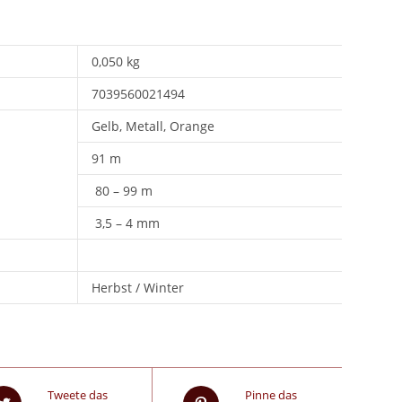
0,050 kg
7039560021494
Gelb, Metall, Orange
91 m
80 – 99 m
3,5 – 4 mm
Herbst / Winter
Tweete das
Pinne das