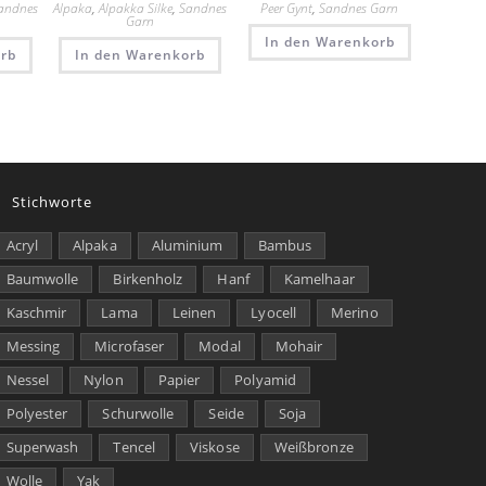
andnes
Alpaka
,
Alpakka Silke
,
Sandnes
Peer Gynt
,
Sandnes Garn
Garn
In den Warenkorb
rb
In den Warenkorb
Stichworte
Acryl
Alpaka
Aluminium
Bambus
Baumwolle
Birkenholz
Hanf
Kamelhaar
Kaschmir
Lama
Leinen
Lyocell
Merino
Messing
Microfaser
Modal
Mohair
Nessel
Nylon
Papier
Polyamid
Polyester
Schurwolle
Seide
Soja
Superwash
Tencel
Viskose
Weißbronze
Wolle
Yak