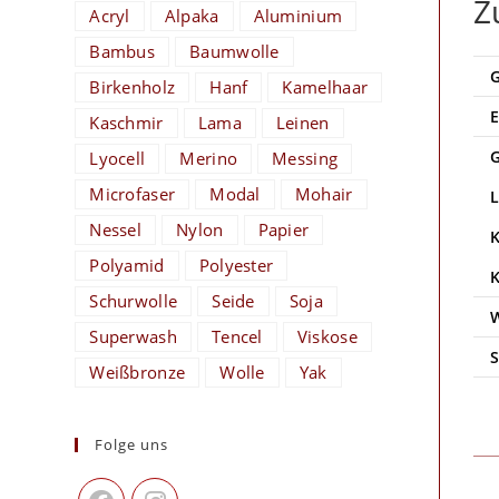
Z
Acryl
Alpaka
Aluminium
Bambus
Baumwolle
Birkenholz
Hanf
Kamelhaar
Kaschmir
Lama
Leinen
Lyocell
Merino
Messing
Microfaser
Modal
Mohair
Nessel
Nylon
Papier
Polyamid
Polyester
Schurwolle
Seide
Soja
Superwash
Tencel
Viskose
Weißbronze
Wolle
Yak
Folge uns