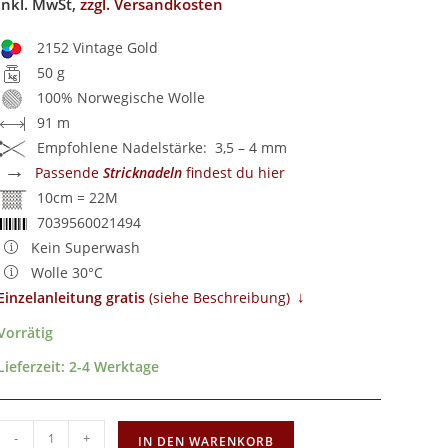
inkl. MwSt,
zzgl. Versandkosten
2152 Vintage Gold
50 g
100% Norwegische Wolle
91 m
Empfohlene Nadelstärke: 3,5 – 4 mm
→
Passende
Stricknadeln
findest du hier
10cm = 22M
7039560021494
Kein Superwash
Wolle 30°C
↓
Einzelanleitung gratis
​ (siehe Beschreibung)
Vorrätig
Lieferzeit:
2-4 Werktage
-
+
IN DEN WARENKORB