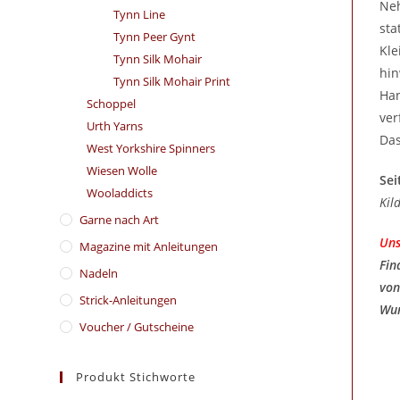
Neh
Tynn Line
sta
Tynn Peer Gynt
Kle
Tynn Silk Mohair
hin
Tynn Silk Mohair Print
Han
Schoppel
ver
Urth Yarns
Das
West Yorkshire Spinners
Wiesen Wolle
Sei
Wooladdicts
Kil
Garne nach Art
Uns
Magazine mit Anleitungen
Fin
Nadeln
von
Strick-Anleitungen
Wun
Voucher / Gutscheine
Produkt Stichworte