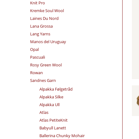
Knit Pro
Kremke Soul Wool
Laines Du Nord
Lana Grossa
Lang Yarns
Manos del Uruguay
Opal
Pascuali
Rosy Green Wool
Rowan
Sandnes Garn
Alpakka Følgetråd
Alpakka Silke
Alpakka Ull
Atlas
Atlas PetiteKnit
Babyull Lanett
Ballerina Chunky Mohair