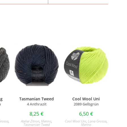
ig
Tasmanian Tweed
Cool Wool Uni
u
4 Anthrazit
2089 Gelbgrün
8,25
€
6,50
€
Grossa
,
Atelier Zitron
,
Merino
,
Cool Wool Uni
,
Lana Grossa
,
Tasmanian Tweed
Merino