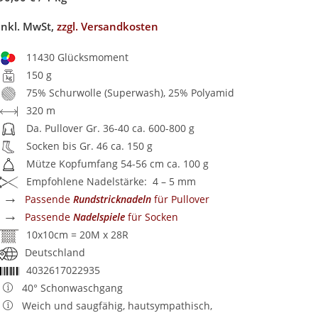
inkl. MwSt,
zzgl. Versandkosten
11430 Glücksmoment
150 g
75% Schurwolle (Superwash), 25% Polyamid
320 m
Da. Pullover Gr. 36-40 ca. 600-800 g
Socken bis Gr. 46 ca. 150 g
Mütze Kopfumfang 54-56 cm ca. 100 g
Empfohlene Nadelstärke: 4 – 5 mm
→
Passende
Rundstricknadeln
für Pullover
→
Passende
Nadelspiele
für Socken
10x10cm = 20M x 28R
Deutschland
4032617022935
40° Schonwaschgang
Weich und saugfähig, hautsympathisch,