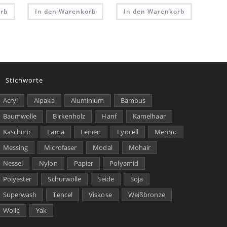
rb
In den Warenkorb
In den Warenkorb
Stichworte
Acryl
Alpaka
Aluminium
Bambus
Baumwolle
Birkenholz
Hanf
Kamelhaar
Kaschmir
Lama
Leinen
Lyocell
Merino
Messing
Microfaser
Modal
Mohair
Nessel
Nylon
Papier
Polyamid
Polyester
Schurwolle
Seide
Soja
Superwash
Tencel
Viskose
Weißbronze
Wolle
Yak