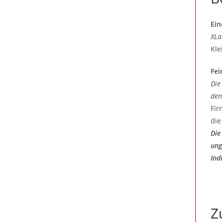
Ein
XLa
Kle
Fei
Die
den
Fir
die
Die
ung
Ind
Z