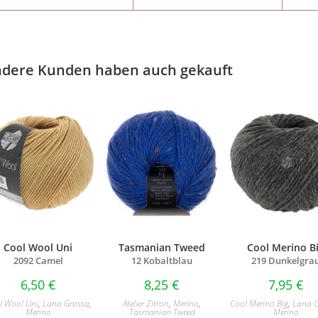
dere Kunden haben auch gekauft
Cool Wool Uni
Tasmanian Tweed
Cool Merino B
2092 Camel
12 Kobaltblau
219 Dunkelgra
6,50
€
8,25
€
7,95
€
l Wool Uni
,
Lana Grossa
,
Atelier Zitron
,
Merino
,
Cool Merino Big
,
Lana 
Merino
Tasmanian Tweed
Merino