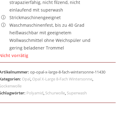
strapazierfähig, nicht filzend, nicht
einlaufend mit superwash
Strickmaschinengeeignet
Waschmaschinenfest, bis zu 40 Grad
heißwaschbar mit geeignetem
Wollwaschmittel ohne Weichspüler und
gering beladener Trommel
Nicht vorrätig
Artikelnummer:
op-opal-x-large-8-fach-wintersonne-11430
Kategorien:
Opal
,
Opal X-Large 8-Fach Wintersonne
,
Sockenwolle
Schlagwörter:
Polyamid
,
Schurwolle
,
Superwash