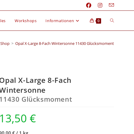
les
Workshops
Informationen
0
Shop
>
Opal X-Large 8-Fach Wintersonne 11430 Glücksmoment
Opal X-Large 8-Fach
Wintersonne
11430 Glücksmoment
13,50
€
90,00 €
/
1 kg