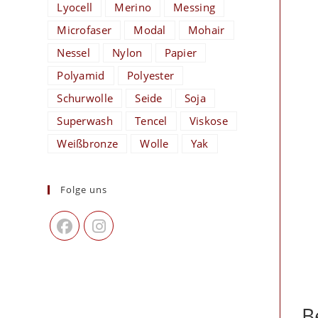
Lyocell
Merino
Messing
Microfaser
Modal
Mohair
Nessel
Nylon
Papier
Polyamid
Polyester
Schurwolle
Seide
Soja
Superwash
Tencel
Viskose
Weißbronze
Wolle
Yak
Folge uns
B