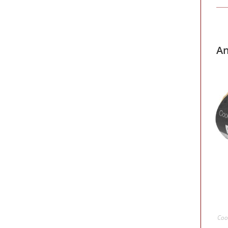
An
Coo