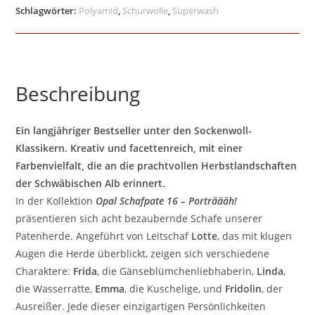
Schlagwörter:
Polyamid
,
Schurwolle
,
Superwash
Beschreibung
Ein langjähriger Bestseller unter den Sockenwoll-
Klassikern. Kreativ und facettenreich, mit einer
Farbenvielfalt, die an die prachtvollen Herbstlandschaften
der Schwäbischen Alb erinnert.
In der Kollektion
Opal Schafpate 16 – Porträääh!
präsentieren sich acht bezaubernde Schafe unserer
Patenherde. Angeführt von Leitschaf
Lotte
, das mit klugen
Augen die Herde überblickt, zeigen sich verschiedene
Charaktere:
Frida
, die Gänseblümchenliebhaberin,
Linda
,
die Wasserratte,
Emma
, die Kuschelige, und
Fridolin
, der
Ausreißer. Jede dieser einzigartigen Persönlichkeiten