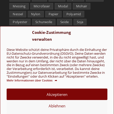
Messing
Microfaser
Modal
Mohair
Nessel
Nylon
Papier
Polyamid
Polyester
Schurwolle
Seide
Soja
Superwash
Tencel
Viskose
Weißbronze
Cookie-Zustimmung
Wolle
Yak
verwalten
Folge uns
Diese Website schützt deine Privatsphäre durch die Einhaltung der
EU-Datenschutz-Grundverordnung (DSGVO). Deine Daten werden
nicht für Zwecke verwendet, in die du nicht eingewilligt hast, und
werden nur in dem Umfang, der nicht über die Daten hinausgeht,
die in Bezug auf einen bestimmten Zweck (oder mehrere Zwecke)
der Verarbeitung erforderlich ist, verarbeitet. Du kannst deine
Zustimmung(en) zur Datenverarbeitung für bestimmte Zwecke in
"Einstellungen" oder durch Klicken auf "Akzeptieren" erteilen.
Mehr Informationen über Cookies ➦
AGB
Kontakt
Über uns
Datenschutz
Impressum
Cookie-Richtlinie (EU)
Akzeptieren
© Copyright 2026 - Wolle & Schönes
Ablehnen
VERTRAG WIDERRUFEN