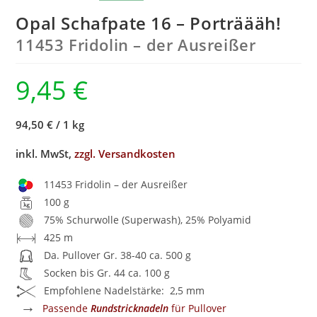
Opal Schafpate 16 – Porträääh!
11453 Fridolin – der Ausreißer
9,45
€
94,50 €
/
1 kg
inkl. MwSt,
zzgl. Versandkosten
11453 Fridolin – der Ausreißer
100 g
75% Schurwolle (Superwash), 25% Polyamid
425 m
Da. Pullover Gr. 38-40 ca. 500 g
Socken bis Gr. 44 ca. 100 g
Empfohlene Nadelstärke: 2,5 mm
→
Passende
Rundstricknadeln
für Pullover