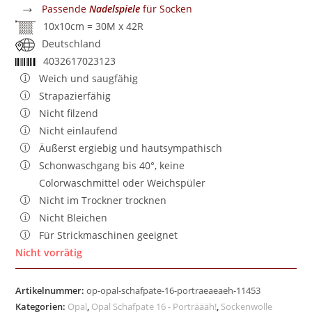
→
Passende
Nadelspiele
für Socken
10x10cm = 30M x 42R
Deutschland
4032617023123
Weich und saugfähig
Strapazierfähig
Nicht filzend
Nicht einlaufend
Äußerst ergiebig und hautsympathisch
Schonwaschgang bis 40°, keine
Colorwaschmittel oder Weichspüler
Nicht im Trockner trocknen
Nicht Bleichen
Für Strickmaschinen geeignet
Nicht vorrätig
Artikelnummer:
op-opal-schafpate-16-portraeaeaeh-11453
Kategorien:
Opal
,
Opal Schafpate 16 - Porträääh!
,
Sockenwolle