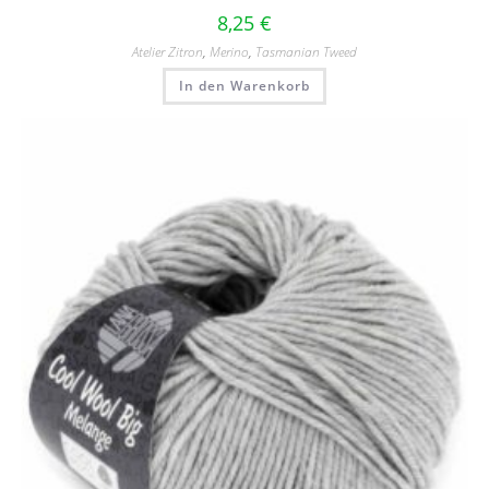
8,25
€
Atelier Zitron
,
Merino
,
Tasmanian Tweed
In den Warenkorb