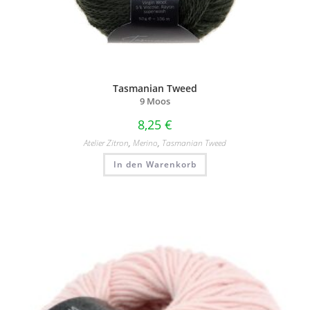
Tasmanian Tweed
9 Moos
8,25
€
Atelier Zitron
,
Merino
,
Tasmanian Tweed
In den Warenkorb