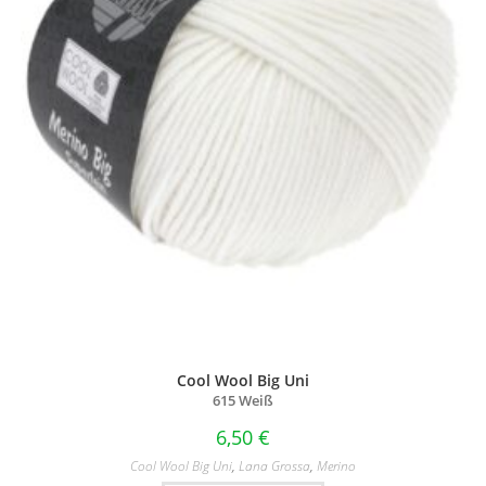
Cool Wool Big Uni
615 Weiß
6,50
€
Cool Wool Big Uni
,
Lana Grossa
,
Merino