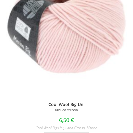
Cool Wool Big Uni
605 Zartrosa
6,50
€
Cool Wool Big Uni
,
Lana Grossa
,
Merino