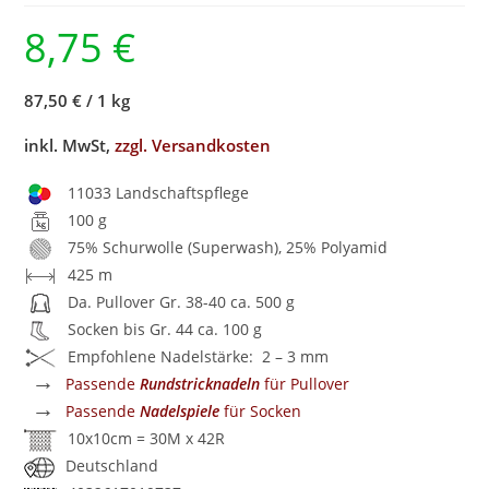
8,75
€
87,50 €
/
1 kg
inkl. MwSt,
zzgl. Versandkosten
11033 Landschaftspflege
100 g
75% Schurwolle (Superwash), 25% Polyamid
425 m
Da. Pullover Gr. 38-40 ca. 500 g
Socken bis Gr. 44 ca. 100 g
Empfohlene Nadelstärke: 2 – 3 mm
→
Passende
Rundstricknadeln
für Pullover
→
Passende
Nadelspiele
für Socken
10x10cm = 30M x 42R
Deutschland