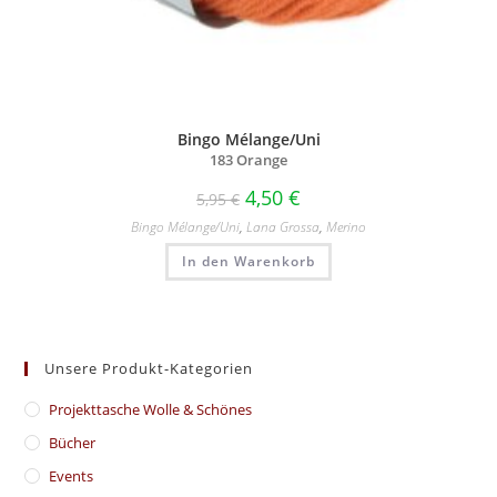
Bingo Mélange/Uni
183 Orange
4,50
€
5,95
€
Bingo Mélange/​Uni
,
Lana Grossa
,
Merino
In den Warenkorb
Unsere Produkt-Kategorien
​Projekttasche Wolle & Schönes
Bücher
Events