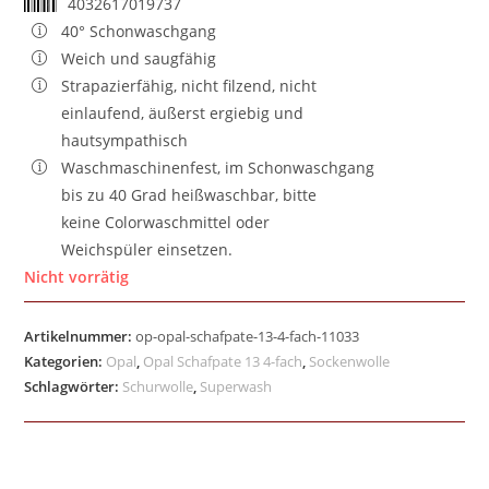
4032617019737
40° Schonwaschgang
Weich und saugfähig
Strapazierfähig, nicht filzend, nicht
einlaufend, äußerst ergiebig und
hautsympathisch
Waschmaschinenfest, im Schonwaschgang
bis zu 40 Grad heißwaschbar, bitte
keine Colorwaschmittel oder
Weichspüler einsetzen.
Nicht vorrätig
Artikelnummer:
op-opal-schafpate-13-4-fach-11033
Kategorien:
Opal
,
Opal Schafpate 13 4-fach
,
Sockenwolle
Schlagwörter:
Schurwolle
,
Superwash