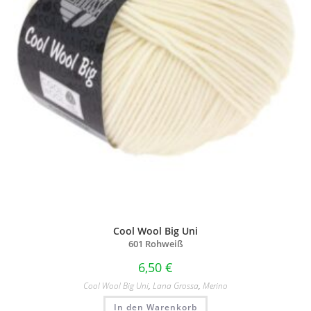
Cool Wool Big Uni
601 Rohweiß
6,50
€
Cool Wool Big Uni
,
Lana Grossa
,
Merino
In den Warenkorb