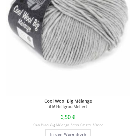
Cool Wool Big Mélange
616 Hellgrau Meliert
6,50
€
Cool Wool Big Mélange
,
Lana Grossa
,
Merino
In den Warenkorb