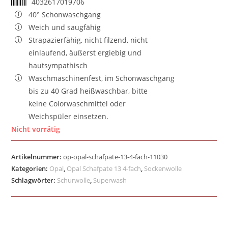
4032617019706
40° Schonwaschgang
Weich und saugfähig
Strapazierfähig, nicht filzend, nicht
einlaufend, äußerst ergiebig und
hautsympathisch
Waschmaschinenfest, im Schonwaschgang
bis zu 40 Grad heißwaschbar, bitte
keine Colorwaschmittel oder
Weichspüler einsetzen.
Nicht vorrätig
Artikelnummer:
op-opal-schafpate-13-4-fach-11030
Kategorien:
Opal
,
Opal Schafpate 13 4-fach
,
Sockenwolle
Schlagwörter:
Schurwolle
,
Superwash