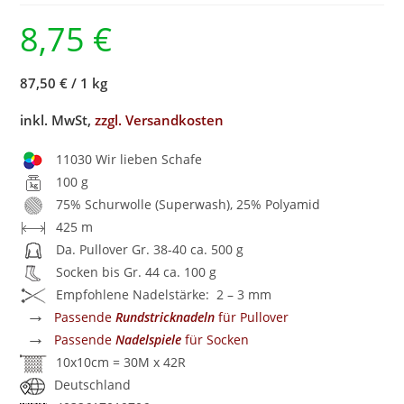
8,75
€
87,50 €
/
1 kg
inkl. MwSt,
zzgl. Versandkosten
11030 Wir lieben Schafe
100 g
75% Schurwolle (Superwash), 25% Polyamid
425 m
Da. Pullover Gr. 38-40 ca. 500 g
Socken bis Gr. 44 ca. 100 g
Empfohlene Nadelstärke: 2 – 3 mm
→
Passende
Rundstricknadeln
für Pullover
→
Passende
Nadelspiele
für Socken
10x10cm = 30M x 42R
Deutschland