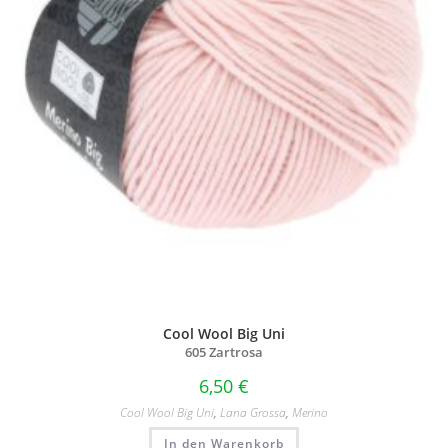
Cool Wool Big Uni
605 Zartrosa
6,50
€
Cool Wool Big Uni
,
Lana Grossa
,
Merino
In den Warenkorb