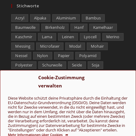
Stichworte
Acryl
Alpaka
Aluminium
Bambus
Baumwolle
Birkenholz
Hanf
Kamelhaar
Kaschmir
Lama
Leinen
Lyocell
Merino
Messing
Microfaser
Modal
Mohair
Nessel
Nylon
Papier
Polyamid
Polyester
Schurwolle
Seide
Soja
Superwash
Tencel
Viskose
Weißbronze
Cookie-Zustimmung
Wolle
Yak
verwalten
Folge uns
Diese Website schützt deine Privatsphäre durch die Einhaltung der
EU-Datenschutz-Grundverordnung (DSGVO). Deine Daten werden
nicht für Zwecke verwendet, in die du nicht eingewilligt hast, und
werden nur in dem Umfang, der nicht über die Daten hinausgeht,
die in Bezug auf einen bestimmten Zweck (oder mehrere Zwecke)
der Verarbeitung erforderlich ist, verarbeitet. Du kannst deine
Zustimmung(en) zur Datenverarbeitung für bestimmte Zwecke in
"Einstellungen" oder durch Klicken auf "Akzeptieren" erteilen.
Mehr Informationen über Cookies ➦