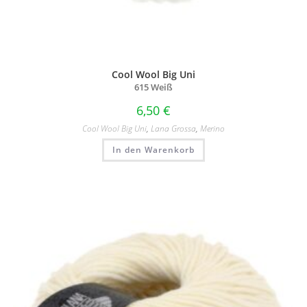
Cool Wool Big Uni
615 Weiß
6,50
€
Cool Wool Big Uni
,
Lana Grossa
,
Merino
In den Warenkorb