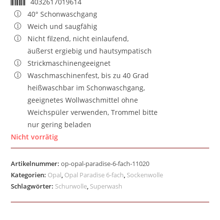
4032617019614
40° Schonwaschgang
Weich und saugfähig
Nicht filzend, nicht einlaufend,
äußerst ergiebig und hautsympatisch
Strickmaschinengeeignet
Waschmaschinenfest, bis zu 40 Grad
heißwaschbar im Schonwaschgang,
geeignetes Wollwaschmittel ohne
Weichspüler verwenden, Trommel bitte
nur gering beladen
Nicht vorrätig
Artikelnummer:
op-opal-paradise-6-fach-11020
Kategorien:
Opal
,
Opal Paradise 6-fach
,
Sockenwolle
Schlagwörter:
Schurwolle
,
Superwash