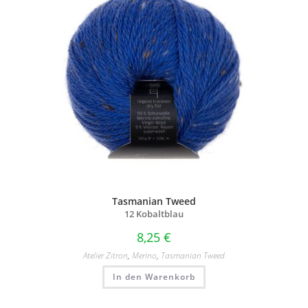
Tasmanian Tweed
12 Kobaltblau
8,25
€
Atelier Zitron
,
Merino
,
Tasmanian Tweed
In den Warenkorb