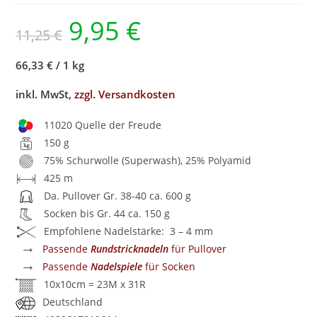
9,95
€
11,25
€
66,33 €
/
1 kg
inkl. MwSt,
zzgl. Versandkosten
11020 Quelle der Freude
150 g
75% Schurwolle (Superwash), 25% Polyamid
425 m
Da. Pullover Gr. 38-40 ca. 600 g
Socken bis Gr. 44 ca. 150 g
Empfohlene Nadelstärke: 3 – 4 mm
→
Passende
Rundstricknadeln
für Pullover
→
Passende
Nadelspiele
für Socken
10x10cm = 23M x 31R
Deutschland