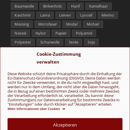
Baumwolle
Birkenholz
Hanf
Kamelhaar
Kaschmir
Lama
Leinen
Lyocell
Merino
Messing
Microfaser
Modal
Mohair
Nessel
Nylon
Papier
Polyamid
Polyester
Schurwolle
Seide
Soja
Superwash
Tencel
Viskose
Weißbronze
Cookie-Zustimmung
Wolle
Yak
verwalten
Folge uns
Diese Website schützt deine Privatsphäre durch die Einhaltung der
EU-Datenschutz-Grundverordnung (DSGVO). Deine Daten werden
nicht für Zwecke verwendet, in die du nicht eingewilligt hast, und
werden nur in dem Umfang, der nicht über die Daten hinausgeht,
die in Bezug auf einen bestimmten Zweck (oder mehrere Zwecke)
der Verarbeitung erforderlich ist, verarbeitet. Du kannst deine
Zustimmung(en) zur Datenverarbeitung für bestimmte Zwecke in
"Einstellungen" oder durch Klicken auf "Akzeptieren" erteilen.
Mehr Informationen über Cookies ➦
AGB
Kontakt
Über uns
Datenschutz
Impressum
Cookie-Richtlinie (EU)
Akzeptieren