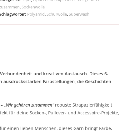
zusammen
,
Sockenwolle
Schlagwörter:
Polyamid
,
Schurwolle
,
Superwash
, Verbundenheit und kreativen Austausch. Dieses 6-
n ausdrucksstarken Farbstellungen, die Geschichten
h – „Wir gehören zusammen“
robuste Strapazierfähigkeit
t für deine Socken-, Pullover- und Accessoire-Projekte,
 für einen lieben Menschen, dieses Garn bringt Farbe,