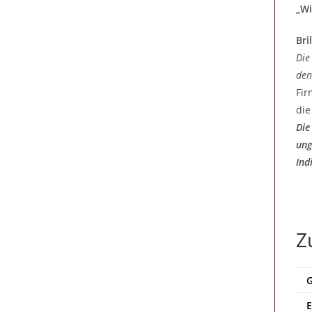
„Wi
Bri
Die
den
Fir
die
Die
ung
Ind
Z