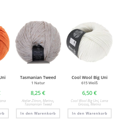
Uni
Tasmanian Tweed
Cool Wool Big Uni
1 Natur
615 Weiß
€
8,25
€
6,50
€
Lana
Atelier Zitron
,
Merino
,
Cool Wool Big Uni
,
Lana
Tasmanian Tweed
Grossa
,
Merino
rb
In den Warenkorb
In den Warenkorb