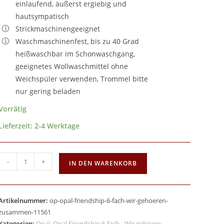
einlaufend, äußerst ergiebig und
hautsympatisch
Strickmaschinengeeignet
Waschmaschinenfest, bis zu 40 Grad
heißwaschbar im Schonwaschgang,
geeignetes Wollwaschmittel ohne
Weichspüler verwenden, Trommel bitte
nur gering beladen
Vorrätig
Lieferzeit:
2-4 Werktage
-
+
IN DEN WARENKORB
Artikelnummer:
op-opal-friendship-6-fach-wir-gehoeren-
zusammen-11561
Kategorien:
Opal
,
Opal Friendship 6-fach - Wir gehören