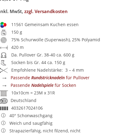
inkl. MwSt,
zzgl. Versandkosten
11561 Gemeinsam Kuchen essen
150 g
75% Schurwolle (Superwash), 25% Polyamid
420 m
Da. Pullover Gr. 38-40 ca. 600 g
Socken bis Gr. 44 ca. 150 g
Empfohlene Nadelstärke: 3 – 4 mm
→
Passende
Rundstricknadeln
für Pullover
→
Passende
Nadelspiele
für Socken
10x10cm = 23M x 31R
Deutschland
4032617024106
40° Schonwaschgang
Weich und saugfähig
Strapazierfähig, nicht filzend, nicht