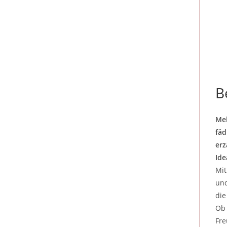
B
Meh
fäd
erz
Ide
Mit
und
die
Ob 
Fre