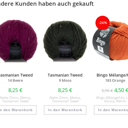
dere Kunden haben auch gekauft
-24%
Tasmanian Tweed
Tasmanian Tweed
Bingo Mélange/
14 Beere
9 Moos
183 Orange
8,25
€
8,25
€
4,50
5,95
€
Atelier Zitron
,
Merino
,
Atelier Zitron
,
Merino
,
Bingo Mélange/​Uni
,
Tasmanian Tweed
Tasmanian Tweed
Grossa
,
Merino
In den Warenkorb
In den Warenkorb
In den Warenko