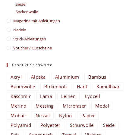
Seide
Sockenwolle
Magazine mit Anleitungen
Nadeln
Strick-Anleitungen
Voucher / Gutscheine
Produkt Stichworte
Acryl
Alpaka
Aluminium
Bambus
Baumwolle
Birkenholz
Hanf
Kamelhaar
Kaschmir
Lama
Leinen
Lyocell
Merino
Messing
Microfaser
Modal
Mohair
Nessel
Nylon
Papier
Polyamid
Polyester
Schurwolle
Seide
Soja
Superwash
Tencel
Viskose