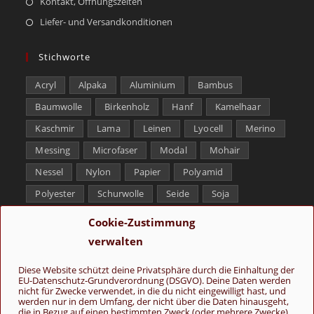
Kontakt, Öffnungszeiten
Liefer- und Versandkonditionen
Stichworte
Acryl
Alpaka
Aluminium
Bambus
Baumwolle
Birkenholz
Hanf
Kamelhaar
Kaschmir
Lama
Leinen
Lyocell
Merino
Messing
Microfaser
Modal
Mohair
Nessel
Nylon
Papier
Polyamid
Polyester
Schurwolle
Seide
Soja
Superwash
Tencel
Viskose
Weißbronze
Cookie-Zustimmung
Wolle
Yak
verwalten
Folge uns
Diese Website schützt deine Privatsphäre durch die Einhaltung der
EU-Datenschutz-Grundverordnung (DSGVO). Deine Daten werden
nicht für Zwecke verwendet, in die du nicht eingewilligt hast, und
werden nur in dem Umfang, der nicht über die Daten hinausgeht,
die in Bezug auf einen bestimmten Zweck (oder mehrere Zwecke)