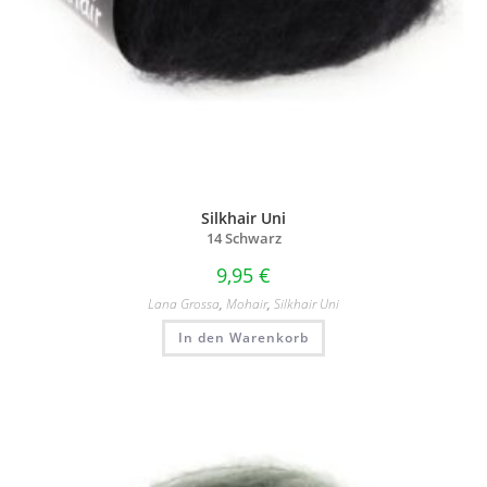
Silkhair Uni
14 Schwarz
9,95
€
Lana Grossa
,
Mohair
,
Silkhair Uni
In den Warenkorb