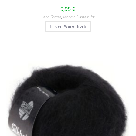
9,95
€
Lana Grossa
,
Mohair
,
Silkhair Uni
In den Warenkorb