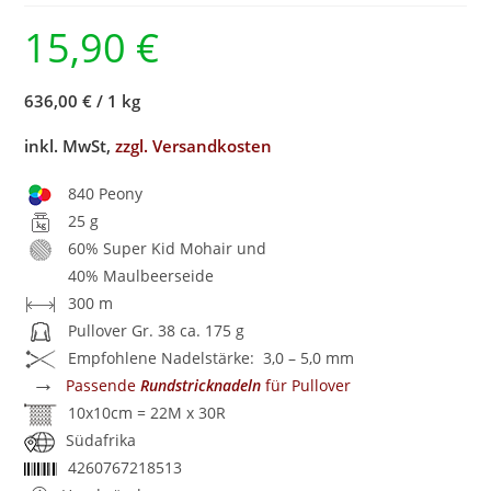
15,90
€
636,00 €
/
1 kg
inkl. MwSt,
zzgl. Versandkosten
840 Peony
25 g
60% Super Kid Mohair und
40% Maulbeerseide
300 m
Pullover Gr. 38 ca. 175 g
Empfohlene Nadelstärke: 3,0 – 5,0 mm
→
Passende
Rundstricknadeln
für Pullover
10x10cm = 22M x 30R
Südafrika
4260767218513