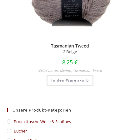
Tasmanian Tweed
2 Beige
8,25
€
Atelier Zitron
,
Merino
,
Tasmanian Tweed
In den Warenkorb
Unsere Produkt-Kategorien
​Projekttasche Wolle & Schönes
Bücher