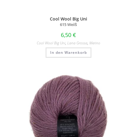
Cool Wool Big Uni
615 Weiß
6,50
€
Cool Wool Big Uni
,
Lana Grossa
,
Merino
In den Warenkorb