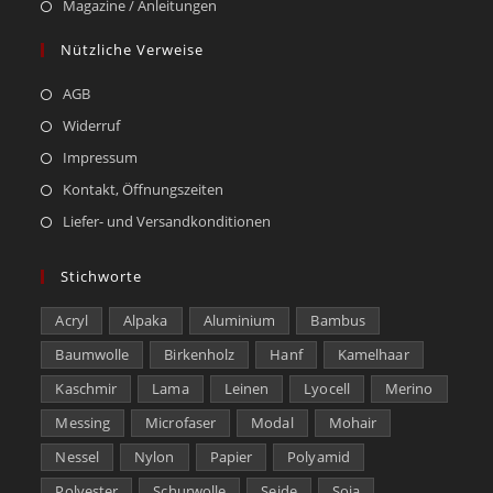
Magazine / Anleitungen
Nützliche Verweise
AGB
Widerruf
Impressum
Kontakt, Öffnungszeiten
Liefer- und Versandkonditionen
Stichworte
Acryl
Alpaka
Aluminium
Bambus
Baumwolle
Birkenholz
Hanf
Kamelhaar
Kaschmir
Lama
Leinen
Lyocell
Merino
Messing
Microfaser
Modal
Mohair
Nessel
Nylon
Papier
Polyamid
Polyester
Schurwolle
Seide
Soja