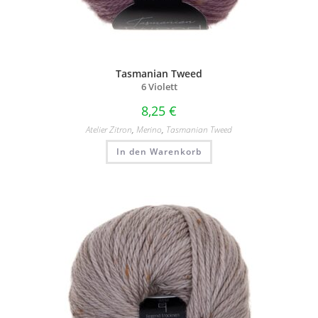
Tasmanian Tweed
6 Violett
8,25
€
Atelier Zitron
,
Merino
,
Tasmanian Tweed
In den Warenkorb