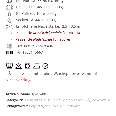
Da. Pulli Gr. 38-40 ca. 450 g
Hr. Pulli Gr. 48-50 ca. 500 g
Ki. Pulli Gr. 10 ca. 300 g
Socken Gr. 44 ca. 100 g
Empfohlene Nadelstärke: 2,5 – 3,5 mm
→
Passende
Rundstricknadeln
für Pullover
→
Passende
Nadelspiele
für Socken
10x10cm = 28M x 40R
7611862145667
Feinwaschmittel ohne Weichspüler verwenden!
Nicht vorrätig
Artikelnummer:
ly-859-0078
Kategorien:
Lang Yarns
,
Mille Colori Socks & Lace Luxe
,
Sockenwolle
Schlagwörter:
Polyester
,
Schurwolle
,
Superwash