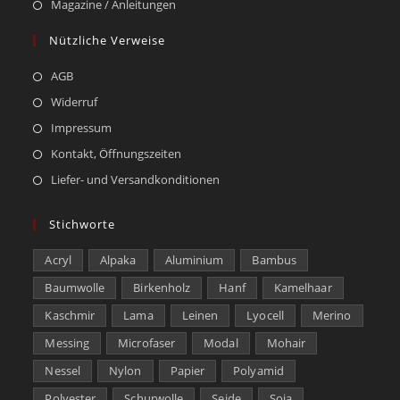
Magazine / Anleitungen
Nützliche Verweise
AGB
Widerruf
Impressum
Kontakt, Öffnungszeiten
Liefer- und Versandkonditionen
Stichworte
Acryl
Alpaka
Aluminium
Bambus
Baumwolle
Birkenholz
Hanf
Kamelhaar
Kaschmir
Lama
Leinen
Lyocell
Merino
Messing
Microfaser
Modal
Mohair
Nessel
Nylon
Papier
Polyamid
Polyester
Schurwolle
Seide
Soja