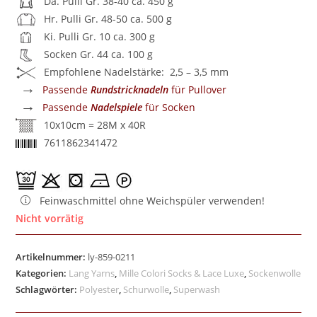
Da. Pulli Gr. 38-40 ca. 450 g
Hr. Pulli Gr. 48-50 ca. 500 g
Ki. Pulli Gr. 10 ca. 300 g
Socken Gr. 44 ca. 100 g
Empfohlene Nadelstärke: 2,5 – 3,5 mm
→
Passende
Rundstricknadeln
für Pullover
→
Passende
Nadelspiele
für Socken
10x10cm = 28M x 40R
7611862341472
Feinwaschmittel ohne Weichspüler verwenden!
Nicht vorrätig
Artikelnummer:
ly-859-0211
Kategorien:
Lang Yarns
,
Mille Colori Socks & Lace Luxe
,
Sockenwolle
Schlagwörter:
Polyester
,
Schurwolle
,
Superwash