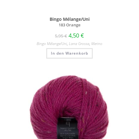
Bingo Mélange/Uni
183 Orange
4,50
€
5,95
€
Bingo Mélange/​Uni
,
Lana Grossa
,
Merino
In den Warenkorb