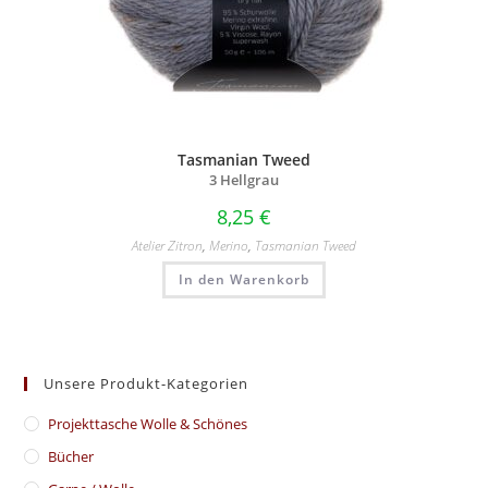
Tasmanian Tweed
3 Hellgrau
8,25
€
Atelier Zitron
,
Merino
,
Tasmanian Tweed
In den Warenkorb
Unsere Produkt-Kategorien
​Projekttasche Wolle & Schönes
Bücher