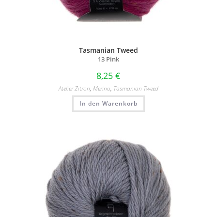
Tasmanian Tweed
13 Pink
8,25
€
Atelier Zitron
,
Merino
,
Tasmanian Tweed
In den Warenkorb