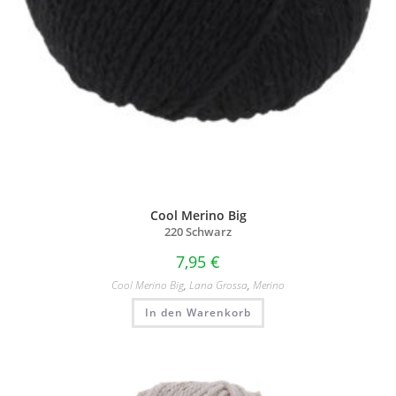
Cool Merino Big
220 Schwarz
7,95
€
Cool Merino Big
,
Lana Grossa
,
Merino
In den Warenkorb