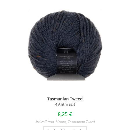
Tasmanian Tweed
4 Anthrazit
8,25
€
Atelier Zitron
,
Merino
,
Tasmanian Tweed