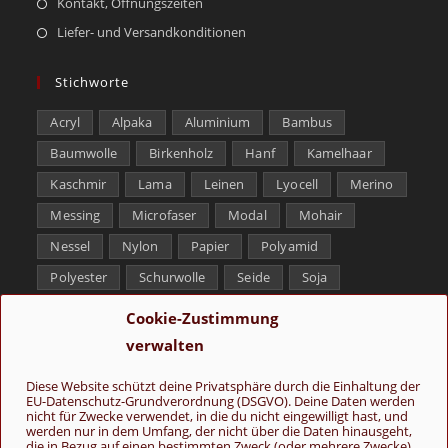
Kontakt, Öffnungszeiten
Liefer- und Versandkonditionen
Stichworte
Acryl
Alpaka
Aluminium
Bambus
Baumwolle
Birkenholz
Hanf
Kamelhaar
Kaschmir
Lama
Leinen
Lyocell
Merino
Messing
Microfaser
Modal
Mohair
Nessel
Nylon
Papier
Polyamid
Polyester
Schurwolle
Seide
Soja
Superwash
Tencel
Viskose
Weißbronze
Cookie-Zustimmung
Wolle
Yak
verwalten
Folge uns
Diese Website schützt deine Privatsphäre durch die Einhaltung der
EU-Datenschutz-Grundverordnung (DSGVO). Deine Daten werden
nicht für Zwecke verwendet, in die du nicht eingewilligt hast, und
werden nur in dem Umfang, der nicht über die Daten hinausgeht,
die in Bezug auf einen bestimmten Zweck (oder mehrere Zwecke)