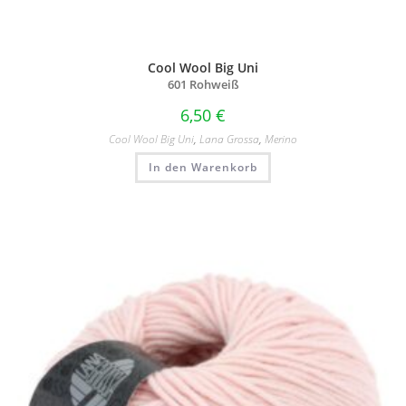
Cool Wool Big Uni
601 Rohweiß
6,50
€
Cool Wool Big Uni
,
Lana Grossa
,
Merino
In den Warenkorb