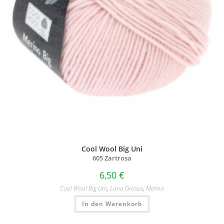
Cool Wool Big Uni
605 Zartrosa
6,50
€
Cool Wool Big Uni
,
Lana Grossa
,
Merino
In den Warenkorb