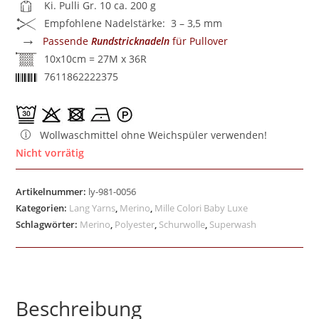
Ki. Pulli Gr. 10 ca. 200 g
Empfohlene Nadelstärke: 3 – 3,5 mm
→
Passende
Rundstricknadeln
für Pullover
10x10cm = 27M x 36R
7611862222375
Wollwaschmittel ohne Weichspüler verwenden!
Nicht vorrätig
Artikelnummer:
ly-981-0056
Kategorien:
Lang Yarns
,
Merino
,
Mille Colori Baby Luxe
Schlagwörter:
Merino
,
Polyester
,
Schurwolle
,
Superwash
Beschreibung