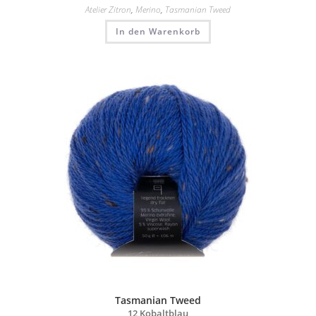
Atelier Zitron
,
Merino
,
Tasmanian Tweed
In den Warenkorb
Tasmanian Tweed
12 Kobaltblau