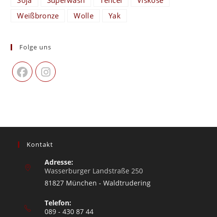
Soja
Superwash
Tencel
Viskose
Weißbronze
Wolle
Yak
Folge uns
Kontakt
Adresse:
Wasserburger Landstraße 250
81827 München - Waldtrudering
Telefon:
089 - 430 87 44