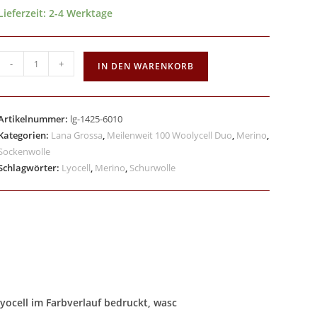
Lieferzeit:
2-4 Werktage
-
+
IN DEN WARENKORB
Artikelnummer:
lg-1425-6010
Kategorien:
Lana Grossa
,
Meilenweit 100 Woolycell Duo
,
Merino
,
Sockenwolle
Schlagwörter:
Lyocell
,
Merino
,
Schurwolle
ocell im Farbverlauf bedruckt, wasc