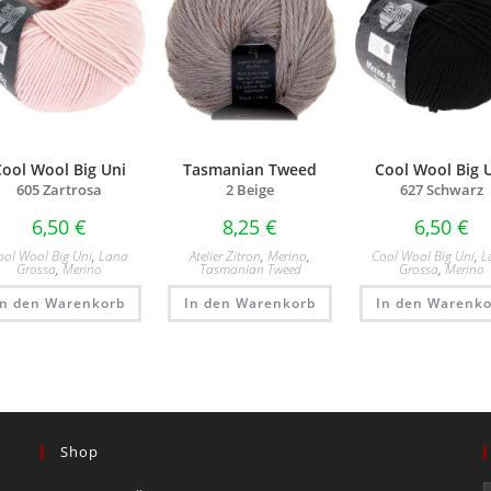
Cool Wool Big Uni
Tasmanian Tweed
Cool Wool Big 
605 Zartrosa
2 Beige
627 Schwarz
6,50
€
8,25
€
6,50
€
ool Wool Big Uni
,
Lana
Atelier Zitron
,
Merino
,
Cool Wool Big Uni
,
L
Grossa
,
Merino
Tasmanian Tweed
Grossa
,
Merino
In den Warenkorb
In den Warenkorb
In den Warenko
Shop