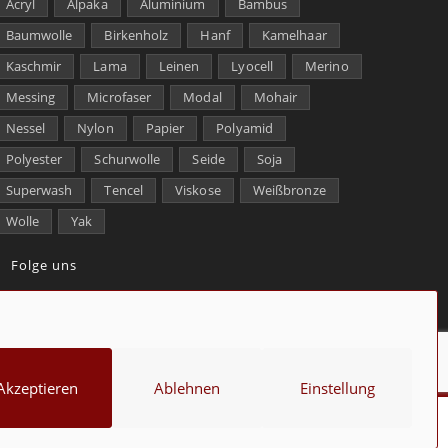
Acryl
Alpaka
Aluminium
Bambus
Baumwolle
Birkenholz
Hanf
Kamelhaar
Kaschmir
Lama
Leinen
Lyocell
Merino
Messing
Microfaser
Modal
Mohair
Nessel
Nylon
Papier
Polyamid
Polyester
Schurwolle
Seide
Soja
Superwash
Tencel
Viskose
Weißbronze
Wolle
Yak
Folge uns
kt
Über uns
Datenschutz
Impressum
Cookie-Richtlinie (EU)
Akzeptieren
Ablehnen
Einstellung