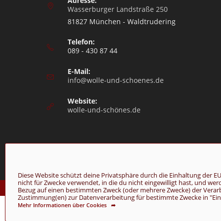
Adresse:
Wasserburger Landstraße 250
81827 München - Waldtrudering
Telefon:
089 - 430 87 44
E-Mail:
info@wolle-und-schoenes.de
Website:
wolle-und-schönes.de
Diese Website schützt deine Privatsphäre durch die Einhaltung de
nicht für Zwecke verwendet, in die du nicht eingewilligt hast, und we
© Copyright 2026 - Wolle & Schönes
Bezug auf einen bestimmten Zweck (oder mehrere Zwecke) der Verarbei
Zustimmung(en) zur Datenverarbeitung für bestimmte Zwecke in "Einst
Mehr Informationen über Cookies ➦