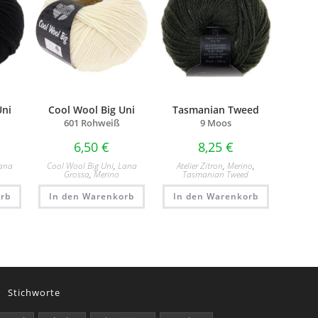
Uni
Cool Wool Big Uni
Tasmanian Tweed
601 Rohweiß
9 Moos
6,50
€
8,25
€
ana
Cool Wool Big Uni
,
Lana
Atelier Zitron
,
Merino
,
Grossa
,
Merino
Tasmanian Tweed
rb
In den Warenkorb
In den Warenkorb
Stichworte