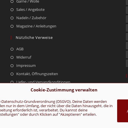
Garne / Wolle
Sales / Angebote
Nadeln / Zubehör
Magazine / Anleitungen
Nützliche Verweise
AGB
Widerruf
Impressum
Kontakt, Öffnungszeiten
Liefer- und Versandkonditionen
Cookie-Zustimmung verwalten
r EU-Datenschutz-Grundverordnung (DSGVO). Deine Daten werden
rden nur in dem Umfang, der nicht über die Daten hinausgeht, die in
AGB
Konta
tung erforderlich ist, verarbeitet. Du kannst deine
ellungen" oder durch Klicken auf "Akzeptieren" erteilen.
VERTRAG WIDERRUFEN