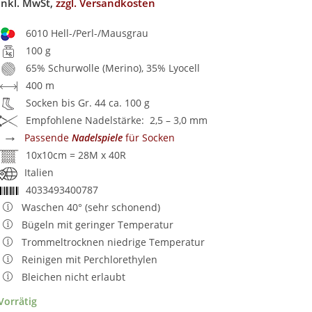
inkl. MwSt,
zzgl. Versandkosten
6010 Hell-/Perl-/Mausgrau
100 g
65% Schurwolle (Merino), 35% Lyocell
400 m
Socken bis Gr. 44 ca. 100 g
Empfohlene Nadelstärke: 2,5 – 3,0 mm
→
Passende
Nadelspiele
für Socken
10x10cm = 28M x 40R
Italien
4033493400787
Waschen 40° (sehr schonend)
Bügeln mit geringer Temperatur
Trommeltrocknen niedrige Temperatur
Reinigen mit Perchlorethylen
Bleichen nicht erlaubt
Vorrätig