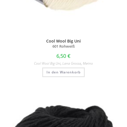
Cool Wool Big Uni
601 Rohweiß
6,50
€
Cool Wool Big Uni
,
Lana Grossa
,
Merino
In den Warenkorb