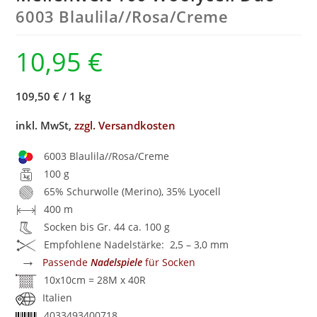
6003 Blaulila/
/
Rosa/
Creme
10,95
€
109,50 €
/
1 kg
inkl. MwSt,
zzgl. Versandkosten
6003 Blaulila//Rosa/Creme
100 g
65% Schurwolle (Merino), 35% Lyocell
400 m
Socken bis Gr. 44 ca. 100 g
Empfohlene Nadelstärke: 2,5 – 3,0 mm
→
Passende
Nadelspiele
für Socken
10x10cm = 28M x 40R
Italien
4033493400718