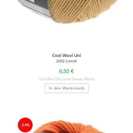
Cool Wool Uni
2092 Camel
6,50
€
Cool Wool Uni
,
Lana Grossa
,
Merino
In den Warenkorb
-24%