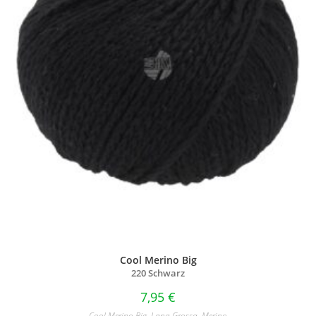
Cool Merino Big
220 Schwarz
7,95
€
Cool Merino Big
,
Lana Grossa
,
Merino