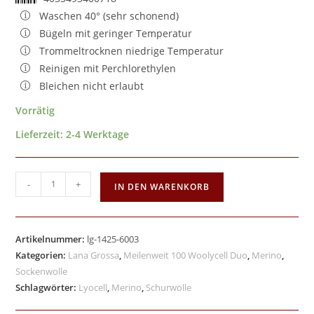
Waschen 40° (sehr schonend)
Bügeln mit geringer Temperatur
Trommeltrocknen niedrige Temperatur
Reinigen mit Perchlorethylen
Bleichen nicht erlaubt
Vorrätig
Lieferzeit:
2-4 Werktage
-
+
IN DEN WARENKORB
Artikelnummer:
lg-1425-6003
Kategorien:
Lana Grossa
,
Meilenweit 100 Woolycell Duo
,
Merino
,
Sockenwolle
Schlagwörter:
Lyocell
,
Merino
,
Schurwolle