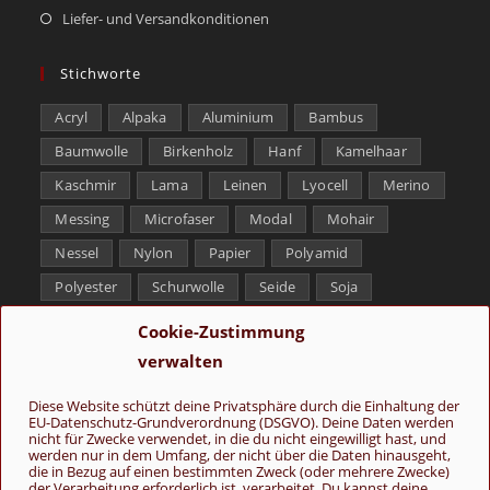
Liefer- und Versandkonditionen
Stichworte
Acryl
Alpaka
Aluminium
Bambus
Baumwolle
Birkenholz
Hanf
Kamelhaar
Kaschmir
Lama
Leinen
Lyocell
Merino
Messing
Microfaser
Modal
Mohair
Nessel
Nylon
Papier
Polyamid
Polyester
Schurwolle
Seide
Soja
Superwash
Tencel
Viskose
Weißbronze
Cookie-Zustimmung
Wolle
Yak
verwalten
Folge uns
Diese Website schützt deine Privatsphäre durch die Einhaltung der
EU-Datenschutz-Grundverordnung (DSGVO). Deine Daten werden
nicht für Zwecke verwendet, in die du nicht eingewilligt hast, und
werden nur in dem Umfang, der nicht über die Daten hinausgeht,
die in Bezug auf einen bestimmten Zweck (oder mehrere Zwecke)
der Verarbeitung erforderlich ist, verarbeitet. Du kannst deine