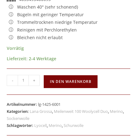
Waschen 40° (sehr schonend)
Bügeln mit geringer Temperatur
Trommeltrocknen niedrige Temperatur
Reinigen mit Perchlorethylen
Bleichen nicht erlaubt
Vorrätig
Lieferzeit:
2-4 Werktage
-
+
IN DEN WARENKORB
Artikelnummer:
lg-1425-6001
Kategorien:
Lana Grossa
,
Meilenweit 100 Woolycell Duo
,
Merino
,
Sockenwolle
Schlagwörter:
Lyocell
,
Merino
,
Schurwolle