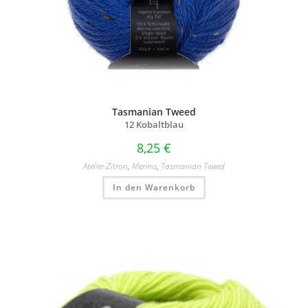
Tasmanian Tweed
12 Kobaltblau
8,25
€
Atelier Zitron
,
Merino
,
Tasmanian Tweed
In den Warenkorb