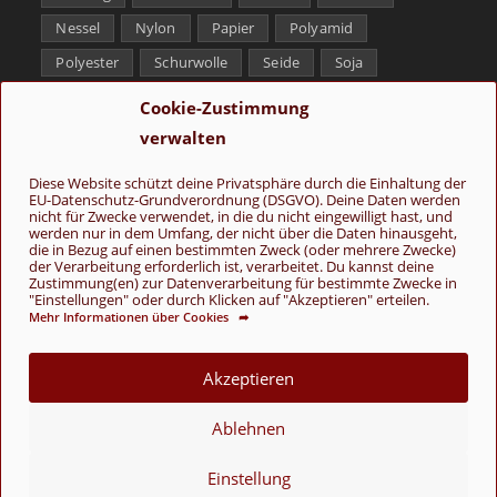
Nessel
Nylon
Papier
Polyamid
Polyester
Schurwolle
Seide
Soja
Superwash
Tencel
Viskose
Weißbronze
Cookie-Zustimmung
Wolle
Yak
verwalten
Folge uns
Diese Website schützt deine Privatsphäre durch die Einhaltung der
EU-Datenschutz-Grundverordnung (DSGVO). Deine Daten werden
nicht für Zwecke verwendet, in die du nicht eingewilligt hast, und
werden nur in dem Umfang, der nicht über die Daten hinausgeht,
die in Bezug auf einen bestimmten Zweck (oder mehrere Zwecke)
der Verarbeitung erforderlich ist, verarbeitet. Du kannst deine
Zustimmung(en) zur Datenverarbeitung für bestimmte Zwecke in
"Einstellungen" oder durch Klicken auf "Akzeptieren" erteilen.
Mehr Informationen über Cookies ➦
AGB
Kontakt
Über uns
Datenschutz
Impressum
Cookie-Richtlinie (EU)
Akzeptieren
© Copyright 2026 - Wolle & Schönes
Ablehnen
VERTRAG WIDERRUFEN
Einstellung