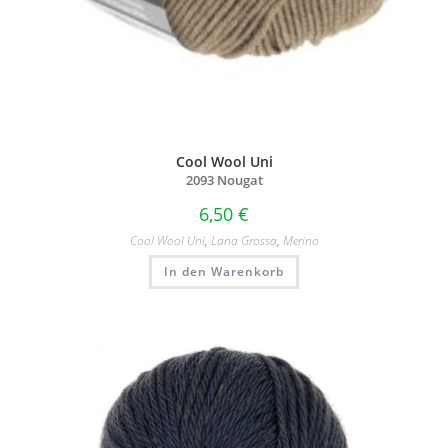
Cool Wool Uni
2093 Nougat
6,50
€
Cool Wool Uni
,
Lana Grossa
,
Merino
In den Warenkorb