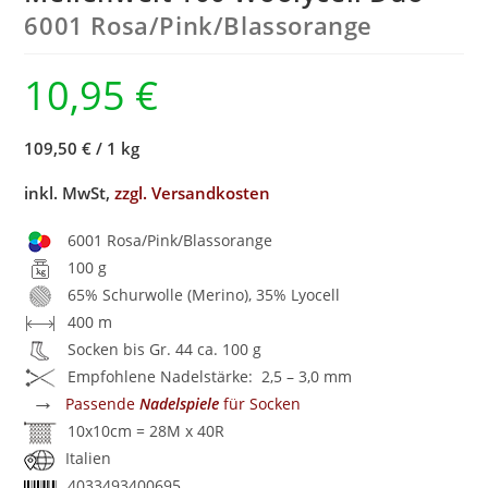
6001 Rosa/
Pink/
Blassorange
10,95
€
109,50 €
/
1 kg
inkl. MwSt,
zzgl. Versandkosten
6001 Rosa/Pink/Blassorange
100 g
65% Schurwolle (Merino), 35% Lyocell
400 m
Socken bis Gr. 44 ca. 100 g
Empfohlene Nadelstärke: 2,5 – 3,0 mm
→
Passende
Nadelspiele
für Socken
10x10cm = 28M x 40R
Italien
4033493400695