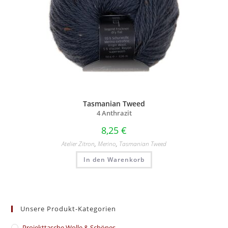
Tasmanian Tweed
4 Anthrazit
8,25
€
Atelier Zitron
,
Merino
,
Tasmanian Tweed
In den Warenkorb
Unsere Produkt-Kategorien
​Projekttasche Wolle & Schönes