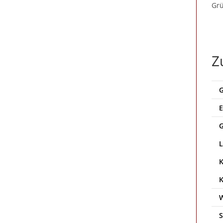
Grü
Z