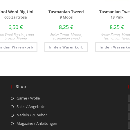
Cool Wool Big Uni
Tasmanian Tweed
Tasmanian Twe
605 Zartrosa
9 Moos
13 Pink
6,50
€
8,25
€
8,25
€
ool Wool Big Uni
,
Lana
Atelier Zitron
,
Merino
,
Atelier Zitron
,
Meri
Grossa
,
Merino
Tasmanian Tweed
Tasmanian Twee
In den Warenkorb
In den Warenkorb
In den Warenko
Shop
Garne / Wolle
Sales / Angebote
Nadeln / Zubehör
Magazine / Anleitungen