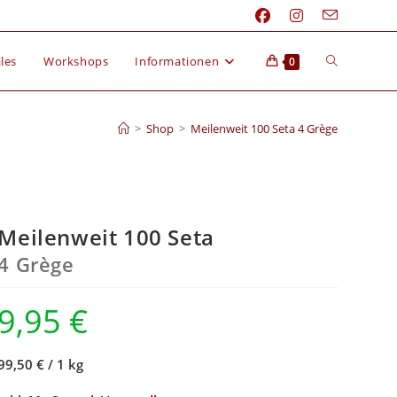
les
Workshops
Informationen
0
>
Shop
>
Meilenweit 100 Seta 4 Grège
Meilenweit 100 Seta
4 Grège
9,95
€
99,50 €
/
1 kg