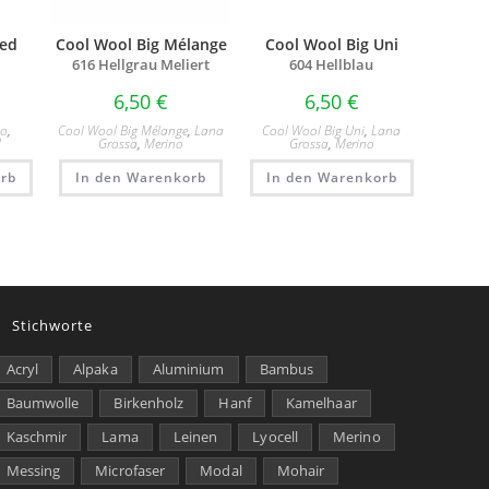
ed
Cool Wool Big Mélange
Cool Wool Big Uni
616 Hellgrau Meliert
604 Hellblau
6,50
€
6,50
€
no
,
Cool Wool Big Mélange
,
Lana
Cool Wool Big Uni
,
Lana
d
Grossa
,
Merino
Grossa
,
Merino
rb
In den Warenkorb
In den Warenkorb
Stichworte
Acryl
Alpaka
Aluminium
Bambus
Baumwolle
Birkenholz
Hanf
Kamelhaar
Kaschmir
Lama
Leinen
Lyocell
Merino
Messing
Microfaser
Modal
Mohair