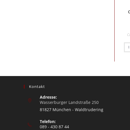
C
Kontakt
Adresse:
Wasserburger Landstraße 250
81827 München - Waldtrudering
Telefon:
089 - 430 87 44