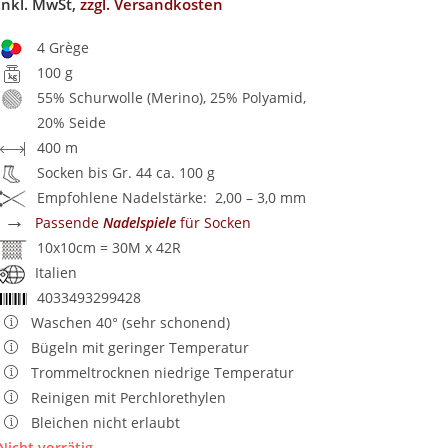
inkl. MwSt,
zzgl. Versandkosten
4 Grège
100 g
55% Schurwolle (Merino), 25% Polyamid,
20% Seide
400 m
Socken bis Gr. 44 ca. 100 g
Empfohlene Nadelstärke: 2,00 – 3,0 mm
→
Passende
Nadelspiele
für Socken
10x10cm = 30M x 42R
Italien
4033493299428
Waschen 40° (sehr schonend)
Bügeln mit geringer Temperatur
Trommeltrocknen niedrige Temperatur
Reinigen mit Perchlorethylen
Bleichen nicht erlaubt
Nicht vorrätig