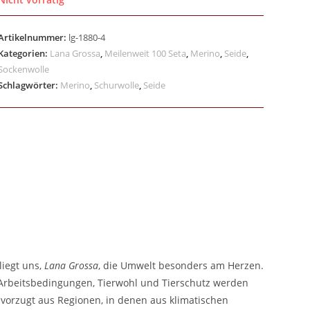
Artikelnummer:
lg-1880-4
Kategorien:
Lana Grossa
,
Meilenweit 100 Seta
,
Merino
,
Seide
,
Sockenwolle
Schlagwörter:
Merino
,
Schurwolle
,
Seide
liegt uns,
Lana Grossa
, die Umwelt besonders am Herzen.
e Arbeitsbedingungen, Tierwohl und Tierschutz werden
vorzugt aus Regionen, in denen aus klimatischen