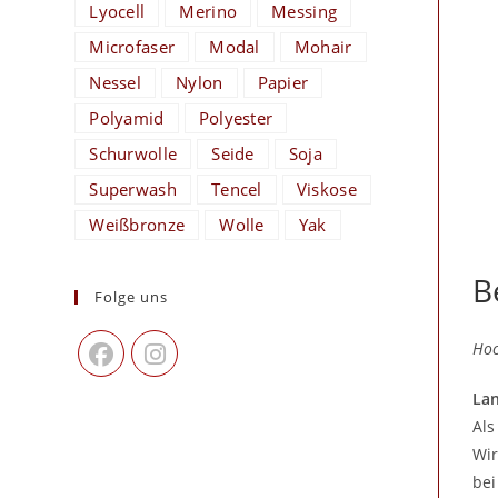
Lyocell
Merino
Messing
Microfaser
Modal
Mohair
Nessel
Nylon
Papier
Polyamid
Polyester
Schurwolle
Seide
Soja
Superwash
Tencel
Viskose
Weißbronze
Wolle
Yak
B
Folge uns
Hoc
Lan
Als
Wir
bei