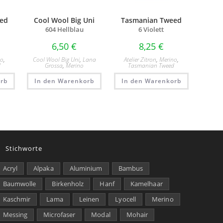
ed
Cool Wool Big Uni
Tasmanian Tweed
604 Hellblau
6 Violett
6,50
€
8,25
€
no
,
Cool Wool Big Uni
,
Lana
Atelier Zitron
,
Merino
,
d
Grossa
,
Merino
Tasmanian Tweed
rb
In den Warenkorb
In den Warenkorb
Stichworte
Acryl
Alpaka
Aluminium
Bambus
Baumwolle
Birkenholz
Hanf
Kamelhaar
Kaschmir
Lama
Leinen
Lyocell
Merino
Messing
Microfaser
Modal
Mohair