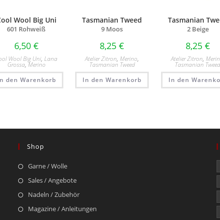
Cool Wool Big Uni
Tasmanian Tweed
Tasmanian Twe
601 Rohweiß
9 Moos
2 Beige
6,50
€
8,25
€
8,25
€
ool Wool Big Uni
,
Lana
Atelier Zitron
,
Merino
,
Atelier Zitron
,
Meri
Grossa
,
Merino
Tasmanian Tweed
Tasmanian Twee
In den Warenkorb
In den Warenkorb
In den Warenko
Shop
Garne / Wolle
Sales / Angebote
Nadeln / Zubehör
Magazine / Anleitungen