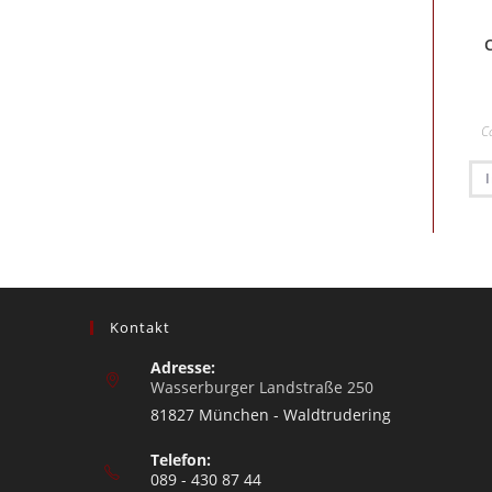
C
Kontakt
Adresse:
Wasserburger Landstraße 250
81827 München - Waldtrudering
Telefon:
089 - 430 87 44