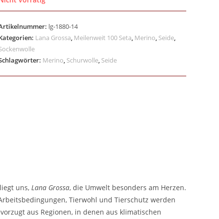
Artikelnummer:
lg-1880-14
Kategorien:
Lana Grossa
,
Meilenweit 100 Seta
,
Merino
,
Seide
,
Sockenwolle
Schlagwörter:
Merino
,
Schurwolle
,
Seide
liegt uns,
Lana Grossa
, die Umwelt besonders am Herzen.
e Arbeitsbedingungen, Tierwohl und Tierschutz werden
vorzugt aus Regionen, in denen aus klimatischen