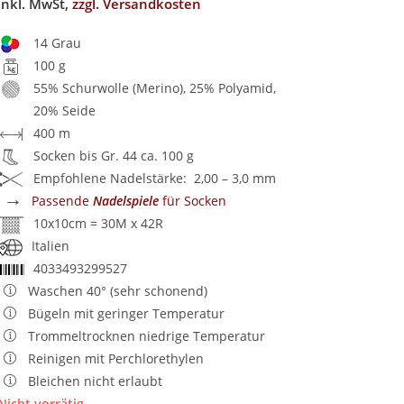
inkl. MwSt,
zzgl. Versandkosten
14 Grau
100 g
55% Schurwolle (Merino), 25% Polyamid,
20% Seide
400 m
Socken bis Gr. 44 ca. 100 g
Empfohlene Nadelstärke: 2,00 – 3,0 mm
→
Passende
Nadelspiele
für Socken
10x10cm = 30M x 42R
Italien
4033493299527
Waschen 40° (sehr schonend)
Bügeln mit geringer Temperatur
Trommeltrocknen niedrige Temperatur
Reinigen mit Perchlorethylen
Bleichen nicht erlaubt
Nicht vorrätig