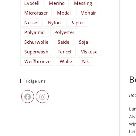
Lyocell
Merino
Messing
Microfaser
Modal
Mohair
Nessel
Nylon
Papier
Polyamid
Polyester
Schurwolle
Seide
Soja
Superwash
Tencel
Viskose
Weißbronze
Wolle
Yak
B
Folge uns
Hoc
Lan
Als
Wir
bei