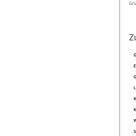
Grü
Z