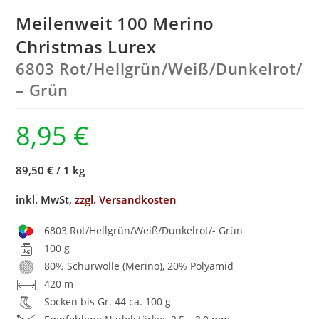
Meilenweit 100 Merino
Christmas Lurex
6803 Rot/
Hellgrün/
Weiß/
Dunkelrot/
– Grün
8,95
€
89,50 €
/
1 kg
inkl. MwSt,
zzgl. Versandkosten
6803 Rot/Hellgrün/Weiß/Dunkelrot/- Grün
100 g
80% Schurwolle (Merino), 20% Polyamid
420 m
Socken bis Gr. 44 ca. 100 g