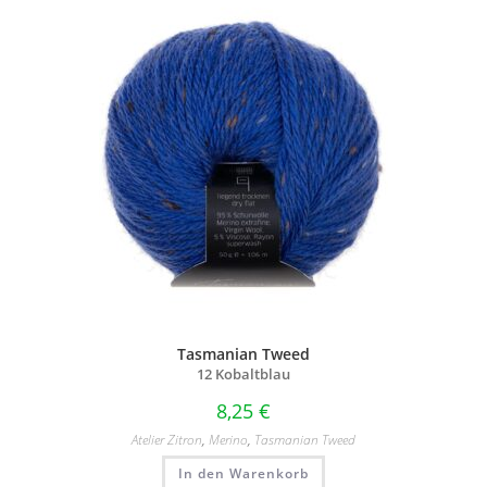
Tasmanian Tweed
12 Kobaltblau
8,25
€
Atelier Zitron
,
Merino
,
Tasmanian Tweed
In den Warenkorb