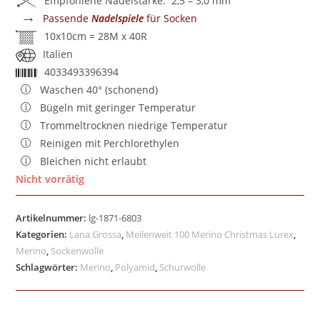
Empfohlene Nadelstärke: 2,5 – 3,0 mm
→
Passende
Nadelspiele
für Socken
10x10cm = 28M x 40R
Italien
4033493396394
Waschen 40° (schonend)
Bügeln mit geringer Temperatur
Trommeltrocknen niedrige Temperatur
Reinigen mit Perchlorethylen
Bleichen nicht erlaubt
Nicht vorrätig
Artikelnummer:
lg-1871-6803
Kategorien:
Lana Grossa
,
Meilenweit 100 Merino Christmas Lurex
,
Merino
,
Sockenwolle
Schlagwörter:
Merino
,
Polyamid
,
Schurwolle