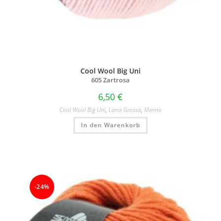
Cool Wool Big Uni
605 Zartrosa
6,50
€
Cool Wool Big Uni
,
Lana Grossa
,
Merino
In den Warenkorb
-24%