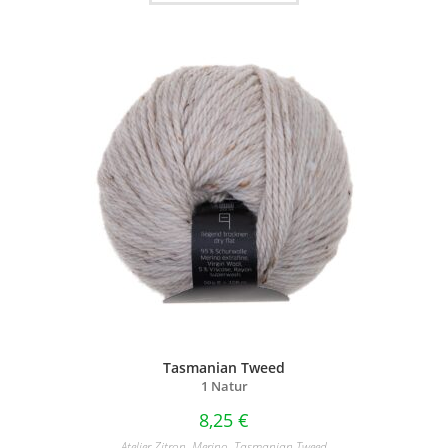
Tasmanian Tweed
1 Natur
8,25
€
Atelier Zitron
,
Merino
,
Tasmanian Tweed