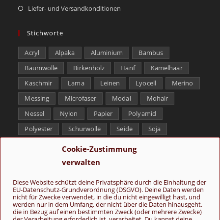
Liefer- und Versandkonditionen
Stichworte
Acryl
Alpaka
Aluminium
Bambus
Baumwolle
Birkenholz
Hanf
Kamelhaar
Kaschmir
Lama
Leinen
Lyocell
Merino
Messing
Microfaser
Modal
Mohair
Nessel
Nylon
Papier
Polyamid
Polyester
Schurwolle
Seide
Soja
Superwash
Tencel
Viskose
Weißbronze
Cookie-Zustimmung
Wolle
Yak
verwalten
Folge uns
Diese Website schützt deine Privatsphäre durch die Einhaltung der
EU-Datenschutz-Grundverordnung (DSGVO). Deine Daten werden
nicht für Zwecke verwendet, in die du nicht eingewilligt hast, und
werden nur in dem Umfang, der nicht über die Daten hinausgeht,
die in Bezug auf einen bestimmten Zweck (oder mehrere Zwecke)
der Verarbeitung erforderlich ist, verarbeitet. Du kannst deine