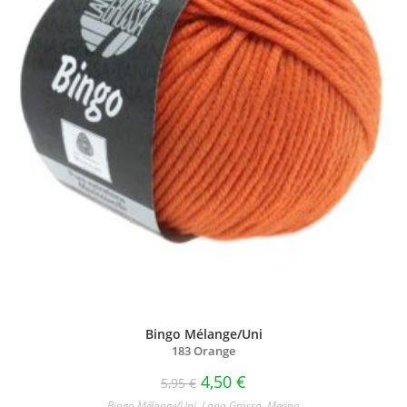
Bingo Mélange/Uni
183 Orange
4,50
€
5,95
€
Bingo Mélange/​Uni
,
Lana Grossa
,
Merino