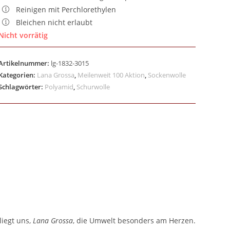
Reinigen mit Perchlorethylen
Bleichen nicht erlaubt
Nicht vorrätig
Artikelnummer:
lg-1832-3015
Kategorien:
Lana Grossa
,
Meilenweit 100 Aktion
,
Sockenwolle
Schlagwörter:
Polyamid
,
Schurwolle
liegt uns,
Lana Grossa
, die Umwelt besonders am Herzen.