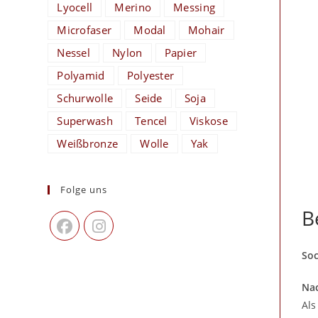
Lyocell
Merino
Messing
Microfaser
Modal
Mohair
Nessel
Nylon
Papier
Polyamid
Polyester
Schurwolle
Seide
Soja
Superwash
Tencel
Viskose
Weißbronze
Wolle
Yak
Folge uns
B
Soc
Nac
Als