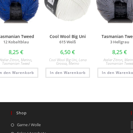
Tasmanian Tweed
Cool Wool Big Uni
Tasmanian Twe
12 Kobaltblau
615 Weiß
3 Hellgrau
8,25
€
6,50
€
8,25
€
Atelier Zitron
,
Merino
,
Cool Wool Big Uni
,
Lana
Atelier Zitron
,
Meri
Tasmanian Tweed
Grossa
,
Merino
Tasmanian Twee
In den Warenkorb
In den Warenkorb
In den Warenko
Shop
Garne / Wolle