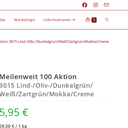
les
Workshops
Informationen
0
Aktion 3015 Lind-/Oliv-/Dunkelgrün/Weiß/Zartgrün/Mokka/Creme
Meilenweit 100 Aktion
3015 Lind-/
Oliv-/
Dunkelgrün/
Weiß/
Zartgrün/
Mokka/
Creme
5,95
€
59,50 €
/
1 kg