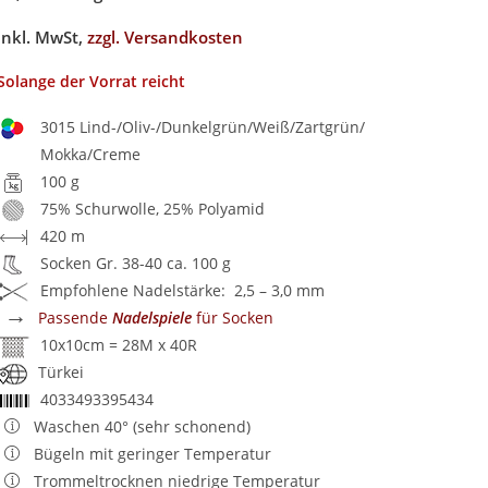
inkl. MwSt,
zzgl. Versandkosten
Solange der Vorrat reicht
3015 Lind-/Oliv-/Dunkelgrün/Weiß/Zartgrün/
Mokka/Creme
100 g
75% Schurwolle, 25% Polyamid
420 m
Socken Gr. 38-40 ca. 100 g
Empfohlene Nadelstärke: 2,5 – 3,0 mm
→
Passende
Nadelspiele
für Socken
10x10cm = 28M x 40R
Türkei
4033493395434
Waschen 40° (sehr schonend)
Bügeln mit geringer Temperatur
Trommeltrocknen niedrige Temperatur