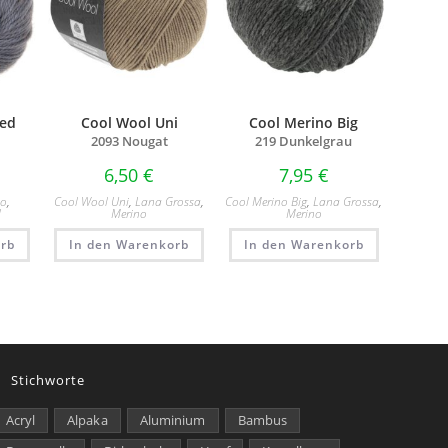
ed
Cool Wool Uni
Cool Merino Big
2093 Nougat
219 Dunkelgrau
6,50
€
7,95
€
no
,
Cool Wool Uni
,
Lana Grossa
,
Cool Merino Big
,
Lana Grossa
,
d
Merino
Merino
rb
In den Warenkorb
In den Warenkorb
Stichworte
Acryl
Alpaka
Aluminium
Bambus