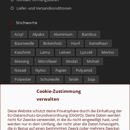
Liefer- und Versandkonditionen
Stichworte
Acryl
Alpaka
Aluminium
Bambus
Baumwolle
Birkenholz
Hanf
Kamelhaar
Kaschmir
Lama
Leinen
Lyocell
Merino
Messing
Microfaser
Modal
Mohair
Nessel
Nylon
Papier
Polyamid
Polyester
Schurwolle
Seide
Soja
Superwash
Tencel
Viskose
Weißbronze
Cookie-Zustimmung
Wolle
Yak
verwalten
Folge uns
Diese Website schützt deine Privatsphäre durch die Einhaltung der
EU-Datenschutz-Grundverordnung (DSGVO). Deine Daten werden
nicht für Zwecke verwendet, in die du nicht eingewilligt hast, und
werden nur in dem Umfang, der nicht über die Daten hinausgeht,
die in Bezug auf einen bestimmten Zweck (oder mehrere Zwecke)