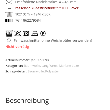
Empfohlene Nadelstärke: 4 – 4,5 mm
→
Passende
Rundstricknadeln
für Pullover
10x10cm = 19M x 30R
7611862279584
Feinwaschmittel ohne Weichspüler verwenden!
Nicht vorrätig
Artikelnummer:
ly-1037-0098
Kategorien:
Baumwolle
,
Lang Yarns
,
Marlene Luxe
Schlagwörter:
Baumwolle
,
Polyester
Beschreibung