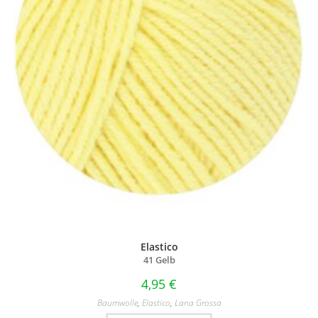
Elastico
41 Gelb
4,95
€
Baumwolle
,
Elastico
,
Lana Grossa