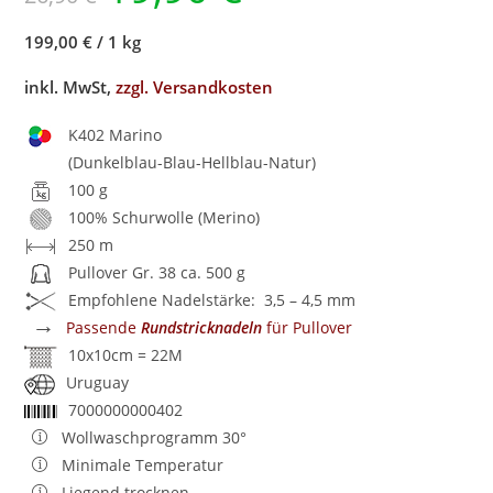
199,00 €
/
1 kg
inkl. MwSt,
zzgl. Versandkosten
K402 Marino
(Dunkelblau-Blau-Hellblau-Natur)
100 g
100% Schurwolle (Merino)
250 m
Pullover Gr. 38 ca. 500 g
Empfohlene Nadelstärke: 3,5 – 4,5 mm
→
Passende
Rundstricknadeln
für Pullover
10x10cm = 22M
Uruguay
7000000000402
Wollwaschprogramm 30°
Minimale Temperatur
Liegend trocknen