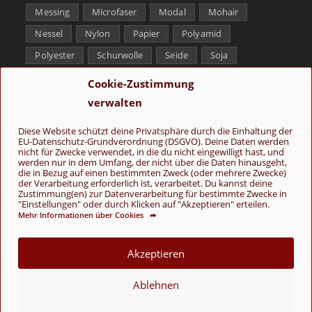
Messing
Microfaser
Modal
Mohair
Nessel
Nylon
Papier
Polyamid
Polyester
Schurwolle
Seide
Soja
Superwash
Tencel
Viskose
Weißbronze
Cookie-Zustimmung
Wolle
Yak
verwalten
Folge uns
Diese Website schützt deine Privatsphäre durch die Einhaltung der
EU-Datenschutz-Grundverordnung (DSGVO). Deine Daten werden
nicht für Zwecke verwendet, in die du nicht eingewilligt hast, und
werden nur in dem Umfang, der nicht über die Daten hinausgeht,
die in Bezug auf einen bestimmten Zweck (oder mehrere Zwecke)
der Verarbeitung erforderlich ist, verarbeitet. Du kannst deine
Zustimmung(en) zur Datenverarbeitung für bestimmte Zwecke in
"Einstellungen" oder durch Klicken auf "Akzeptieren" erteilen.
Mehr Informationen über Cookies ➦
AGB
Kontakt
Über uns
Datenschutz
Impressum
Cookie-Richtlinie (EU)
Akzeptieren
© Copyright 2026 - Wolle & Schönes
Ablehnen
VERTRAG WIDERRUFEN