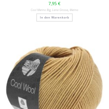
7,95
€
Cool Merino Big
,
Lana Grossa
,
Merino
In den Warenkorb