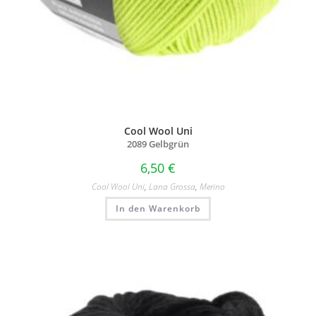
Cool Wool Uni
2089 Gelbgrün
6,50
€
Cool Wool Uni
,
Lana Grossa
,
Merino
In den Warenkorb