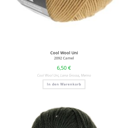
Cool Wool Uni
2092 Camel
6,50
€
Cool Wool Uni
,
Lana Grossa
,
Merino
In den Warenkorb