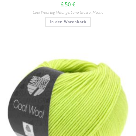
6,50
€
Cool Wool Big Mélange
,
Lana Grossa
,
Merino
In den Warenkorb