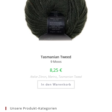
Tasmanian Tweed
9 Moos
8,25
€
Atelier Zitron
,
Merino
,
Tasmanian Tweed
In den Warenkorb
Unsere Produkt-Kategorien