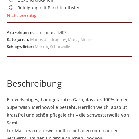
Reinigung mit Perchlorethylen
Nicht vorrätig
Artikelnummer:
mu-marla-k402
Kategorien:
Manos del Uruguay
,
Marla
,
Merino
Schlagwörter:
Merino
,
Schurwolle
Beschreibung
Ein vielseitiges, handgefärbtes Garn, das aus 100% feiner
Superwash-Merinowolle besteht. Herrlich weich, absolut
kratzfrei und schön pflegeleicht – die Schwesterwolle von
Sami
Für Marla werden zwei multicolor Fäden miteinander
verzwirnt, um den unvergleichlichen Look von