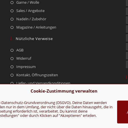
Garne / Wolle
Sales / Angebote
Nadeln / Zubehör
Magazine / Anleitungen
Nützliche Verweise
AGB
Widerruf
Impressum
Kontakt, Öffnungszeiten
Liefer- und Versandkonditionen
Cookie-Zustimmung verwalten
r EU-Datenschutz-Grundverordnung (DSGVO). Deine Daten werden
rden nur in dem Umfang, der nicht über die Daten hinausgeht, die in
AGB
Konta
tung erforderlich ist, verarbeitet. Du kannst deine
ellungen" oder durch Klicken auf "Akzeptieren" erteilen.
VERTRAG WIDERRUFEN