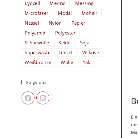
Lyocell
Merino
Messing
Microfaser
Modal
Mohair
Nessel
Nylon
Papier
Polyamid
Polyester
Schurwolle
Seide
Soja
Superwash
Tencel
Viskose
Weißbronze
Wolle
Yak
Folge uns
B
Ein
und
Mar