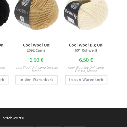
Uni
Cool Wool Uni
Cool Wool Big Uni
2092 Camel
601 Rohweiß
6,50
€
6,50
€
ana
Cool Wool Uni
,
Lana Grossa
,
Cool Wool Big Uni
,
Lana
Merino
Grossa
,
Merino
rb
In den Warenkorb
In den Warenkorb
Stichworte