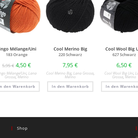
ingo Mélange/Uni
Cool Merino Big
Cool Wool Big 
183 Orange
220 Schwarz
627 Schwarz
4,50
€
7,95
€
6,50
€
5,95
€
ngo Mélange/​Uni
,
Lana
Cool Merino Big
,
Lana Grossa
,
Cool Wool Big Uni
,
L
Grossa
,
Merino
Merino
Grossa
,
Merino
In den Warenkorb
In den Warenkorb
In den Warenko
Shop