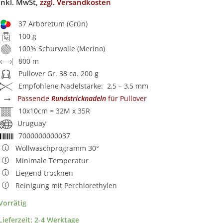
inkl. MwSt,
zzgl. Versandkosten
37 Arboretum (Grün)
100 g
100% Schurwolle (Merino)
800 m
Pullover Gr. 38 ca. 200 g
Empfohlene Nadelstärke: 2,5 – 3,5 mm
→
Passende
Rundstricknadeln
für Pullover
10x10cm = 32M x 35R
Uruguay
7000000000037
Wollwaschprogramm 30°
Minimale Temperatur
Liegend trocknen
Reinigung mit Perchlorethylen
Vorrätig
Lieferzeit:
2-4 Werktage