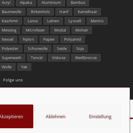
Acryl
Alpaka
Aluminium
Bambus
Baumwolle
Birkenholz
Hanf
Kamelhaar
Kaschmir
Lama
Leinen
Lyocell
Merino
Messing
Microfaser
Modal
Mohair
Nessel
Nylon
Papier
Polyamid
Polyester
Schurwolle
Seide
Soja
Superwash
Tencel
Viskose
Weißbronze
Wolle
Yak
Folge uns
kt
Über uns
Datenschutz
Impressum
Cookie-Richtlinie (EU)
Akzeptieren
Ablehnen
Einstellung