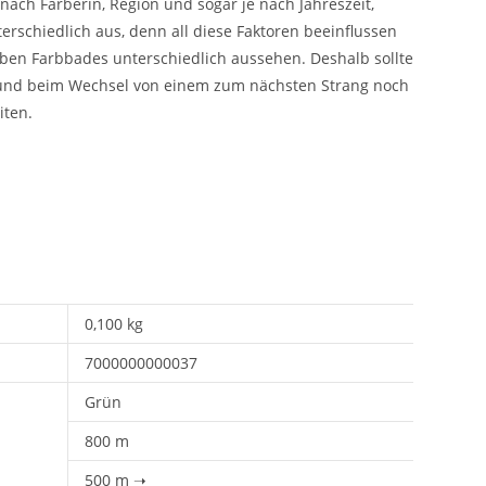
 nach Färberin, Region und sogar je nach Jahreszeit,
erschiedlich aus, denn all diese Faktoren beeinflussen
lben Farbbades unterschiedlich aussehen. Deshalb sollte
und beim Wechsel von einem zum nächsten Strang noch
iten.
0,100 kg
7000000000037
Grün
800 m
500 m ➝