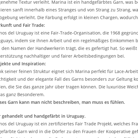
enehme Textur verleiht. Marina ist ein handgefärbtes Garn, was be
iieren sanft innerhalb eines Stranges und von Strang zu Strang, wa
bgebung verleiht. Die Färbung erfolgt in kleinen Chargen, wodurc
kunft und Fair Trade:
os del Uruguay ist eine Fair-Trade-Organisation, die 1968 gegründ
guays, indem sie ihnen Arbeit und ein regelmäßiges Einkommen bie
 den Namen der Handwerkerin trägt, die es gefertigt hat. So weißt
erstützung nachhaltiger und fairer Arbeitsbedingungen bei.
jekte und Inspiration:
k seiner feinen Struktur eignet sich Marina perfekt für Lace-Arbeite
chtigkeit und der elegante Fall des Garns besonders zur Geltung 
len, die Sie das ganze Jahr über tragen können. Die luxuriöse Wei
as ganz Besonderem.
ses Garn kann man nicht beschreiben, man muss es fühlen.
r gehandelt und handgefärbt in Uruguay.
os del Uruguay ist ein zertifiziertes Fair Trade Projekt, welches
efärbte Garn wird in die Dörfer zu den Frauen der Kooperative g