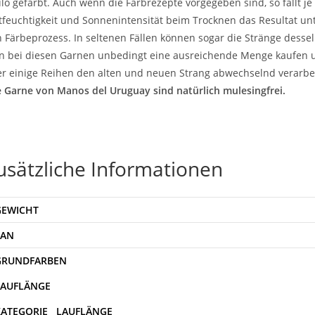
ilo gefärbt. Auch wenn die Farbrezepte vorgegeben sind, so fällt je
tfeuchtigkeit und Sonnenintensität beim Trocknen das Resultat unt
 Färbeprozess. In seltenen Fällen können sogar die Stränge desse
 bei diesen Garnen unbedingt eine ausreichende Menge kaufen 
r einige Reihen den alten und neuen Strang abwechselnd verarbe
e Garne von Manos del Uruguay sind natürlich mulesingfrei.
usätzliche Informationen
GEWICHT
EAN