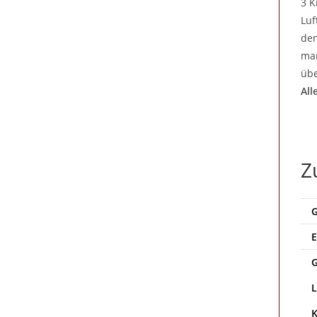
3 K
Luf
den
man
übe
All
Z