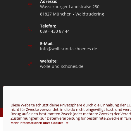
Adresse:
Wasserburger Landstraße 250
81827 München - Waldtrudering
Telefon:
089 - 430 87 44
E-Mail:
info@wolle-und-schoenes.de
Website:
wolle-und-schönes.de
Diese Website schützt deine Privatsphäre durch die Einhaltung de
nicht für Zwecke verwendet, in die du nicht eingewilligt hast, und we
© Copyright 2026 - Wolle & Schönes
Bezug auf einen bestimmten Zweck (oder mehrere Zwecke) der Verarbei
Zustimmung(en) zur Datenverarbeitung für bestimmte Zwecke in "Einst
Mehr Informationen über Cookies ➦