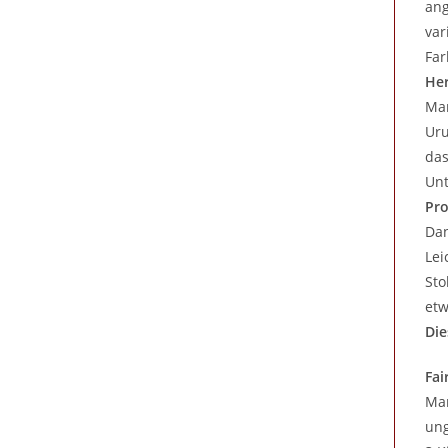
ang
var
Far
Her
Man
Uru
das
Unt
Pro
Dan
Lei
Sto
etw
Die
Fai
Man
ung