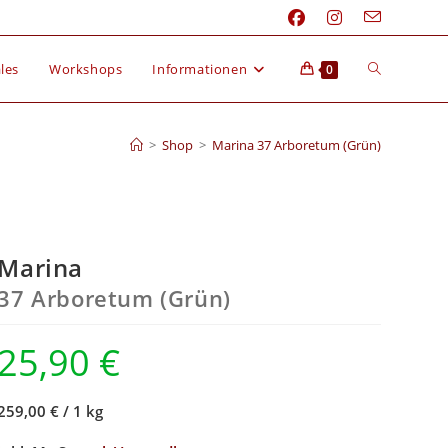
les
Workshops
Informationen
0
>
Shop
>
Marina 37 Arboretum (Grün)
Marina
37 Arboretum (Grün)
25,90
€
259,00 €
/
1 kg