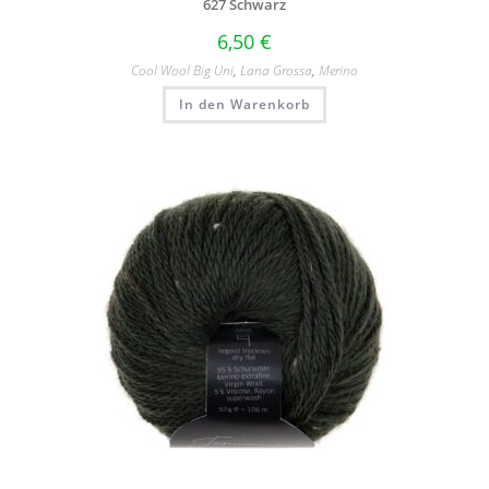
627 Schwarz
6,50
€
Cool Wool Big Uni
,
Lana Grossa
,
Merino
In den Warenkorb