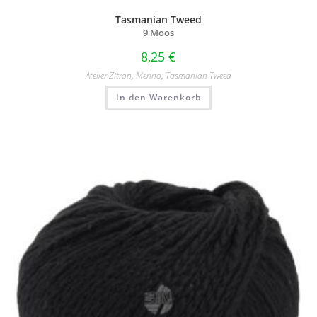
Tasmanian Tweed
9 Moos
8,25
€
Atelier Zitron
,
Merino
,
Tasmanian Tweed
In den Warenkorb