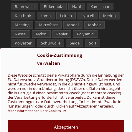
Baumwolle
Birkenholz
Hanf
Kamelhaar
Kaschmir
Lama
Leinen
Lyocell
Merino
Messing
Microfaser
Modal
Mohair
Nessel
Nylon
Papier
Polyamid
Polyester
Schurwolle
Seide
Soja
Superwash
Tencel
Viskose
Weißbronze
Cookie-Zustimmung
Wolle
Yak
verwalten
Folge uns
Diese Website schützt deine Privatsphäre durch die Einhaltung der
EU-Datenschutz-Grundverordnung (DSGVO). Deine Daten werden
nicht für Zwecke verwendet, in die du nicht eingewilligt hast, und
werden nur in dem Umfang, der nicht über die Daten hinausgeht,
die in Bezug auf einen bestimmten Zweck (oder mehrere Zwecke)
der Verarbeitung erforderlich ist, verarbeitet. Du kannst deine
Zustimmung(en) zur Datenverarbeitung für bestimmte Zwecke in
"Einstellungen" oder durch Klicken auf "Akzeptieren" erteilen.
Mehr Informationen über Cookies ➦
AGB
Kontakt
Über uns
Datenschutz
Impressum
Cookie-Richtlinie (EU)
Akzeptieren