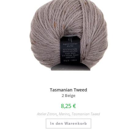
Tasmanian Tweed
2 Beige
8,25
€
Atelier Zitron
,
Merino
,
Tasmanian Tweed
In den Warenkorb