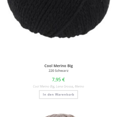
Cool Merino Big
220 Schwarz
7,95
€
Cool Merino Big
,
Lana Grossa
,
Merino
In den Warenkorb