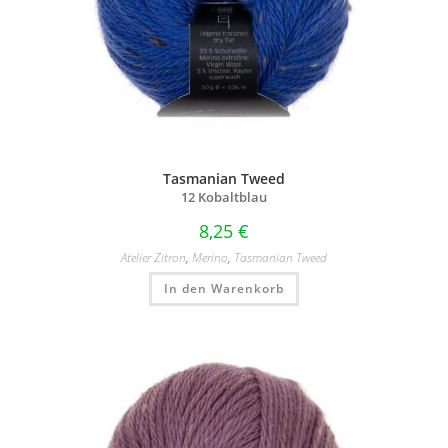
Tasmanian Tweed
12 Kobaltblau
8,25
€
Atelier Zitron
,
Merino
,
Tasmanian Tweed
In den Warenkorb