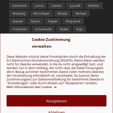
Kaschmir
Lama
Leinen
Lyocell
Merino
Messing
Microfaser
Modal
Mohair
Nessel
Nylon
Papier
Polyamid
Polyester
Schurwolle
Seide
Soja
Superwash
Tencel
Viskose
Weißbronze
Cookie-Zustimmung
Wolle
Yak
verwalten
Folge uns
Diese Website schützt deine Privatsphäre durch die Einhaltung der
EU-Datenschutz-Grundverordnung (DSGVO). Deine Daten werden
nicht für Zwecke verwendet, in die du nicht eingewilligt hast, und
werden nur in dem Umfang, der nicht über die Daten hinausgeht,
die in Bezug auf einen bestimmten Zweck (oder mehrere Zwecke)
der Verarbeitung erforderlich ist, verarbeitet. Du kannst deine
Zustimmung(en) zur Datenverarbeitung für bestimmte Zwecke in
"Einstellungen" oder durch Klicken auf "Akzeptieren" erteilen.
Mehr Informationen über Cookies ➦
AGB
Kontakt
Über uns
Datenschutz
Impressum
Cookie-Richtlinie (EU)
Akzeptieren
© Copyright 2026 - Wolle & Schönes
Ablehnen