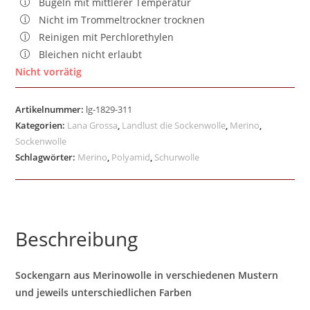
Bügeln mit mittlerer Temperatur
Nicht im Trommeltrockner trocknen
Reinigen mit Perchlorethylen
Bleichen nicht erlaubt
Nicht vorrätig
Artikelnummer:
lg-1829-311
Kategorien:
Lana Grossa
,
Landlust die Sockenwolle
,
Merino
,
Sockenwolle
Schlagwörter:
Merino
,
Polyamid
,
Schurwolle
Beschreibung
Sockengarn aus Merinowolle in verschiedenen Mustern
und jeweils unterschiedlichen Farben