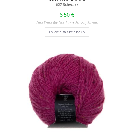
627 Schwarz
6,50
€
Cool Wool Big Uni
,
Lana Grossa
,
Merino
In den Warenkorb