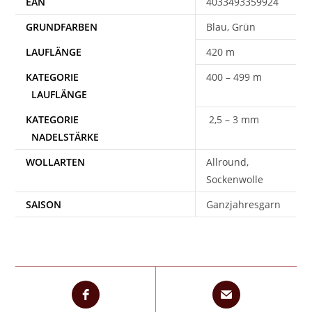
EAN
4033493359924
Blau, Grün
420 m
400 – 499 m
2,5 – 3 mm
WOLLARTEN
Allround,
Sockenwolle
SAISON
Ganzjahresgarn