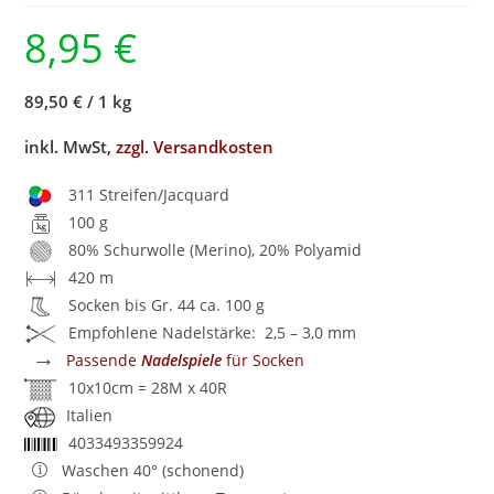
8,95
€
89,50 €
/
1 kg
inkl. MwSt,
zzgl. Versandkosten
311 Streifen/Jacquard
100 g
80% Schurwolle (Merino), 20% Polyamid
420 m
Socken bis Gr. 44 ca. 100 g
Empfohlene Nadelstärke: 2,5 – 3,0 mm
→
Passende
Nadelspiele
für Socken
10x10cm = 28M x 40R
Italien
4033493359924
Waschen 40° (schonend)