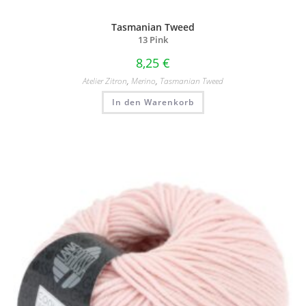
Tasmanian Tweed
13 Pink
8,25
€
Atelier Zitron
,
Merino
,
Tasmanian Tweed
In den Warenkorb