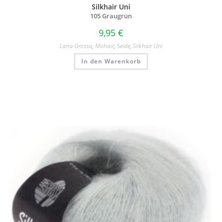
Silkhair Uni
105 Graugrün
9,95
€
Lana Grossa
,
Mohair
,
Seide
,
Silkhair Uni
In den Warenkorb