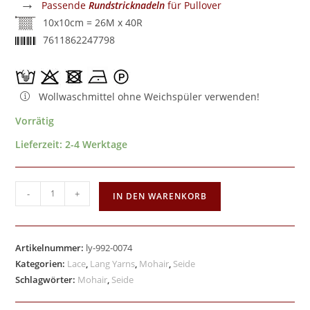
→
Passende
Rundstricknadeln
für Pullover
10x10cm = 26M x 40R
7611862247798
Wollwaschmittel ohne Weichspüler verwenden!
Vorrätig
Lieferzeit:
2-4 Werktage
-
+
IN DEN WARENKORB
Artikelnummer:
ly-992-0074
Kategorien:
Lace
,
Lang Yarns
,
Mohair
,
Seide
Schlagwörter:
Mohair
,
Seide