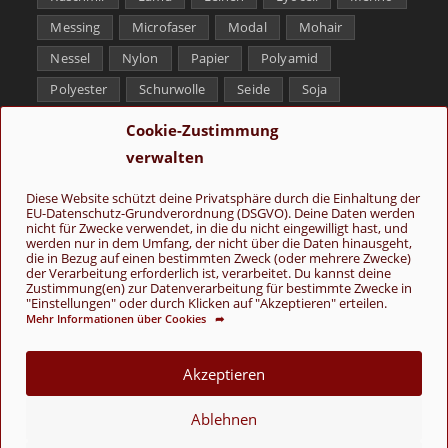
Messing
Microfaser
Modal
Mohair
Nessel
Nylon
Papier
Polyamid
Polyester
Schurwolle
Seide
Soja
Superwash
Tencel
Viskose
Weißbronze
Cookie-Zustimmung
Wolle
Yak
verwalten
Folge uns
Diese Website schützt deine Privatsphäre durch die Einhaltung der
EU-Datenschutz-Grundverordnung (DSGVO). Deine Daten werden
nicht für Zwecke verwendet, in die du nicht eingewilligt hast, und
werden nur in dem Umfang, der nicht über die Daten hinausgeht,
die in Bezug auf einen bestimmten Zweck (oder mehrere Zwecke)
der Verarbeitung erforderlich ist, verarbeitet. Du kannst deine
Zustimmung(en) zur Datenverarbeitung für bestimmte Zwecke in
"Einstellungen" oder durch Klicken auf "Akzeptieren" erteilen.
Mehr Informationen über Cookies ➦
AGB
Kontakt
Über uns
Datenschutz
Impressum
Cookie-Richtlinie (EU)
Akzeptieren
© Copyright 2026 - Wolle & Schönes
Ablehnen
VERTRAG WIDERRUFEN