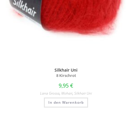
Silkhair Uni
8 Kirschrot
9,95
€
Lana Grossa
,
Mohair
,
Silkhair Uni
In den Warenkorb