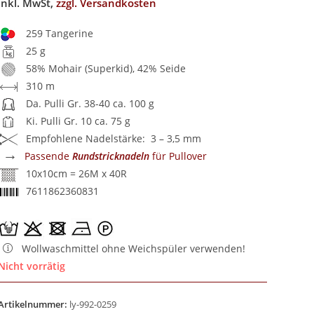
inkl. MwSt,
zzgl. Versandkosten
259 Tangerine
25 g
58% Mohair (Superkid), 42% Seide
310 m
Da. Pulli Gr. 38-40 ca. 100 g
Ki. Pulli Gr. 10 ca. 75 g
Empfohlene Nadelstärke: 3 – 3,5 mm
→
Passende
Rundstricknadeln
für Pullover
10x10cm = 26M x 40R
7611862360831
Wollwaschmittel ohne Weichspüler verwenden!
Nicht vorrätig
Artikelnummer:
ly-992-0259