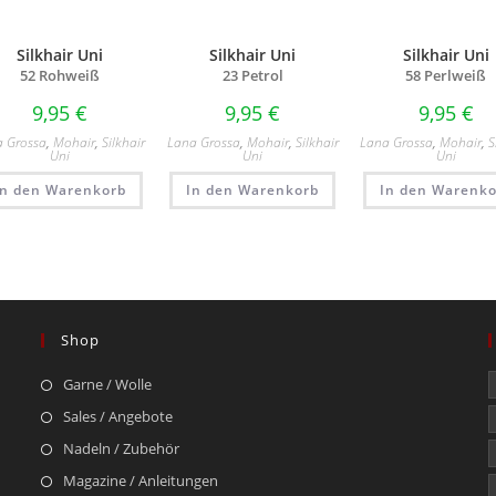
Silkhair Uni
Silkhair Uni
Silkhair Uni
52 Rohweiß
23 Petrol
58 Perlweiß
9,95
€
9,95
€
9,95
€
a Grossa
,
Mohair
,
Silkhair
Lana Grossa
,
Mohair
,
Silkhair
Lana Grossa
,
Mohair
,
S
Uni
Uni
Uni
In den Warenkorb
In den Warenkorb
In den Warenko
Shop
Garne / Wolle
Sales / Angebote
Nadeln / Zubehör
Magazine / Anleitungen