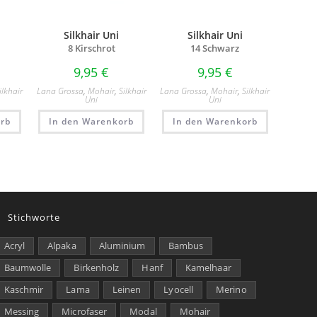
Silkhair Uni
Silkhair Uni
8 Kirschrot
14 Schwarz
9,95
€
9,95
€
ilkhair
Lana Grossa
,
Mohair
,
Silkhair
Lana Grossa
,
Mohair
,
Silkhair
Uni
Uni
rb
In den Warenkorb
In den Warenkorb
Stichworte
Acryl
Alpaka
Aluminium
Bambus
Baumwolle
Birkenholz
Hanf
Kamelhaar
Kaschmir
Lama
Leinen
Lyocell
Merino
Messing
Microfaser
Modal
Mohair