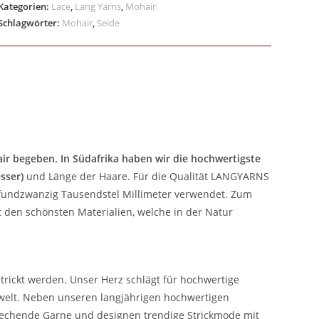
Kategorien:
Lace
,
Lang Yarns
,
Mohair
Schlagwörter:
Mohair
,
Seide
r begeben. In Südafrika haben wir die hochwertigste
sser)
und Länge der Haare. Für die Qualität LANGYARNS
fundzwanzig Tausendstel Millimeter verwendet. Zum
 den schönsten Materialien, welche in der Natur
trickt werden. Unser Herz schlägt für hochwertige
ewelt. Neben unseren langjährigen hochwertigen
rechende Garne und designen trendige Strickmode mit