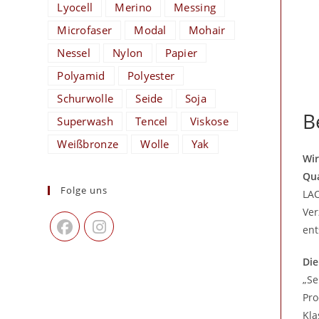
Lyocell
Merino
Messing
Microfaser
Modal
Mohair
Nessel
Nylon
Papier
Polyamid
Polyester
Schurwolle
Seide
Soja
B
Superwash
Tencel
Viskose
Weißbronze
Wolle
Yak
Wir
Qua
Folge uns
LAC
Ver
ent
Die
„Se
Pro
Kla