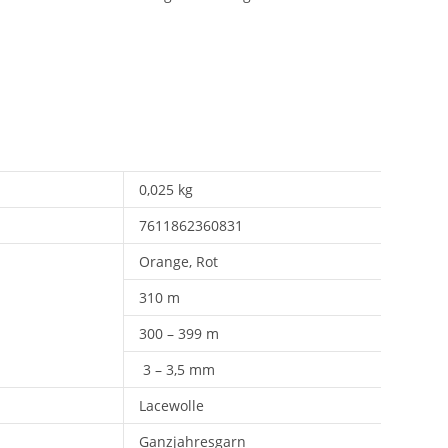
0,025 kg
7611862360831
Orange, Rot
310 m
300 – 399 m
3 – 3,5 mm
Lacewolle
Ganzjahresgarn