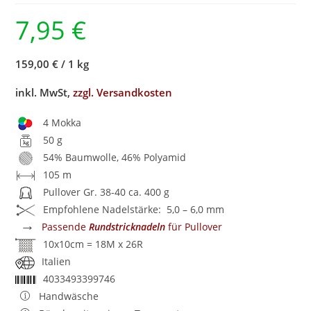
7,95
€
159,00 €
/
1 kg
inkl. MwSt,
zzgl. Versandkosten
4 Mokka
50 g
54% Baumwolle, 46% Polyamid
105 m
Pullover Gr. 38-40 ca. 400 g
Empfohlene Nadelstärke: 5,0 – 6,0 mm
→
Passende
Rundstricknadeln
für Pullover
10x10cm = 18M x 26R
Italien
4033493399746
Handwäsche