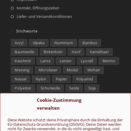
Kontakt, Öffnungszeiten
Liefer- und Versandkonditionen
Stichworte
Acryl
Alpaka
Aluminium
Bambus
Baumwolle
Birkenholz
Hanf
Kamelhaar
Kaschmir
Lama
Leinen
Lyocell
Merino
Messing
Microfaser
Modal
Mohair
Nessel
Nylon
Papier
Polyamid
Polyester
Schurwolle
Seide
Soja
Superwash
Tencel
Viskose
Weißbronze
Cookie-Zustimmung
Wolle
Yak
verwalten
Folge uns
Diese Website schützt deine Privatsphäre durch die Einhaltung der
EU-Datenschutz-Grundverordnung (DSGVO). Deine Daten werden
nicht für Zwecke verwendet, in die du nicht eingewilligt hast, und