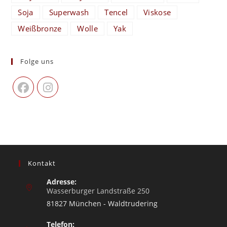
Soja
Superwash
Tencel
Viskose
Weißbronze
Wolle
Yak
Folge uns
Kontakt
Adresse:
Wasserburger Landstraße 250
81827 München - Waldtrudering
Telefon: