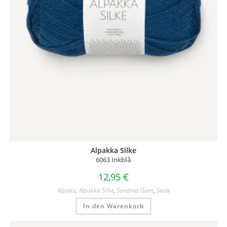
Alpakka Silke
6063 Inkblå
12,95
€
Alpaka
,
Alpakka Silke
,
Sandnes Garn
,
Seide
In den Warenkorb