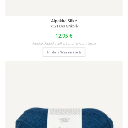
Alpakka Silke
7521 Lys Gråblå
12,95
€
Alpaka
,
Alpakka Silke
,
Sandnes Garn
,
Seide
In den Warenkorb