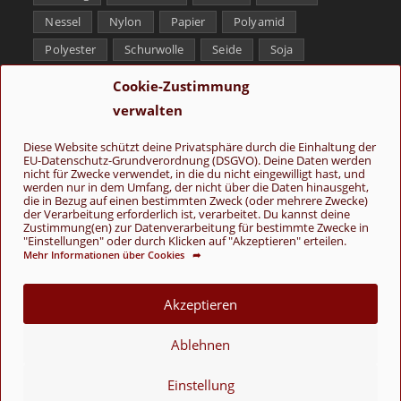
Nessel
Nylon
Papier
Polyamid
Polyester
Schurwolle
Seide
Soja
Superwash
Tencel
Viskose
Weißbronze
Cookie-Zustimmung
Wolle
Yak
verwalten
Folge uns
Diese Website schützt deine Privatsphäre durch die Einhaltung der
EU-Datenschutz-Grundverordnung (DSGVO). Deine Daten werden
nicht für Zwecke verwendet, in die du nicht eingewilligt hast, und
werden nur in dem Umfang, der nicht über die Daten hinausgeht,
die in Bezug auf einen bestimmten Zweck (oder mehrere Zwecke)
der Verarbeitung erforderlich ist, verarbeitet. Du kannst deine
Zustimmung(en) zur Datenverarbeitung für bestimmte Zwecke in
"Einstellungen" oder durch Klicken auf "Akzeptieren" erteilen.
Mehr Informationen über Cookies ➦
AGB
Kontakt
Über uns
Datenschutz
Impressum
Cookie-Richtlinie (EU)
Akzeptieren
© Copyright 2026 - Wolle & Schönes
Ablehnen
VERTRAG WIDERRUFEN
Einstellung