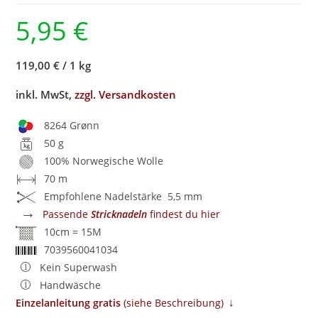
5,95
€
119,00 €
/
1 kg
inkl. MwSt,
zzgl. Versandkosten
8264 Grønn
50 g
100% Norwegische Wolle
70 m
Empfohlene Nadelstärke 5,5 mm
→
Passende
Stricknadeln
findest du hier
10cm = 15M
7039560041034
Kein Superwash
Handwäsche
↓
Einzelanleitung gratis
​ (siehe Beschreibung)