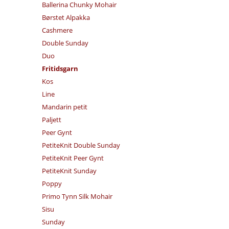
Ballerina Chunky Mohair
Børstet Alpakka
Cashmere
Double Sunday
Duo
Fritidsgarn
Kos
Line
Mandarin petit
Paljett
Peer Gynt
PetiteKnit Double Sunday
PetiteKnit Peer Gynt
PetiteKnit Sunday
Poppy
Primo Tynn Silk Mohair
Sisu
Sunday