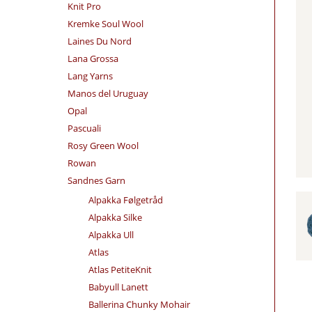
Knit Pro
Kremke Soul Wool
Laines Du Nord
Lana Grossa
Lang Yarns
Manos del Uruguay
Opal
Pascuali
Rosy Green Wool
Rowan
Sandnes Garn
Alpakka Følgetråd
Alpakka Silke
Alpakka Ull
Atlas
Atlas PetiteKnit
Babyull Lanett
Ballerina Chunky Mohair