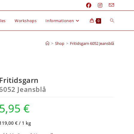
les
Workshops
Informationen
0
>
Shop
>
Fritidsgarn 6052 Jeansblå
Fritidsgarn
6052 Jeansblå
5,95
€
119,00 €
/
1 kg