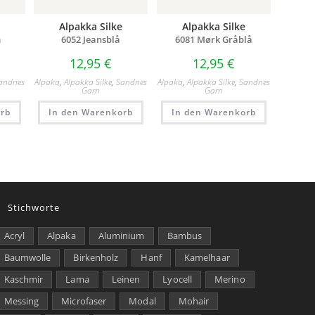
Alpakka Silke
Alpakka Silke
m
6052 Jeansblå
6081 Mørk Gråblå
12,95
€
12,95
€
andnes
Alpaka
,
Alpakka Silke
,
Sandnes
Alpaka
,
Alpakka Silke
,
Sandnes
Garn
Garn
rb
In den Warenkorb
In den Warenkorb
Stichworte
Acryl
Alpaka
Aluminium
Bambus
Baumwolle
Birkenholz
Hanf
Kamelhaar
Kaschmir
Lama
Leinen
Lyocell
Merino
Messing
Microfaser
Modal
Mohair