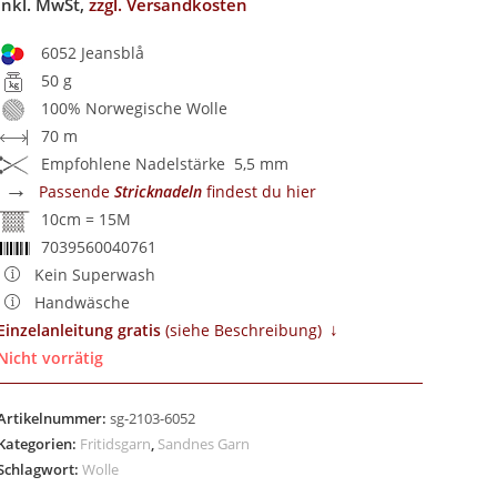
inkl. MwSt,
zzgl. Versandkosten
6052 Jeansblå
50 g
100% Norwegische Wolle
70 m
Empfohlene Nadelstärke 5,5 mm
→
Passende
Stricknadeln
findest du hier
10cm = 15M
7039560040761
Kein Superwash
Handwäsche
↓
Einzelanleitung gratis
​ (siehe Beschreibung)
Nicht vorrätig
Artikelnummer:
sg-2103-6052
Kategorien:
Fritidsgarn
,
Sandnes Garn
Schlagwort:
Wolle