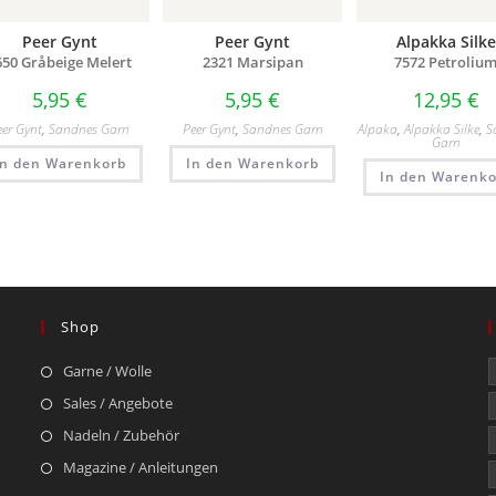
Peer Gynt
Peer Gynt
Alpakka Silke
650 Gråbeige Melert
2321 Marsipan
7572 Petroliu
5,95
€
5,95
€
12,95
€
eer Gynt
,
Sandnes Garn
Peer Gynt
,
Sandnes Garn
Alpaka
,
Alpakka Silke
,
S
Garn
In den Warenkorb
In den Warenkorb
In den Warenko
Shop
Garne / Wolle
Sales / Angebote
Nadeln / Zubehör
Magazine / Anleitungen