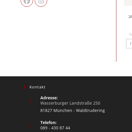
2
P
Kontakt
Adresse:
Wasserburger Landstraße 250
81827 München - Waldtrudering
Telefon:
089 - 430 87 44