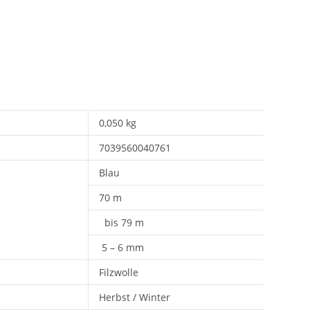
0,050 kg
7039560040761
Blau
70 m
bis 79 m
5 – 6 mm
Filzwolle
Herbst / Winter