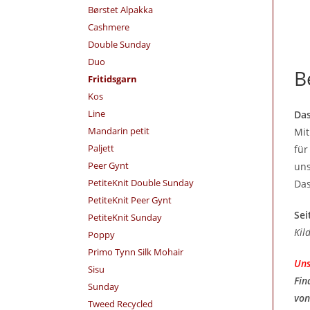
Børstet Alpakka
Cashmere
Double Sunday
Duo
B
Fritidsgarn
Kos
Line
Das
Mandarin petit
Mi
Paljett
für
Peer Gynt
uns
PetiteKnit Double Sunday
Das
PetiteKnit Peer Gynt
Sei
PetiteKnit Sunday
Kil
Poppy
Primo Tynn Silk Mohair
Uns
Sisu
Fin
Sunday
von
Tweed Recycled