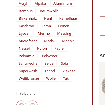
Acryl
Alpaka
Aluminium
Bambus
Baumwolle
Birkenholz
Hanf
Kamelhaar
Kaschmir
Lama
Leinen
Lyocell
Merino
Messing
Microfaser
Modal
Mohair
Nessel
Nylon
Papier
An
Polyamid
Polyester
Schurwolle
Seide
Soja
Superwash
Tencel
Viskose
Weißbronze
Wolle
Yak
Folge uns