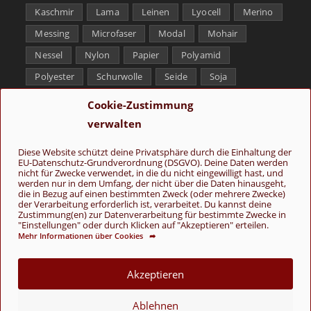
Kaschmir
Lama
Leinen
Lyocell
Merino
Messing
Microfaser
Modal
Mohair
Nessel
Nylon
Papier
Polyamid
Polyester
Schurwolle
Seide
Soja
Superwash
Tencel
Viskose
Weißbronze
Cookie-Zustimmung
Wolle
Yak
verwalten
Folge uns
Diese Website schützt deine Privatsphäre durch die Einhaltung der
EU-Datenschutz-Grundverordnung (DSGVO). Deine Daten werden
nicht für Zwecke verwendet, in die du nicht eingewilligt hast, und
werden nur in dem Umfang, der nicht über die Daten hinausgeht,
die in Bezug auf einen bestimmten Zweck (oder mehrere Zwecke)
der Verarbeitung erforderlich ist, verarbeitet. Du kannst deine
Zustimmung(en) zur Datenverarbeitung für bestimmte Zwecke in
"Einstellungen" oder durch Klicken auf "Akzeptieren" erteilen.
Mehr Informationen über Cookies ➦
AGB
Kontakt
Über uns
Datenschutz
Impressum
Cookie-Richtlinie (EU)
Akzeptieren
© Copyright 2026 - Wolle & Schönes
Ablehnen