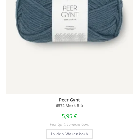
Peer Gynt
6572 Mørk Blå
5,95
€
Peer Gynt
,
Sandnes Garn
In den Warenkorb