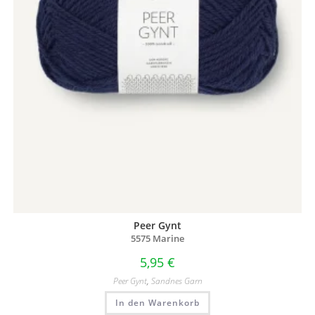
Peer Gynt
5575 Marine
5,95
€
Peer Gynt
,
Sandnes Garn
In den Warenkorb