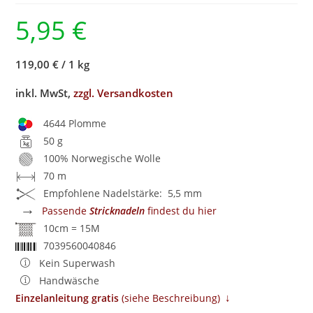
5,95
€
119,00 €
/
1 kg
inkl. MwSt,
zzgl. Versandkosten
4644 Plomme
50 g
100% Norwegische Wolle
70 m
Empfohlene Nadelstärke: 5,5 mm
→
Passende
Stricknadeln
findest du hier
10cm = 15M
7039560040846
Kein Superwash
Handwäsche
↓
Einzelanleitung gratis
​ (siehe Beschreibung)