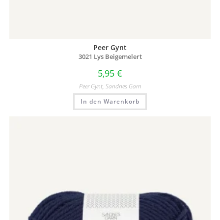
Peer Gynt
3021 Lys Beigemelert
5,95
€
Peer Gynt
,
Sandnes Garn
In den Warenkorb