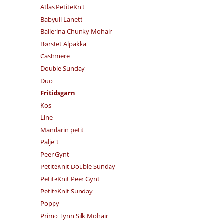
Atlas PetiteKnit
Babyull Lanett
Ballerina Chunky Mohair
Børstet Alpakka
Cashmere
Double Sunday
Duo
Fritidsgarn
Kos
Line
Mandarin petit
Paljett
Peer Gynt
PetiteKnit Double Sunday
PetiteKnit Peer Gynt
PetiteKnit Sunday
Poppy
Primo Tynn Silk Mohair