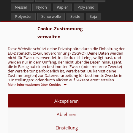
Nessel
Nylon
Papier
Polyamid
Polyester
Schurwolle
Seide
Soja
Superwash
Tencel
Viskose
Weißbronze
Cookie-Zustimmung
Wolle
Yak
verwalten
Folge uns
Diese Website schützt deine Privatsphäre durch die Einhaltung der
EU-Datenschutz-Grundverordnung (DSGVO). Deine Daten werden
nicht für Zwecke verwendet, in die du nicht eingewilligt hast, und
werden nur in dem Umfang, der nicht über die Daten hinausgeht,
die in Bezug auf einen bestimmten Zweck (oder mehrere Zwecke)
der Verarbeitung erforderlich ist, verarbeitet. Du kannst deine
Zustimmung(en) zur Datenverarbeitung für bestimmte Zwecke in
"Einstellungen" oder durch Klicken auf "Akzeptieren" erteilen.
Mehr Informationen über Cookies ➦
AGB
Kontakt
Über uns
Datenschutz
Impressum
Cookie-Richtlinie (EU)
Akzeptieren
© Copyright 2026 - Wolle & Schönes
Ablehnen
VERTRAG WIDERRUFEN
Einstellung