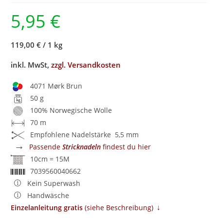
5,95
€
119,00 €
/
1 kg
inkl. MwSt,
zzgl. Versandkosten
4071 Mørk Brun
50 g
100% Norwegische Wolle
70 m
Empfohlene Nadelstärke 5,5 mm
→
Passende
Stricknadeln
findest du hier
10cm = 15M
7039560040662
Kein Superwash
Handwäsche
↓
Einzelanleitung gratis
​ (siehe Beschreibung)