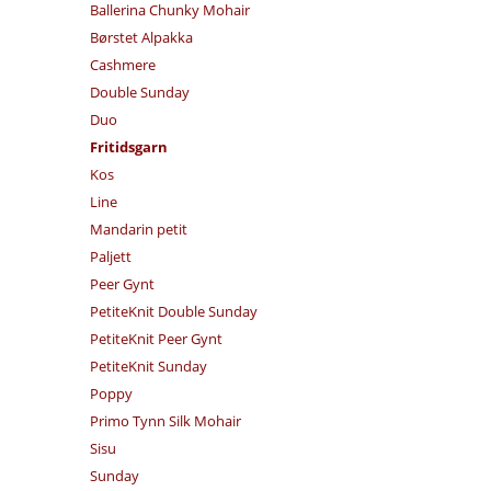
Ballerina Chunky Mohair
Børstet Alpakka
Cashmere
Double Sunday
Duo
Fritidsgarn
Kos
Line
Mandarin petit
Paljett
Peer Gynt
PetiteKnit Double Sunday
PetiteKnit Peer Gynt
PetiteKnit Sunday
Poppy
Primo Tynn Silk Mohair
Sisu
Sunday