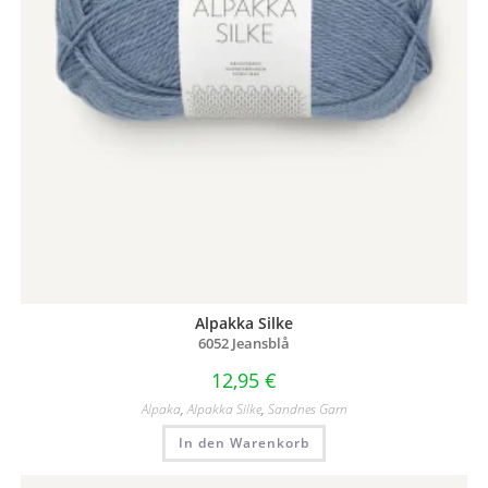
Alpakka Silke
6052 Jeansblå
12,95
€
Alpaka
,
Alpakka Silke
,
Sandnes Garn
In den Warenkorb