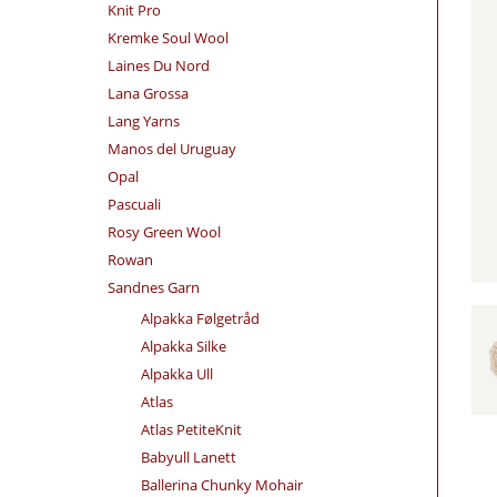
Knit Pro
Kremke Soul Wool
Laines Du Nord
Lana Grossa
Lang Yarns
Manos del Uruguay
Opal
Pascuali
Rosy Green Wool
Rowan
Sandnes Garn
Alpakka Følgetråd
Alpakka Silke
Alpakka Ull
Atlas
Atlas PetiteKnit
Babyull Lanett
Ballerina Chunky Mohair