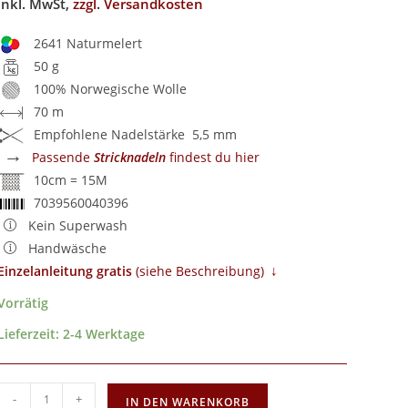
inkl. MwSt,
zzgl. Versandkosten
2641 Naturmelert
50 g
100% Norwegische Wolle
70 m
Empfohlene Nadelstärke 5,5 mm
→
Passende
Stricknadeln
findest du hier
10cm = 15M
7039560040396
Kein Superwash
Handwäsche
↓
Einzelanleitung gratis
​ (siehe Beschreibung)
Vorrätig
Lieferzeit:
2-4 Werktage
-
+
IN DEN WARENKORB