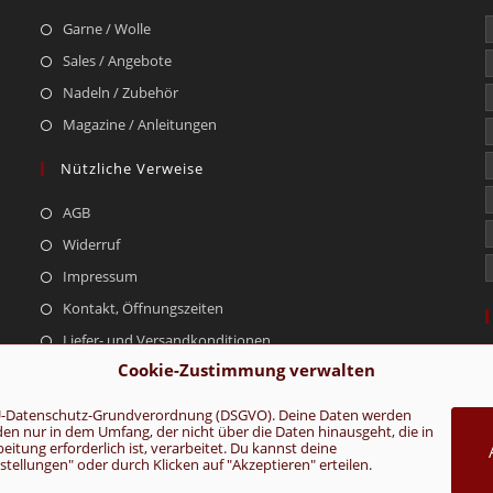
Garne / Wolle
Sales / Angebote
Nadeln / Zubehör
Magazine / Anleitungen
Nützliche Verweise
AGB
Widerruf
Impressum
Kontakt, Öffnungszeiten
Liefer- und Versandkonditionen
Cookie-Zustimmung verwalten
r EU-Datenschutz-Grundverordnung (DSGVO). Deine Daten werden
rden nur in dem Umfang, der nicht über die Daten hinausgeht, die in
AGB
Konta
tung erforderlich ist, verarbeitet. Du kannst deine
ellungen" oder durch Klicken auf "Akzeptieren" erteilen.
VERTRAG WIDERRUFEN