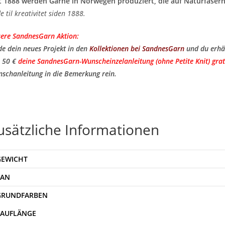
t 1888 werden Garne in Norwegen produziert, die auf Naturfasern
de til kreativitet siden 1888.
ere SandnesGarn Aktion:
de dein neues Projekt in den
Kollektionen bei SandnesGarn
und du erhä
 50 €
deine SandnesGarn-Wunscheinzelanleitung (ohne Petite Knit) grat
schanleitung in die Bemerkung rein.
usätzliche Informationen
GEWICHT
EAN