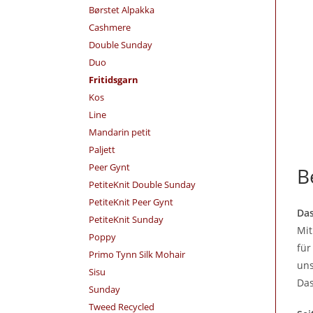
Børstet Alpakka
Cashmere
Double Sunday
Duo
Fritidsgarn
Kos
Line
Mandarin petit
Paljett
Peer Gynt
B
PetiteKnit Double Sunday
PetiteKnit Peer Gynt
Das
PetiteKnit Sunday
Mi
Poppy
für
Primo Tynn Silk Mohair
uns
Sisu
Das
Sunday
Tweed Recycled