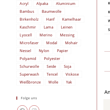
Acryl
Alpaka
Aluminium
Bambus
Baumwolle
Birkenholz
Hanf
Kamelhaar
Kaschmir
Lama
Leinen
Lyocell
Merino
Messing
Microfaser
Modal
Mohair
Nessel
Nylon
Papier
Polyamid
Polyester
Schurwolle
Seide
Soja
Superwash
Tencel
Viskose
Weißbronze
Wolle
Yak
An
Folge uns