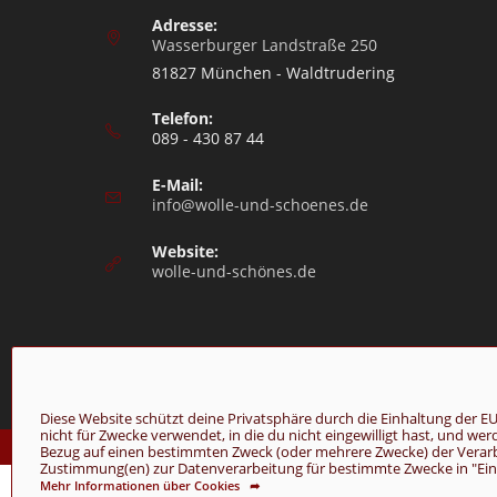
Adresse:
Wasserburger Landstraße 250
81827 München - Waldtrudering
Telefon:
089 - 430 87 44
E-Mail:
info@wolle-und-schoenes.de
Website:
wolle-und-schönes.de
Diese Website schützt deine Privatsphäre durch die Einhaltung de
nicht für Zwecke verwendet, in die du nicht eingewilligt hast, und we
© Copyright 2026 - Wolle & Schönes
Bezug auf einen bestimmten Zweck (oder mehrere Zwecke) der Verarbei
Zustimmung(en) zur Datenverarbeitung für bestimmte Zwecke in "Einst
Mehr Informationen über Cookies ➦