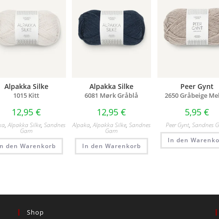
Alpakka Silke
Alpakka Silke
Peer Gynt
1015 Kitt
6081 Mørk Gråblå
2650 Gråbeige Me
12,95
€
12,95
€
5,95
€
ka
,
Alpakka Silke
,
Sandnes
Alpaka
,
Alpakka Silke
,
Sandnes
Peer Gynt
,
Sandnes 
Garn
Garn
In den Warenko
In den Warenkorb
In den Warenkorb
Shop