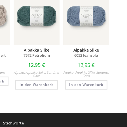
Alpakka Silke
Alpakka Silke
lert
7572 Petrolium
6052 Jeansblå
12,95
€
12,95
€
Garn
Alpaka
,
Alpakka Silke
,
Sandnes
Alpaka
,
Alpakka Silke
,
Sandnes
Garn
Garn
rb
In den Warenkorb
In den Warenkorb
Stichworte