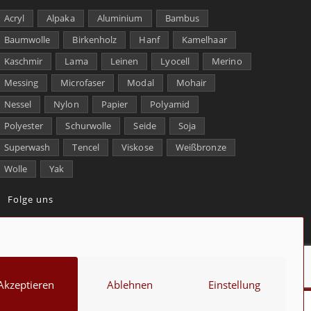
Acryl
Alpaka
Aluminium
Bambus
Baumwolle
Birkenholz
Hanf
Kamelhaar
Kaschmir
Lama
Leinen
Lyocell
Merino
Messing
Microfaser
Modal
Mohair
Nessel
Nylon
Papier
Polyamid
Polyester
Schurwolle
Seide
Soja
Superwash
Tencel
Viskose
Weißbronze
Wolle
Yak
Folge uns
kt
Über uns
Datenschutz
Impressum
Cookie-Richtlinie (EU)
Akzeptieren
Ablehnen
Einstellung