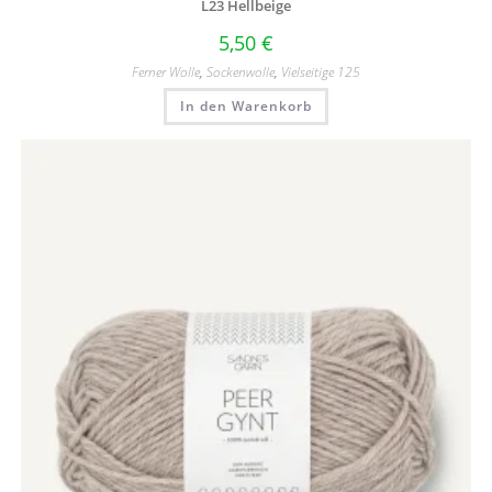
L23 Hellbeige
5,50
€
Ferner Wolle
,
Sockenwolle
,
Vielseitige 125
In den Warenkorb