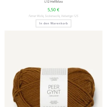
L12 Hellblau
5,50
€
Ferner Wolle
,
Sockenwolle
,
Vielseitige 125
In den Warenkorb