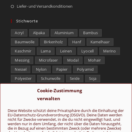
Liefer- und Versandkonditionen
Stichworte
Acryl
Alpaka
Aluminium
Bambus
Baumwolle
Birkenholz
Hanf
Kamelhaar
Kaschmir
Lama
Leinen
Lyocell
Merino
Messing
Microfaser
Modal
Mohair
Nessel
Nylon
Papier
Polyamid
Polyester
Schurwolle
Seide
Soja
Superwash
Tencel
Viskose
Weißbronze
Cookie-Zustimmung
Wolle
Yak
verwalten
Folge uns
Diese Website schützt deine Privatsphäre durch die Einhaltung der
EU-Datenschutz-Grundverordnung (DSGVO). Deine Daten werden
nicht für Zwecke verwendet, in die du nicht eingewilligt hast, und
werden nur in dem Umfang, der nicht über die Daten hinausgeht,
die in Bezug auf einen bestimmten Zweck (oder mehrere Zwecke)