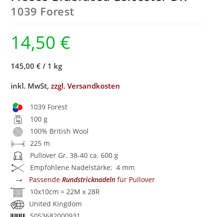
1039 Forest
14,50
€
145,00 €
/
1 kg
inkl. MwSt,
zzgl. Versandkosten
1039 Forest
100 g
100% British Wool
225 m
Pullover Gr. 38-40 ca. 600 g
Empfohlene Nadelstärke: 4 mm
→
Passende
Rundstricknadeln
für Pullover
10x10cm = 22M x 28R
United Kingdom
5053682000931