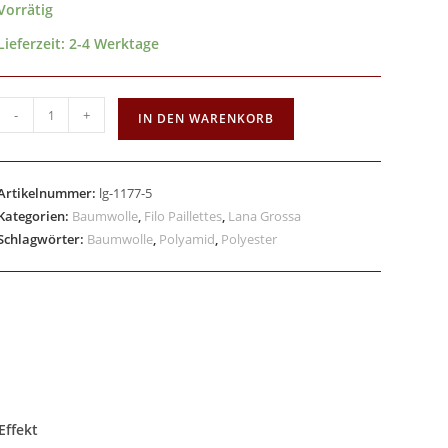
Vorrätig
Lieferzeit:
2-4 Werktage
-
+
IN DEN WARENKORB
Artikelnummer:
lg-1177-5
Kategorien:
Baumwolle
,
Filo Paillettes
,
Lana Grossa
Schlagwörter:
Baumwolle
,
Polyamid
,
Polyester
Effekt