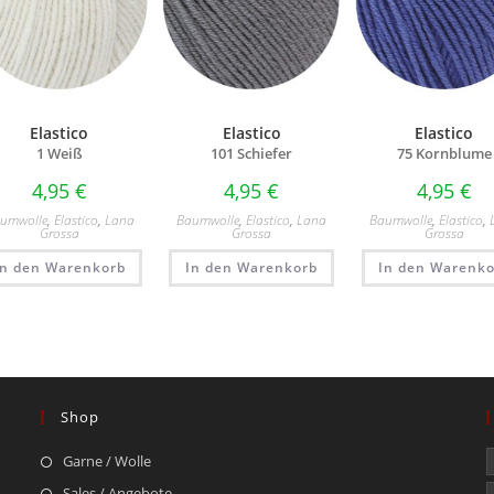
Elastico
Elastico
Elastico
1 Weiß
101 Schiefer
75 Kornblume
4,95
€
4,95
€
4,95
€
umwolle
,
Elastico
,
Lana
Baumwolle
,
Elastico
,
Lana
Baumwolle
,
Elastico
,
Grossa
Grossa
Grossa
In den Warenkorb
In den Warenkorb
In den Warenko
Shop
Garne / Wolle
Sales / Angebote