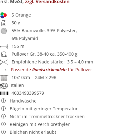
inkl. MwSt,
zzgl. Versandkosten
5 Orange
50 g
55% Baumwolle, 39% Polyester,
6% Polyamid
155 m
Pullover Gr. 38-40 ca. 350-400 g
Empfohlene Nadelstärke: 3,5 – 4,0 mm
→
Passende
Rundstricknadeln
für Pullover
10x10cm = 24M x 29R
Italien
4033493399579
Handwäsche
Bügeln mit geringer Temperatur
Nicht im Trommeltrockner trocknen
Reinigen mit Perchlorethylen
Bleichen nicht erlaubt