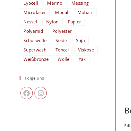
Lyocell
Merino
Messing
Microfaser
Modal
Mohair
Nessel
Nylon
Papier
Polyamid
Polyester
Schurwolle
Seide
Soja
Superwash
Tencel
Viskose
Weißbronze
Wolle
Yak
Folge uns
B
Edl