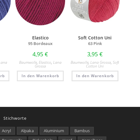
Elastico
Soft Cotton Uni
95 Bordeaux
63 Pink
4,95
€
3,95
€
Lana
Baumwolle
,
Elastico
,
Lana
Baumwolle
,
Lana Grossa
,
Soft
Grossa
Cotton Uni
rb
In den Warenkorb
In den Warenkorb
Stichworte
Acryl
Alpaka
Aluminium
Bambus