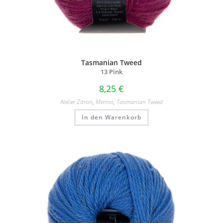
Tasmanian Tweed
13 Pink
8,25
€
Atelier Zitron
,
Merino
,
Tasmanian Tweed
In den Warenkorb