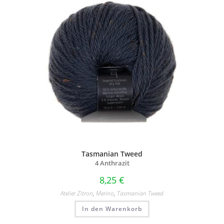
Tasmanian Tweed
4 Anthrazit
8,25
€
Atelier Zitron
,
Merino
,
Tasmanian Tweed
In den Warenkorb