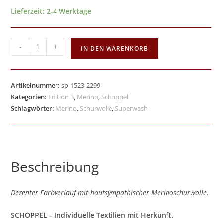
Lieferzeit:
2-4 Werktage
-
+
IN DEN WARENKORB
Artikelnummer:
sp-1523-2299
Kategorien:
Edition 3
,
Merino
,
Schoppel
Schlagwörter:
Merino
,
Schurwolle
,
Superwash
Beschreibung
Dezenter Farbverlauf mit hautsympathischer Merinoschurwolle.
SCHOPPEL – Individuelle Textilien mit Herkunft.