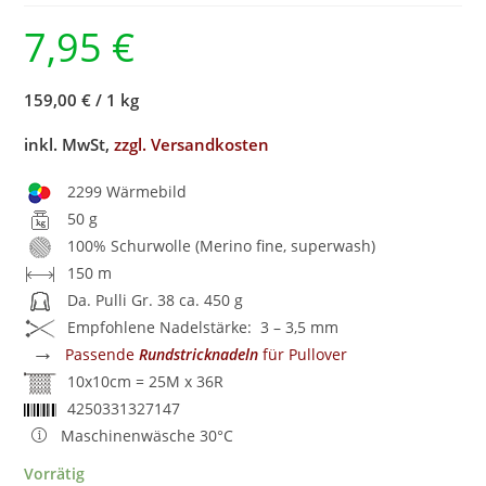
7,95
€
159,00 €
/
1 kg
inkl. MwSt,
zzgl. Versandkosten
2299 Wärmebild
50 g
100% Schurwolle (Merino fine, superwash)
150 m
Da. Pulli Gr. 38 ca. 450 g
Empfohlene Nadelstärke: 3 – 3,5 mm
→
Passende
Rundstricknadeln
für Pullover
10x10cm = 25M x 36R
4250331327147
Maschinenwäsche 30°C
Vorrätig