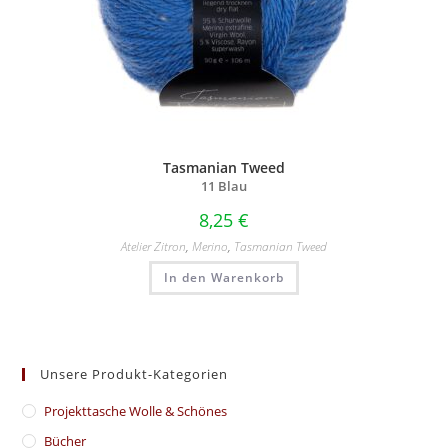
Tasmanian Tweed
11 Blau
8,25
€
Atelier Zitron
,
Merino
,
Tasmanian Tweed
In den Warenkorb
Unsere Produkt-Kategorien
​Projekttasche Wolle & Schönes
Bücher